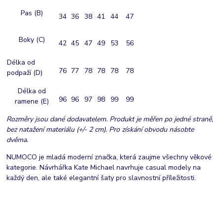
Pas (B)
34
36
38
41
44
47
Boky (C)
42
45
47
49
53
56
Délka od
76
77
78
78
78
78
podpaží (D)
Délka od
96
96
97
98
99
99
ramene (E)
Rozměry jsou dané dodavatelem. Produkt je měřen po jedné straně,
bez natažení materiálu (+/- 2 cm). Pro získání obvodu násobte
dvěma.
NUMOCO je mladá moderní značka, která zaujme všechny věkové
kategorie. Návrhářka Kate Michael navrhuje casual modely na
každý den, ale také elegantní šaty pro slavnostní příležitosti.