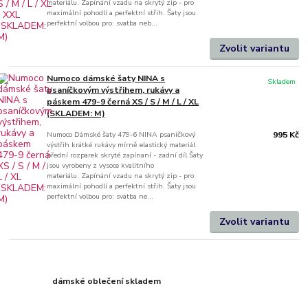
materiálu. Zapínání vzadu na skrytý zip - pro
maximální pohodlí a perfektní střih. Šaty jsou
perfektní volbou pro: svatba neb...
Zvolit variantu
Numoco dámské šaty NINA s
Skladem
psaníčkovým výstřihem, rukávy a
páskem 479-9 černá XS / S / M / L / XL
(SKLADEM: M)
Numoco Dámské šaty 479-6 NINA psaníčkový
995 Kč
výstřih krátké rukávy mírně elastický materiál
přední rozparek skryté zapínaní - zadní díl Šaty
jsou vyrobeny z vysoce kvalitního
materiálu. Zapínání vzadu na skrytý zip - pro
maximální pohodlí a perfektní střih. Šaty jsou
perfektní volbou pro: svatba ne...
Zvolit variantu
dámské oblečení skladem