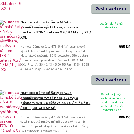
Zvolit variantu
Numoco dámské šaty NINA s
dodání do 7 dnů -
psaníčkovým výstřihem, rukávy a
externí sklad
páskem 479-1 zelená XS / S / M / L / XL /
XXL
Numoco Dámské šaty 479-6 NINA psaníčkový
995 Kč
výstřih krátké rukávy mírně elastický materiál
Materiálové složení: 95% polyester, 5% elastan
Detailní popis produktu Velikosti: XS S M L XL
XXL Prsa (A) 39 41 43 45 50 55 Pas (B) 34 36 38
41 44 47 Boky (C) 42 45 47 49 53 56 ...
Zvolit variantu
Numoco dámské šaty NINA s
Skladem je výše
psaníčkovým výstřihem, rukávy a
uvedená velikost -
ostatní velikosti:
páskem 479-10 růžová XS / S / M / L / XL
dodání do 7 dnů -
/ XXL (SKLADEM: M)
externí sklad
Numoco Dámské šaty 479-6 NINA psaníčkový
995 Kč
výstřih krátké rukávy mírně elastický materiál
přední rozparek skryté zapínaní - zadní díl Šaty
jsou vyrobeny z vysoce kvalitního