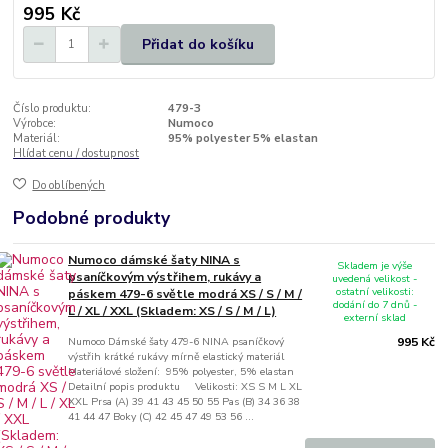
995 Kč
Přidat do košíku
Číslo produktu:
479-3
Výrobce:
Numoco
Materiál:
95% polyester 5% elastan
Hlídat cenu / dostupnost
Do oblíbených
Podobné produkty
Numoco dámské šaty NINA s
Skladem je výše
psaníčkovým výstřihem, rukávy a
uvedená velikost -
ostatní velikosti:
páskem 479-6 světle modrá XS / S / M /
dodání do 7 dnů -
L / XL / XXL (Skladem: XS / S / M / L)
externí sklad
Numoco Dámské šaty 479-6 NINA psaníčkový
995 Kč
výstřih krátké rukávy mírně elastický materiál
Materiálové složení: 95% polyester, 5% elastan
Detailní popis produktu Velikosti: XS S M L XL
XXL Prsa (A) 39 41 43 45 50 55 Pas (B) 34 36 38
41 44 47 Boky (C) 42 45 47 49 53 56 ...