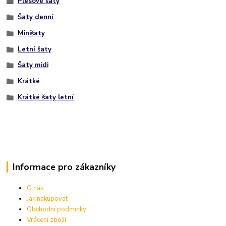
Plesové šaty
Šaty denní
Minišaty
Letní šaty
Šaty midi
Krátké
Krátké šaty letní
Informace pro zákazníky
O nás
Jak nakupovat
Obchodní podmínky
Vrácení zboží