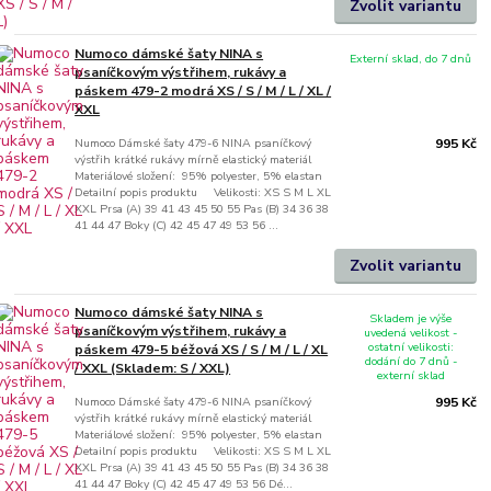
Zvolit variantu
Numoco dámské šaty NINA s
Externí sklad, do 7 dnů
psaníčkovým výstřihem, rukávy a
páskem 479-2 modrá XS / S / M / L / XL /
XXL
Numoco Dámské šaty 479-6 NINA psaníčkový
995 Kč
výstřih krátké rukávy mírně elastický materiál
Materiálové složení: 95% polyester, 5% elastan
Detailní popis produktu Velikosti: XS S M L XL
XXL Prsa (A) 39 41 43 45 50 55 Pas (B) 34 36 38
41 44 47 Boky (C) 42 45 47 49 53 56 ...
Zvolit variantu
Numoco dámské šaty NINA s
Skladem je výše
psaníčkovým výstřihem, rukávy a
uvedená velikost -
ostatní velikosti:
páskem 479-5 béžová XS / S / M / L / XL
dodání do 7 dnů -
/ XXL (Skladem: S / XXL)
externí sklad
Numoco Dámské šaty 479-6 NINA psaníčkový
995 Kč
výstřih krátké rukávy mírně elastický materiál
Materiálové složení: 95% polyester, 5% elastan
Detailní popis produktu Velikosti: XS S M L XL
XXL Prsa (A) 39 41 43 45 50 55 Pas (B) 34 36 38
41 44 47 Boky (C) 42 45 47 49 53 56 Dé...