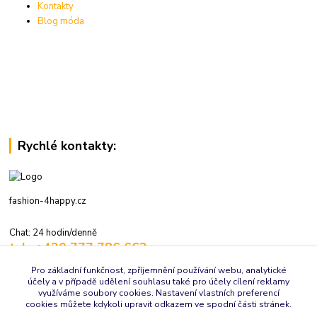
Kontakty
Blog móda
Rychlé kontakty:
fashion-4happy.cz
Chat: 24 hodin/denně
tel.: +420 777 786 662
volejte: 7:30-16:00 hod., pracovní dny
Pro základní funkčnost, zpříjemnění používání webu, analytické
účely a v případě udělení souhlasu také pro účely cílení reklamy
info@fashion-4happy.cz
využíváme soubory cookies. Nastavení vlastních preferencí
cookies můžete kdykoli upravit odkazem ve spodní části stránek.