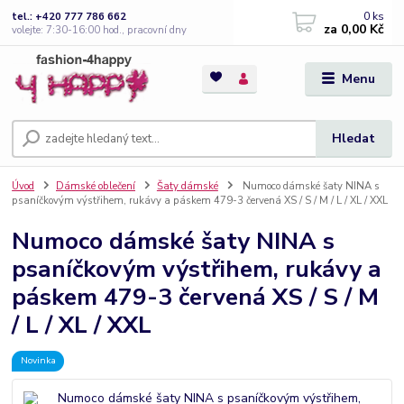
0
ks
tel.: +420 777 786 662
za
0,00 Kč
volejte: 7:30-16:00 hod., pracovní dny
Menu
Hledat
Úvod
Dámské oblečení
Šaty dámské
Numoco dámské šaty NINA s
psaníčkovým výstřihem, rukávy a páskem 479-3 červená XS / S / M / L / XL / XXL
Numoco dámské šaty NINA s
psaníčkovým výstřihem, rukávy a
páskem 479-3 červená XS / S / M
/ L / XL / XXL
Novinka