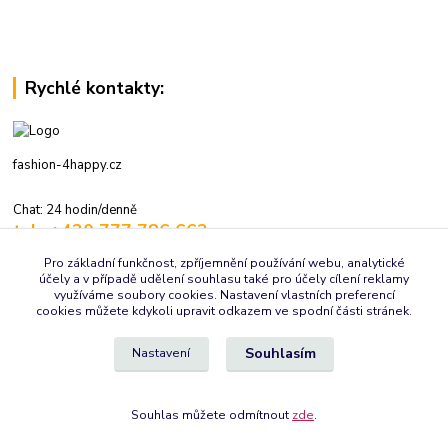
Rychlé kontakty:
fashion-4happy.cz
Chat: 24 hodin/denně
tel.: +420 777 786 662
volejte: 7:30-16:00 hod., pracovní dny
Pro základní funkčnost, zpříjemnění používání webu, analytické
účely a v případě udělení souhlasu také pro účely cílení reklamy
info@fashion-4happy.cz
využíváme soubory cookies. Nastavení vlastních preferencí
cookies můžete kdykoli upravit odkazem ve spodní části stránek.
Souhlasím
Nastavení
Souhlas můžete odmítnout
zde
.
Vytvořeno na
Eshop-rychle.cz