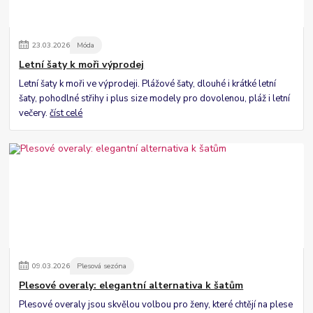
23
.
03
.
2026
Móda
Letní šaty k moři výprodej
Letní šaty k moři ve výprodeji. Plážové šaty, dlouhé i krátké letní
šaty, pohodlné střihy i plus size modely pro dovolenou, pláž i letní
večery.
číst celé
09
.
03
.
2026
Plesová sezóna
Plesové overaly: elegantní alternativa k šatům
Plesové overaly jsou skvělou volbou pro ženy, které chtějí na plese