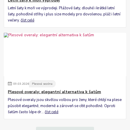
Letní šaty k moři výprodej
Letní šaty k moři ve výprodeji. Plážové šaty, dlouhé i krátké letní
šaty, pohodlné střihy i plus size modely pro dovolenou, pláž i letní
večery.
číst celé
09
.
03
.
2026
Plesová sezóna
Plesové overaly: elegantní alternativa k šatům
Plesové overaly jsou skvělou volbou pro ženy, které chtějí na plese
působit elegantně, moderně a zároveň se cítit pohodlně. Oproti
šatům často lépe dr...
číst celé