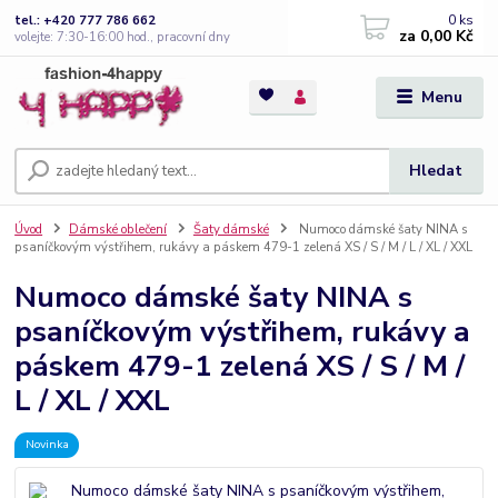
0
ks
tel.: +420 777 786 662
za
0,00 Kč
volejte: 7:30-16:00 hod., pracovní dny
Menu
Hledat
Úvod
Dámské oblečení
Šaty dámské
Numoco dámské šaty NINA s
psaníčkovým výstřihem, rukávy a páskem 479-1 zelená XS / S / M / L / XL / XXL
Numoco dámské šaty NINA s
psaníčkovým výstřihem, rukávy a
páskem 479-1 zelená XS / S / M /
L / XL / XXL
Novinka