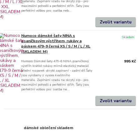
materiálu. Zapínání vzadu na skrytý zip - pro
maximální pohodlí a perfektní střih. Šaty jsou
perfektní volbou pro: svatba neb...
Zvolit variantu
Numoco dámské šaty NINA s
Skladem
psaníčkovým výstřihem, rukávy a
páskem 479-9 černá XS / S / M / L / XL
(SKLADEM: M)
Numoco Dámské šaty 479-6 NINA psaníčkový
995 Kč
výstřih krátké rukávy mírně elastický materiál
přední rozparek skryté zapínaní - zadní díl Šaty
jsou vyrobeny z vysoce kvalitního
materiálu. Zapínání vzadu na skrytý zip - pro
maximální pohodlí a perfektní střih. Šaty jsou
perfektní volbou pro: svatba ne...
Zvolit variantu
dámské oblečení skladem