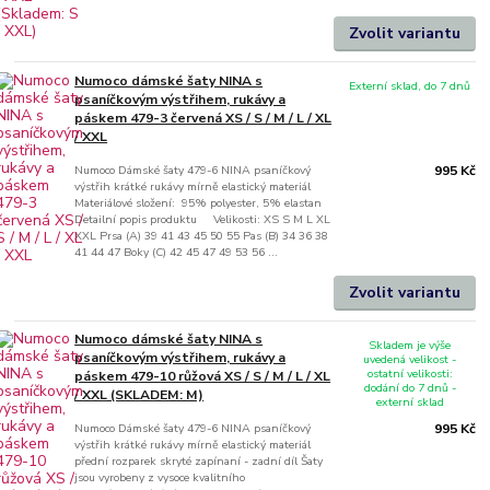
Zvolit variantu
Numoco dámské šaty NINA s
Externí sklad, do 7 dnů
psaníčkovým výstřihem, rukávy a
páskem 479-3 červená XS / S / M / L / XL
/ XXL
Numoco Dámské šaty 479-6 NINA psaníčkový
995 Kč
výstřih krátké rukávy mírně elastický materiál
Materiálové složení: 95% polyester, 5% elastan
Detailní popis produktu Velikosti: XS S M L XL
XXL Prsa (A) 39 41 43 45 50 55 Pas (B) 34 36 38
41 44 47 Boky (C) 42 45 47 49 53 56 ...
Zvolit variantu
Numoco dámské šaty NINA s
Skladem je výše
psaníčkovým výstřihem, rukávy a
uvedená velikost -
ostatní velikosti:
páskem 479-10 růžová XS / S / M / L / XL
dodání do 7 dnů -
/ XXL (SKLADEM: M)
externí sklad
Numoco Dámské šaty 479-6 NINA psaníčkový
995 Kč
výstřih krátké rukávy mírně elastický materiál
přední rozparek skryté zapínaní - zadní díl Šaty
jsou vyrobeny z vysoce kvalitního