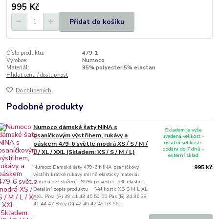
995 Kč
Přidat do košíku
Číslo produktu:
479-1
Výrobce:
Numoco
Materiál:
95% polyester 5% elastan
Hlídat cenu / dostupnost
Do oblíbených
Podobné produkty
Numoco dámské šaty NINA s
Skladem je výše
psaníčkovým výstřihem, rukávy a
uvedená velikost -
ostatní velikosti:
páskem 479-6 světle modrá XS / S / M /
dodání do 7 dnů -
L / XL / XXL (Skladem: XS / S / M / L)
externí sklad
Numoco Dámské šaty 479-6 NINA psaníčkový
995 Kč
výstřih krátké rukávy mírně elastický materiál
Materiálové složení: 95% polyester, 5% elastan
Detailní popis produktu Velikosti: XS S M L XL
XXL Prsa (A) 39 41 43 45 50 55 Pas (B) 34 36 38
41 44 47 Boky (C) 42 45 47 49 53 56 ...