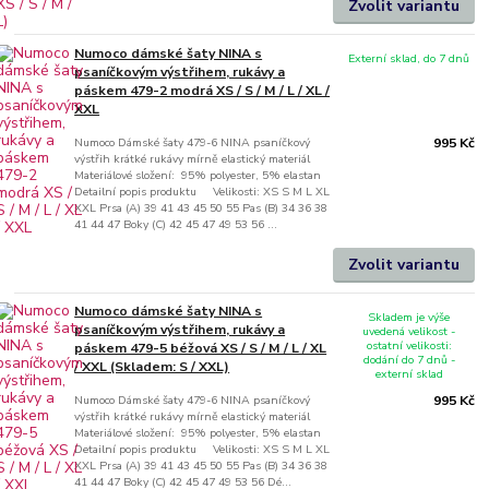
Zvolit variantu
Numoco dámské šaty NINA s
Externí sklad, do 7 dnů
psaníčkovým výstřihem, rukávy a
páskem 479-2 modrá XS / S / M / L / XL /
XXL
Numoco Dámské šaty 479-6 NINA psaníčkový
995 Kč
výstřih krátké rukávy mírně elastický materiál
Materiálové složení: 95% polyester, 5% elastan
Detailní popis produktu Velikosti: XS S M L XL
XXL Prsa (A) 39 41 43 45 50 55 Pas (B) 34 36 38
41 44 47 Boky (C) 42 45 47 49 53 56 ...
Zvolit variantu
Numoco dámské šaty NINA s
Skladem je výše
psaníčkovým výstřihem, rukávy a
uvedená velikost -
ostatní velikosti:
páskem 479-5 béžová XS / S / M / L / XL
dodání do 7 dnů -
/ XXL (Skladem: S / XXL)
externí sklad
Numoco Dámské šaty 479-6 NINA psaníčkový
995 Kč
výstřih krátké rukávy mírně elastický materiál
Materiálové složení: 95% polyester, 5% elastan
Detailní popis produktu Velikosti: XS S M L XL
XXL Prsa (A) 39 41 43 45 50 55 Pas (B) 34 36 38
41 44 47 Boky (C) 42 45 47 49 53 56 Dé...