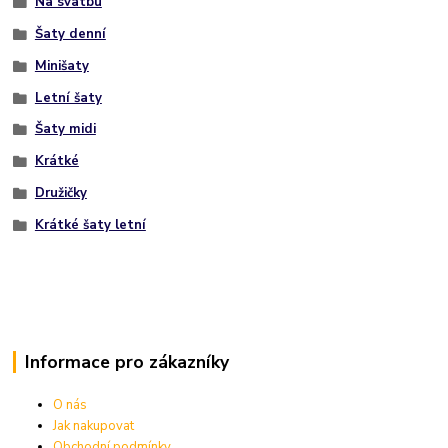
Na svatbu
Šaty denní
Minišaty
Letní šaty
Šaty midi
Krátké
Družičky
Krátké šaty letní
Informace pro zákazníky
O nás
Jak nakupovat
Obchodní podmínky