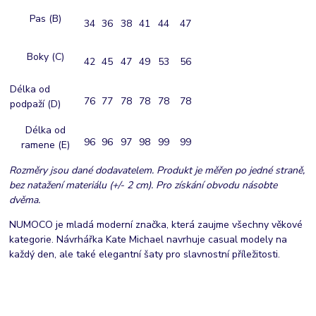
Pas (B)
34
36
38
41
44
47
Boky (C)
42
45
47
49
53
56
Délka od
76
77
78
78
78
78
podpaží (D)
Délka od
96
96
97
98
99
99
ramene (E)
Rozměry jsou dané dodavatelem. Produkt je měřen po jedné straně,
bez natažení materiálu (+/- 2 cm). Pro získání obvodu násobte
dvěma.
NUMOCO je mladá moderní značka, která zaujme všechny věkové
kategorie. Návrhářka Kate Michael navrhuje casual modely na
každý den, ale také elegantní šaty pro slavnostní příležitosti.