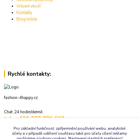
Vrácení zboží
Kontakty
Blog móda
Rychlé kontakty:
fashion-4happy.cz
Chat: 24 hodin/denně
tel.: +420 777 786 662
volejte: 7:30-16:00 hod., pracovní dny
Pro základní funkčnost, zpříjemnění používání webu, analytické
účely a v případě udělení souhlasu také pro účely cílení reklamy
info@fashion-4happy.cz
využíváme soubory cookies. Nastavení vlastních preferencí