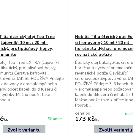
Tilia éterický olej Tea Tree
Nobilis Tilia éterický olej E
ajovník) 10 ml / 20 ml -
citronovonný 10 ml / 20 ml -
ický, protiplísňový, hojivý,
horečnatá dýchací onemocn
 imunitu
revmatické potíže
 olej Tea Tree EXTRA (čajovník)
Éterický olej Eukalyptus citro
ibiotický, protiplísňový, hojivý,
horečnatá dýchací onemocnění
 imunitu Čerstvá kafrovitá
revmatické potíže Osvěžující
lní vůně. JAK SE POUŽÍVÁ Přidejte
citronovoeukalyptová vůně. JA
ek do vody v aromalampě nebo
POUŽÍVÁ Přidejte 3-5 kapek d
ný počet kapek do difuzéru či
v aromalampě nebo požadovan
í tyčinky. Možno použít také
kapek do difuzéru či inhalační t
nhala...
Možno použít také k přímé inha
Podrob...
cena od
do 3
č
173 Kč
Skladem
/
ks
/
ks
Zvolit variantu
Zvolit variantu