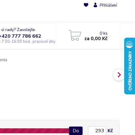
Přihlášení
 si rady? Zavolejte.
0
ks
 +420 777 786 662
za
0,00 Kč
e: 7:30-16:00 hod., pracovní dny
nita
Do
Kč