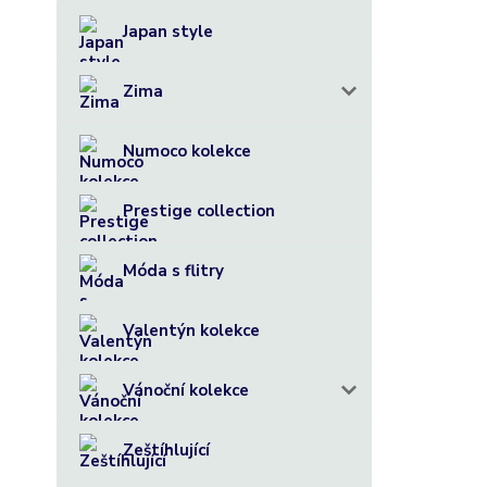
Japan style
Zima
Numoco kolekce
Prestige collection
Móda s flitry
Valentýn kolekce
Vánoční kolekce
Zeštíhlující