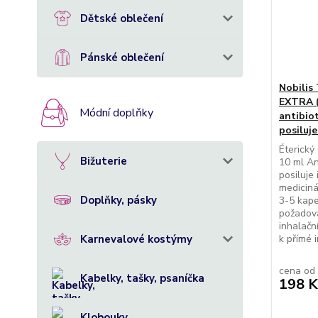
Dětské oblečení
Pánské oblečení
Nobilis 
EXTRA (č
Módní doplňky
antibiot
posiluje
Éterický
Bižuterie
10 ml Ant
posiluje
mediciná
Doplňky, pásky
3-5 kap
požadova
inhalačn
Karnevalové kostýmy
k přímé i
cena od
Kabelky, tašky, psaníčka
198 K
Klobouky