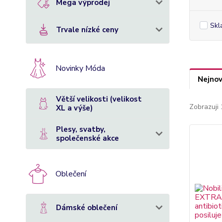
Mega výprodej
Skl
Trvale nízké ceny
Novinky Móda
Nejnov
Větší velikosti (velikost
Zobrazuji 
XL a výše)
Plesy, svatby,
společenské akce
Oblečení
Dámské oblečení