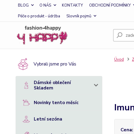
BLOG
O NÁS
KONTAKTY
OBCHODNÍ PODMÍNKY
Péče o produkt - údržba
Slovník pojmů
Úvod
Z
Vybrali jsme pro Vás
Dámské oblečení
Skladem
Novinky tento měsíc
Imun
Letní sezóna
Cena: