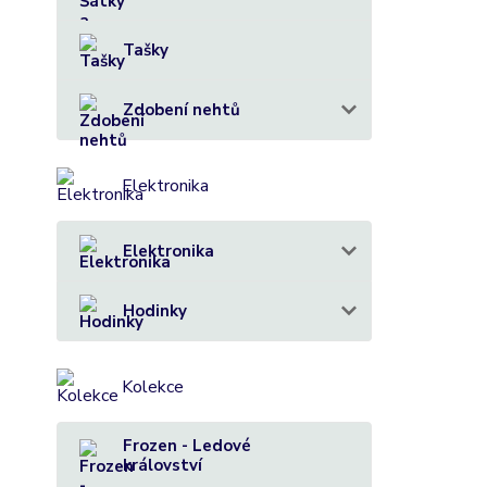
Tašky
Zdobení nehtů
Elektronika
Elektronika
Hodinky
Kolekce
Frozen - Ledové
království