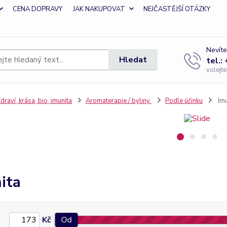
CENA DOPRAVY
JAK NAKUPOVAT
NEJČASTĚJŠÍ OTÁZKY
Nevíte
Hledat
tel.:
volejt
draví, krása, bio, imunita
Aromaterapie / byliny
Podle účinku
Imu
ita
Kč
Od