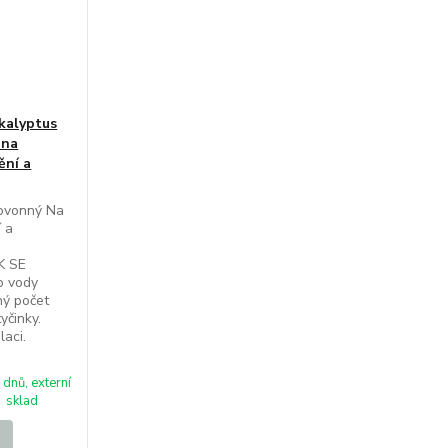
ukalyptus
 na
ění a
novonný Na
 a
K SE
o vody
ý počet
yčinky.
laci.
 dnů, externí
sklad