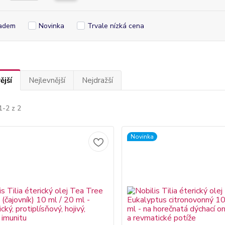
adem
Novinka
Trvale nízká cena
ější
Nejlevnější
Nejdražší
1-2 z 2
Novinka