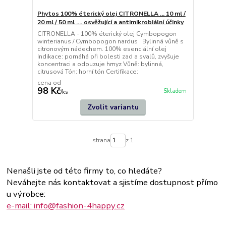
Phytos 100% éterický olej CITRONELLA ... 10 ml /
20 ml / 50 ml .... osvěžující a antimikrobiální účinky
CITRONELLA - 100% éterický olej Cymbopogon
winterianus / Cymbopogon nardus Bylinná vůně s
citronovým nádechem. 100% esenciální olej
Indikace: pomáhá při bolesti zad a svalů, zvyšuje
koncentraci a odpuzuje hmyz Vůně: bylinná,
citrusová Tón: horní tón Certifikace:
cena od
98 Kč
Skladem
/
ks
Zvolit variantu
strana
z 1
Nenašli jste od této firmy to, co hledáte?
Neváhejte nás kontaktovat a sjistíme dostupnost přímo
u výrobce:
e-mail: info@fashion-4happy.cz