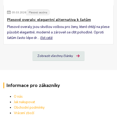
09
.
03
.
2026
Plesová sezóna
Plesové overaly: elegantní alternativa k šatům
Plesové overaly jsou skvělou volbou pro ženy, které chtějí na plese
působit elegantně, moderně a zároveň se cítit pohodlně. Oproti
šatům často lépe dr...
číst celé
Zobrazit všechny články
Informace pro zákazníky
O nás
Jak nakupovat
Obchodní podmínky
Vrácení zboží