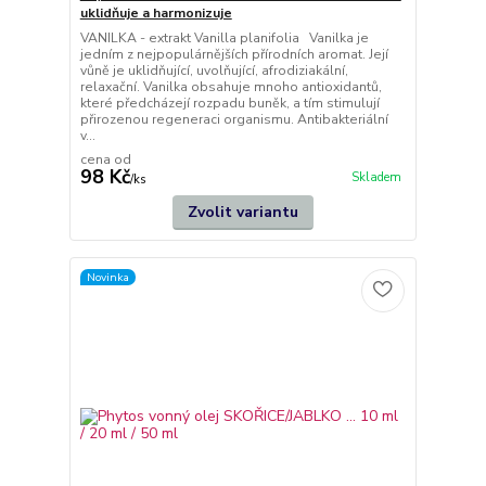
uklidňuje a harmonizuje
VANILKA - extrakt Vanilla planifolia Vanilka je
jedním z nejpopulárnějších přírodních aromat. Její
vůně je uklidňující, uvolňující, afrodiziakální,
relaxační. Vanilka obsahuje mnoho antioxidantů,
které předcházejí rozpadu buněk, a tím stimulují
přirozenou regeneraci organismu. Antibakteriální
v...
cena od
98 Kč
Skladem
/
ks
Zvolit variantu
Novinka