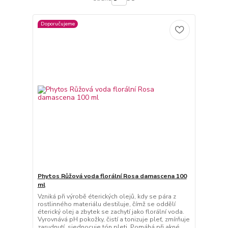
Doporučujeme
Phytos Růžová voda florální Rosa damascena 100
ml
Vzniká při výrobě éterických olejů, kdy se pára z
rostlinného materiálu destiluje, čímž se oddělí
éterický olej a zbytek se zachytí jako florální voda.
Vyrovnává pH pokožky, čistí a tonizuje pleť, zmírňuje
zarudnutí, sjednocuje tón pleti. Pomáhá při akné,