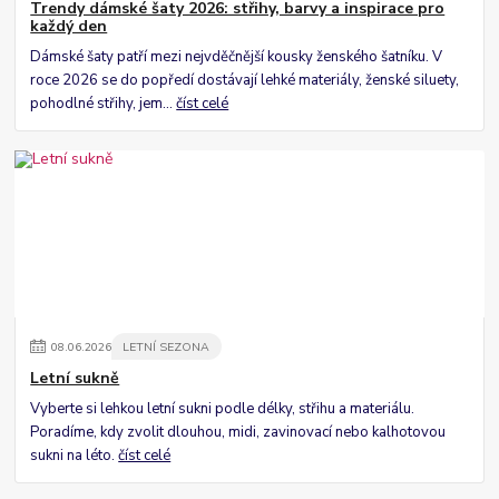
Trendy dámské šaty 2026: střihy, barvy a inspirace pro
každý den
Dámské šaty patří mezi nejvděčnější kousky ženského šatníku. V
roce 2026 se do popředí dostávají lehké materiály, ženské siluety,
pohodlné střihy, jem...
číst celé
08
.
06
.
2026
LETNÍ SEZONA
Letní sukně
Vyberte si lehkou letní sukni podle délky, střihu a materiálu.
Poradíme, kdy zvolit dlouhou, midi, zavinovací nebo kalhotovou
sukni na léto.
číst celé