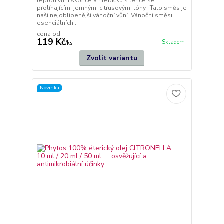
teplou vůni skořice a hřebíčku s lehce se
prolínajícími jemnými citrusovými tóny. Tato směs je
naší nejoblíbenější vánoční vůní. Vánoční směsi
esenciálních...
cena od
119 Kč
Skladem
/
ks
Zvolit variantu
Novinka