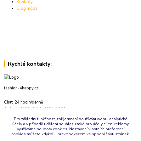
Kontakty
Blog móda
Rychlé kontakty:
fashion-4happy.cz
Chat: 24 hodin/denně
tel.: +420 777 786 662
volejte: 7:30-16:00 hod., pracovní dny
Pro základní funkčnost, zpříjemnění používání webu, analytické
účely a v případě udělení souhlasu také pro účely cílení reklamy
info@fashion-4happy.cz
využíváme soubory cookies. Nastavení vlastních preferencí
cookies můžete kdykoli upravit odkazem ve spodní části stránek.