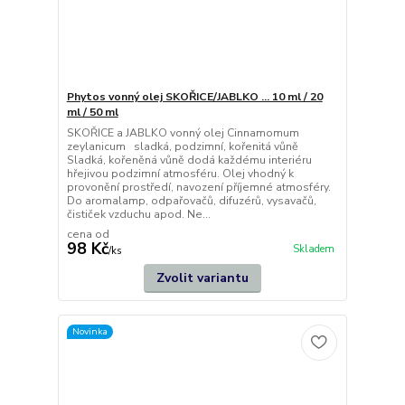
Phytos vonný olej SKOŘICE/JABLKO ... 10 ml / 20
ml / 50 ml
SKOŘICE a JABLKO vonný olej Cinnamomum
zeylanicum sladká, podzimní, kořenitá vůně
Sladká, kořeněná vůně dodá každému interiéru
hřejivou podzimní atmosféru. Olej vhodný k
provonění prostředí, navození příjemné atmosféry.
Do aromalamp, odpařovačů, difuzérů, vysavačů,
čističek vzduchu apod. Ne...
cena od
98 Kč
Skladem
/
ks
Zvolit variantu
Novinka