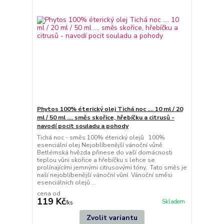
Phytos 100% éterický olej Tichá noc .... 10 ml / 20
ml / 50 ml .... směs skořice, hřebíčku a citrusů -
navodí pocit souladu a pohody
Tichá noc - směs 100% éterický olejů 100%
esenciální olej Nejoblíbenější vánoční vůně
Betlémská hvězda přinese do vaší domácnosti
teplou vůni skořice a hřebíčku s lehce se
prolínajícími jemnými citrusovými tóny. Tato směs je
naší nejoblíbenější vánoční vůní. Vánoční směsi
esenciálních olejů ...
cena od
119 Kč
Skladem
/
ks
Zvolit variantu