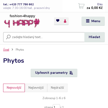
0
ks
tel.: +420 777 786 662
za
0,00 Kč
volejte: 7:30-16:00 hod., pracovní dny
Menu
Hledat
Úvod
Phytos
Phytos
Upřesnit parametry
Nejnovější
Nejlevnější
Nejdražší
Zobrazuji 1-6 z 6
strana
z 1