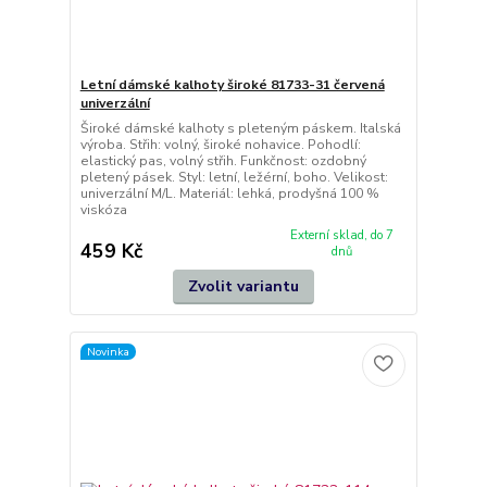
Letní dámské kalhoty široké 81733-31 červená
univerzální
Široké dámské kalhoty s pleteným páskem. Italská
výroba. Střih: volný, široké nohavice. Pohodlí:
elastický pas, volný střih. Funkčnost: ozdobný
pletený pásek. Styl: letní, ležérní, boho. Velikost:
univerzální M/L. Materiál: lehká, prodyšná 100 %
viskóza
Externí sklad, do 7
459 Kč
dnů
Zvolit variantu
Novinka