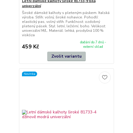
Letní dámské kalhoty široké 81733-9 bílá
univerzální
Široké dámské kalhoty s pleteným páskem. Italská
výroba. Střih: volný, široké nohavice. Pohodlí:
elastický pas, volný střih. Funkčnost: ozdobný
pletený pásek. Styl: letní, ležérní, boho. Velikost:
univerzální M/L. Materiál: lehká, prodyšná 100 %
viskóza
dodání do 7 dnů -
459 Kč
externí sklad
Zvolit variantu
Novinka