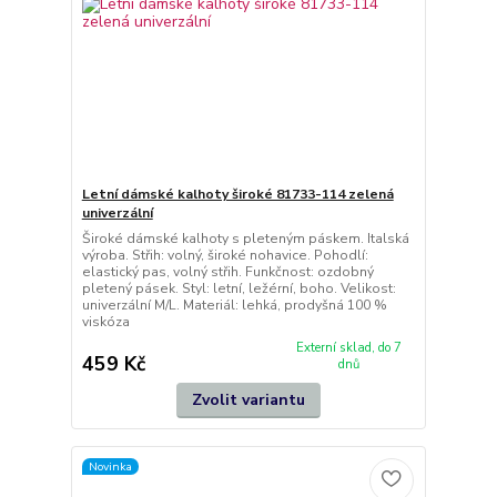
Letní dámské kalhoty široké 81733-114 zelená
univerzální
Široké dámské kalhoty s pleteným páskem. Italská
výroba. Střih: volný, široké nohavice. Pohodlí:
elastický pas, volný střih. Funkčnost: ozdobný
pletený pásek. Styl: letní, ležérní, boho. Velikost:
univerzální M/L. Materiál: lehká, prodyšná 100 %
viskóza
Externí sklad, do 7
459 Kč
dnů
Zvolit variantu
Novinka