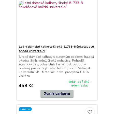
Letní dámské kalhoty široké 81733-8 čokoládově
hnědá univerzální
Široké dámské kalhoty s pleteným páskem. Italská
výroba. Střih: volný, široké nohavice. Pohodlí:
elastický pas, volný střih. Funkčnost: ozdobný
pletený pásek. Styl: letní, ležérní, boho. Velikost:
univerzální M/L. Materiál: lehká, prodyšná 100 %
viskóza
dodání do 7 dnů -
459 Kč
externí sklad
Zvolit variantu
Novinka