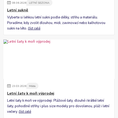
08
.
06
.
2026
LETNÍ SEZONA
Letní sukně
Vyberte si lehkou letní sukni podle délky, střihu a materiálu.
Poradíme, kdy zvolit dlouhou, midi, zavinovací nebo kalhotovou
sukni na léto.
číst celé
23
.
03
.
2026
Móda
Letní šaty k moři výprodej
Letní šaty k moři ve výprodeji. Plážové šaty, dlouhé i krátké letní
šaty, pohodlné střihy i plus size modely pro dovolenou, pláž i letní
večery.
číst celé