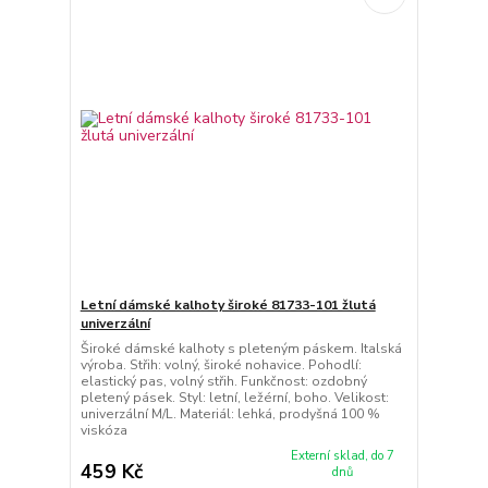
Letní dámské kalhoty široké 81733-101 žlutá
univerzální
Široké dámské kalhoty s pleteným páskem. Italská
výroba. Střih: volný, široké nohavice. Pohodlí:
elastický pas, volný střih. Funkčnost: ozdobný
pletený pásek. Styl: letní, ležérní, boho. Velikost:
univerzální M/L. Materiál: lehká, prodyšná 100 %
viskóza
Externí sklad, do 7
459 Kč
dnů