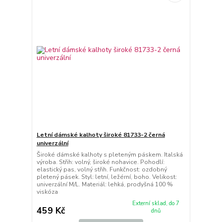
Letní dámské kalhoty široké 81733-2 černá
univerzální
Široké dámské kalhoty s pleteným páskem. Italská
výroba. Střih: volný, široké nohavice. Pohodlí:
elastický pas, volný střih. Funkčnost: ozdobný
pletený pásek. Styl: letní, ležérní, boho. Velikost:
univerzální M/L. Materiál: lehká, prodyšná 100 %
viskóza
Externí sklad, do 7
459 Kč
dnů