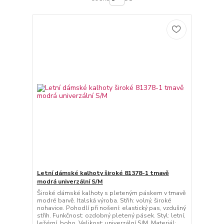
Letní dámské kalhoty široké 81378-1 tmavě
modrá univerzální S/M
Široké dámské kalhoty s pleteným páskem v tmavě
modré barvě. Italská výroba. Střih: volný, široké
nohavice. Pohodlí při nošení: elastický pas, vzdušný
střih. Funkčnost: ozdobný pletený pásek. Styl: letní,
ležérní, boho. Velikost: univerzální S/M. Materiál: