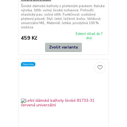
Široké dámské kalhoty s pleteným páskem. Italská
výroba. Střih: volný, široké nohavice. Pohodlí:
elastický pas, volný střih. Funkčnost: ozdobný
pletený pásek. Styl: letní, ležérní, boho. Velikost:
univerzální M/L. Materiál: lehká, prodyšná 100 %
viskóza
Externí sklad, do 7
459 Kč
dnů
Zvolit variantu
Novinka