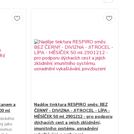
nitu?
t.
i rýmě, angíně i chřipce.
tanem a
Naděje tinktura RESPIRO směs: BEZ
00 ml
ČERNÝ - DIVIZNA - JITROCEL - LÍPA -
MĚSÍČEK 50 ml 2901212 - pro podporu
atického
dýchacích cest a jejich zklidnění,
ný jako
imunitního systému, usnadnění
anismus.