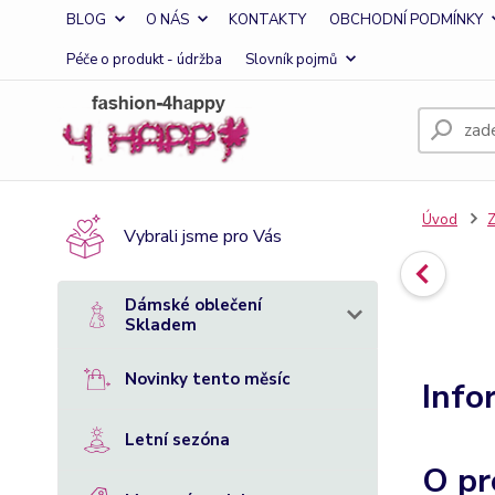
BLOG
O NÁS
KONTAKTY
OBCHODNÍ PODMÍNKY
Péče o produkt - údržba
Slovník pojmů
Úvod
Z
Vybrali jsme pro Vás
Dámské oblečení
Skladem
Novinky tento měsíc
Info
Letní sezóna
O pr