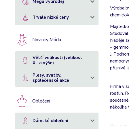
Mega výprodej
Výroba by
chemickýc
Trvale nízké ceny
Majitelko
Studovala
Novinky Móda
Naděje se
– gemmot
J. Podhor
Větší velikosti (velikost
nemocným.
XL a výše)
příznivě 
Plesy, svatby,
společenské akce
Firma v s
rostlin. 
současně 
Oblečení
několika 
Dámské oblečení
Postupným