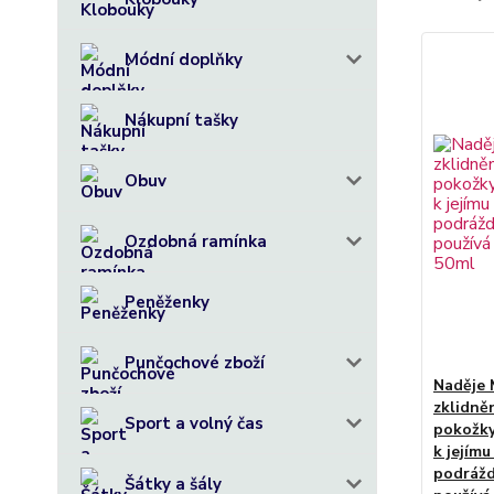
Módní doplňky
Nákupní tašky
Obuv
Jaké byli
Ozdobná ramínka
Jak nám 
Mgr. Jarm
Peněženky
Zázrak 
Grepový o
Punčochové zboží
Naděje 
http://n
zklidně
Sport a volný čas
pokožky 
k jejímu
Jak může
podrážd
Šátky a šály