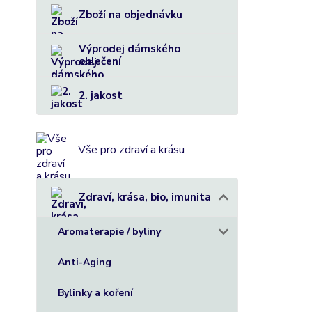
ZDR
Zboží na objednávku
Výprodej dámského
oblečení
2. jakost
Vše pro zdraví a krásu
Zdraví, krása, bio, imunita
Aromaterapie / byliny
Jaké byli
Anti-Aging
klouby a 
Bylinky a koření