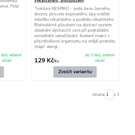
vykašlávání, povzbuzení
avlhčenou
v plicích a průduškách.
inut. Poté
Tinktura RESPIRO - směs bezu černého,
divizny, jitrocele kopinatého, lípy srdčité,
nnost-dychaciho-ustroji
měsíčku lékařského a podbělu lékařského
Blahodárné působení na dýchací systém,
zklidnění dýchacích cest při podráždění,
usnadnění vykašlávání, tlumení reakcí z
přecitlivělosti organismu na vnější podněty
(např. alergi...
 dnů, externí
do 3 dnů, externí
129 Kč
sklad
sklad
/
ks
Zvolit variantu
strana
z 1