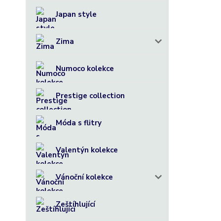
Japan style
Jaké byl
Zima
zdraví že
Bolesti 
Numoco kolekce
Migrény a
Prestige collection
trochu re
http://na
Móda s flitry
Valentýn kolekce
Endomet
Bylinky n
Vánoční kolekce
http://na
Zeštíhlující