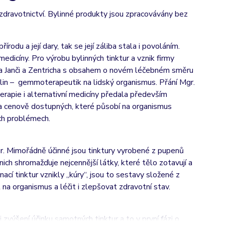
zdravotnictví. Bylinné produkty jsou zpracovávány bez
rodu a její dary, tak se její záliba stala i povoláním.
medicíny. Pro výrobu bylinných tinktur a vznik firmy
pana Janči a Zentricha s obsahem o novém léčebném směru
in – gemmoterapeutik na lidský organismus. Přání Mgr.
terapie i alternativní medicíny předala především
 a cenově dostupných, které působí na organismus
ích problémech.
ur. Mimořádně účinné jsou tinktury vyrobené z pupenů
ich shromažďuje nejcennější látky, které tělo zotavují a
í tinktur vznikly „kúry“, jsou to sestavy složené z
na organismus a léčit i zlepšovat zdravotní stav.
výšení účinku samotných tinktur a to v první fázi o