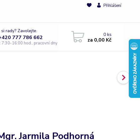
Přihlášení
 si rady? Zavolejte.
0
ks
 +420 777 786 662
za
0,00 Kč
e: 7:30-16:00 hod., pracovní dny
Mgr. Jarmila Podhorná