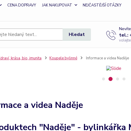
CENA DOPRAVY
JAK NAKUPOVAT
NEJČASTĚJŠÍ OTÁZKY
Nevíte
Hledat
tel.:
volejt
draví, krása, bio, imunita
Koupele bylinné
Informace a videa Naděje
rmace a videa Naděje
oduktech "Naděje" - bylinkářka 