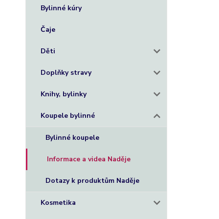
Bylinné kúry
Zdravot
Čaje
Artróza, 
zvládnutí
Děti
přispívají
Doplňky stravy
http://n
Knihy, bylinky
Recepty 
Koupele bylinné
Rady na p
Bylinné koupele
http://na
Informace a videa Naděje
ZDR
Dotazy k produktům Naděje
Kosmetika