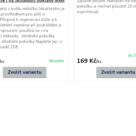
se i na zklidňující obklady 50ml
Způsob použití: Nanášet na n
mí podporovat imunitu, bojují se zánětya umí regenerovat sliznice 
pokožku a nechat působit 10 m
kaný z květu měsíčku lékařského je
osprchovat.
 prostředkem pro péči o
deje-byliny.eu/content/36-jak-muzeme-pomoci-bylinek-zlepsit-ci
Přispívá k regeneraci kůže a k
klidnění zejména při podráždění a
 opruzení, používá se i na
ící obklady. zklidnění pokožky
SKÉ PROBLÉMY
 zklidnění pokožky Najdete jej i v
 sadě ZDE:
do 3
169 Kč
Skladem
/
ks
/
ks
Zvolit variantu
Zvolit variantu