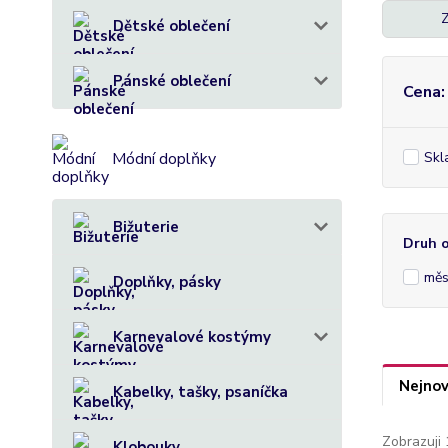
energii v
Z
Dětské oblečení
založená 
V druhé f
Pánské oblečení
Cena:
sestavov
Módní doplňky
Skl
Další řad
našich př
podoby a 
Bižuterie
potravino
Druh o
VIR
měs
Doplňky, pásky
Karnevalové kostýmy
Nejnov
Kabelky, tašky, psaníčka
Zobrazuji 
Klobouky