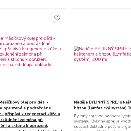
nky pomáhají při nachlazení a virózách? Jak můžeme zvyšovat imu
může pomoci gemmoterapie?
ila Podhorná představuje zásadní bylinky a ukazuje, jak je používa
grepového semínka
lej a grepová tinktura jsou vhodné na boj s viry a s bakteriemi. Př
Měsíčkový olej pro děti -
Naděje BYLINNÝ SPREJ s kaš
adeje-byliny.eu/content/30-zazrak-grepoveho-seminka
ní opruzené a podrážděné
břízou (Lymfatický systém) 2
- přispívá k regeneraci kůže a
Bylinný sprej na podporu lymf
 zklidnění zejména při
systému. Bylinný sprej je vhod
me pomocí bylinek zlepšit stav dýchacího ústrojí
ění a sklonu k opruzení,
součást důkladné péče o org