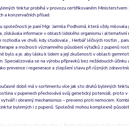
linných tinktur probíhá v provozu certifikovaném Ministerstvem 
h a konzervačních přísad.
u společnosti je paní Mgr. Jarmila Podhorná, která vždy milovala pří
, získávala informace v oblasti lidského organismu i alternativní 
 rozhodla ve chvíli, kdy studovala „ Herbář léčivých rostlin „ 
erapie a možnosti významného působení výtažků z pupenů rostl
né bylo a je, aby lásku k lidem a její zkušenosti v oblasti gemmo
 Specializovala se na výrobu přípravků bez nežádoucích účinku
jako prevence i regenerace a zlepšení stavu při různých zdravotn
oučasné době má v sortimentu více jak sto druhů bylinných tinkt
Rostlina v pupenech přechovává svůj genetický potenciál, proto v n
vytváří i obranný mechanismus – prevenci proti nemocem. Kombinac
tinktur bylinných i z pupenů. Společně mohou komplexně působit 
 vývojem firmy Naděje Mgr. J. Podhorná objevila další možnosti z