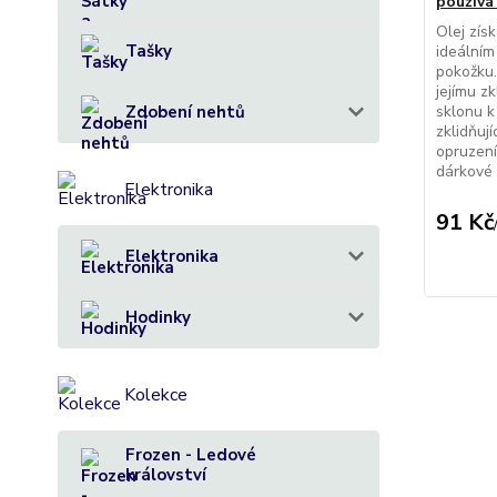
používá 
Bylinky u
Olej zís
Tašky
ideálním
http://na
pokožku.
jejímu z
Zdobení nehtů
sklonu k
zklidňuj
ŽEN
opruzení
dárkové
Elektronika
91 Kč
Elektronika
Hodinky
Kolekce
Frozen - Ledové
království