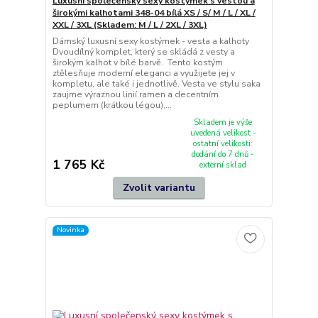
Luxusní společenský sexy kostýmek s vestou a
širokými kalhotami 348-04 bílá XS / S/ M / L / XL /
XXL / 3XL (Skladem: M / L / 2XL / 3XL)
Dámský luxusní sexy kostýmek - vesta a kalhoty
Dvoudílný komplet, který se skládá z vesty a
širokým kalhot v bílé barvě. Tento kostým
ztělesňuje moderní eleganci a využijete jej v
kompletu, ale také i jednotlivě. Vesta ve stylu saka
zaujme výraznou linií ramen a decentním
peplumem (krátkou légou),...
Skladem je výše
uvedená velikost -
ostatní velikosti:
dodání do 7 dnů -
1 765 Kč
externí sklad
Zvolit variantu
Novinka