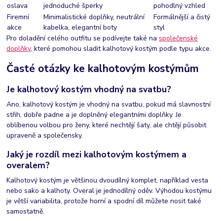
oslava
jednoduché šperky
pohodlný vzhled
Firemní
Minimalistické doplňky, neutrální
Formálnější a čistý
akce
kabelka, elegantní boty
styl
Pro doladění celého outfitu se podívejte také na
společenské
doplňky
, které pomohou sladit kalhotový kostým podle typu akce.
Časté otázky ke kalhotovým kostýmům
Je kalhotový kostým vhodný na svatbu?
Ano, kalhotový kostým je vhodný na svatbu, pokud má slavnostní
střih, dobře padne a je doplněný elegantními doplňky. Je
oblíbenou volbou pro ženy, které nechtějí šaty, ale chtějí působit
upraveně a společensky.
Jaký je rozdíl mezi kalhotovým kostýmem a
overalem?
Kalhotový kostým je většinou dvoudílný komplet, například vesta
nebo sako a kalhoty. Overal je jednodílný oděv. Výhodou kostýmu
je větší variabilita, protože horní a spodní díl můžete nosit také
samostatně.