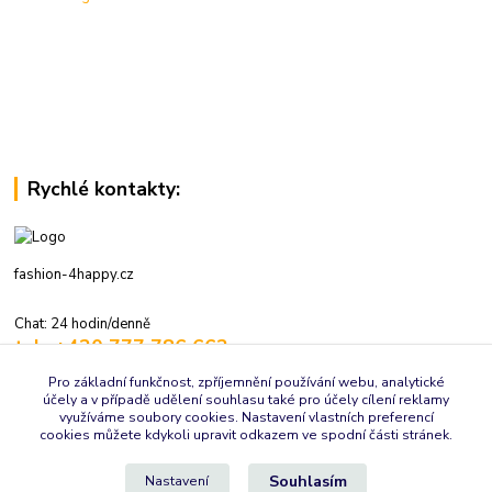
Rychlé kontakty:
fashion-4happy.cz
Chat: 24 hodin/denně
tel.: +420 777 786 662
volejte: 7:30-16:00 hod., pracovní dny
Pro základní funkčnost, zpříjemnění používání webu, analytické
účely a v případě udělení souhlasu také pro účely cílení reklamy
info@fashion-4happy.cz
využíváme soubory cookies. Nastavení vlastních preferencí
cookies můžete kdykoli upravit odkazem ve spodní části stránek.
Souhlasím
Nastavení