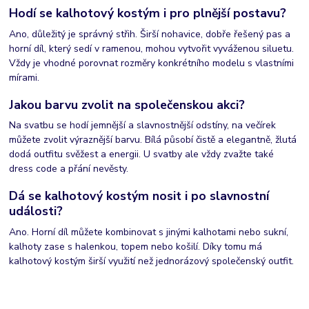
Hodí se kalhotový kostým i pro plnější postavu?
Ano, důležitý je správný střih. Širší nohavice, dobře řešený pas a
horní díl, který sedí v ramenou, mohou vytvořit vyváženou siluetu.
Vždy je vhodné porovnat rozměry konkrétního modelu s vlastními
mírami.
Jakou barvu zvolit na společenskou akci?
Na svatbu se hodí jemnější a slavnostnější odstíny, na večírek
můžete zvolit výraznější barvu. Bílá působí čistě a elegantně, žlutá
dodá outfitu svěžest a energii. U svatby ale vždy zvažte také
dress code a přání nevěsty.
Dá se kalhotový kostým nosit i po slavnostní
události?
Ano. Horní díl můžete kombinovat s jinými kalhotami nebo sukní,
kalhoty zase s halenkou, topem nebo košilí. Díky tomu má
kalhotový kostým širší využití než jednorázový společenský outfit.