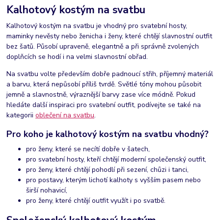
Kalhotový kostým na svatbu
Kalhotový kostým na svatbu je vhodný pro svatební hosty,
maminky nevěsty nebo ženicha i ženy, které chtějí slavnostní outfit
bez šatů. Působí upraveně, elegantně a při správně zvolených
doplňcích se hodí i na velmi slavnostní obřad.
Na svatbu volte především dobře padnoucí střih, příjemný materiál
a barvu, která nepůsobí příliš tvrdě. Světlé tóny mohou působit
jemně a slavnostně, výraznější barvy zase více módně. Pokud
hledáte další inspiraci pro svatební outfit, podívejte se také na
kategorii
oblečení na svatbu
.
Pro koho je kalhotový kostým na svatbu vhodný?
pro ženy, které se necítí dobře v šatech,
pro svatební hosty, kteří chtějí moderní společenský outfit,
pro ženy, které chtějí pohodlí při sezení, chůzi i tanci,
pro postavy, kterým lichotí kalhoty s vyšším pasem nebo
širší nohavicí,
pro ženy, které chtějí outfit využít i po svatbě.