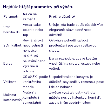
Nejdůležitější parametry při výběru
Na co se
Parametr
Proč je důležitý
zaměřit
Vesta, sako,
Určuje, zda bude outfit působit více
Střih
bolerko nebo
elegantně, slavnostně nebo
horního dílu
top
odvážně.
Rovné, široké
Ovlivňuje pohodlí, optické
Střih kalhot
nebo volnější
prodloužení postavy i celkovou
nohavice
siluetu.
Bílá, žlutá,
Barva rozhoduje, zda je kostým
neutrální nebo
Barva
vhodnější na svatbu, oslavu nebo
výraznější
večírek.
odstíny
XS až 3XL podle
U společenského kostýmu je
Velikost
konkrétního
důležité, aby seděl v ramenou, pase
modelu
i délce nohavic.
Nošení v
Zvyšuje využitelnost – kalhoty
Možnost
kompletu i
můžete nosit s halenkou, horní díl
kombinování
samostatně
zase s jiným spodním dílem.