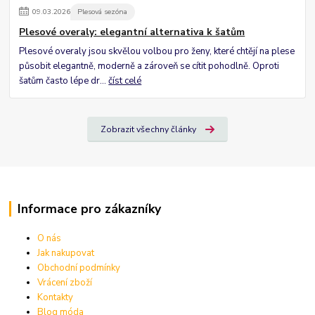
09
.
03
.
2026
Plesová sezóna
Plesové overaly: elegantní alternativa k šatům
Plesové overaly jsou skvělou volbou pro ženy, které chtějí na plese
působit elegantně, moderně a zároveň se cítit pohodlně. Oproti
šatům často lépe dr...
číst celé
Zobrazit všechny články
Informace pro zákazníky
O nás
Jak nakupovat
Obchodní podmínky
Vrácení zboží
Kontakty
Blog móda