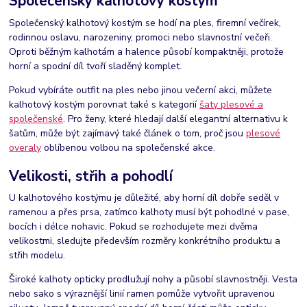
Společenský kalhotový kostým
Společenský kalhotový kostým se hodí na ples, firemní večírek,
rodinnou oslavu, narozeniny, promoci nebo slavnostní večeři.
Oproti běžným kalhotám a halence působí kompaktněji, protože
horní a spodní díl tvoří sladěný komplet.
Pokud vybíráte outfit na ples nebo jinou večerní akci, můžete
kalhotový kostým porovnat také s kategorií
šaty plesové a
společenské
. Pro ženy, které hledají další elegantní alternativu k
šatům, může být zajímavý také článek o tom, proč jsou
plesové
overaly
oblíbenou volbou na společenské akce.
Velikosti, střih a pohodlí
U kalhotového kostýmu je důležité, aby horní díl dobře seděl v
ramenou a přes prsa, zatímco kalhoty musí být pohodlné v pase,
bocích i délce nohavic. Pokud se rozhodujete mezi dvěma
velikostmi, sledujte především rozměry konkrétního produktu a
střih modelu.
Široké kalhoty opticky prodlužují nohy a působí slavnostněji. Vesta
nebo sako s výraznější linií ramen pomůže vytvořit upravenou