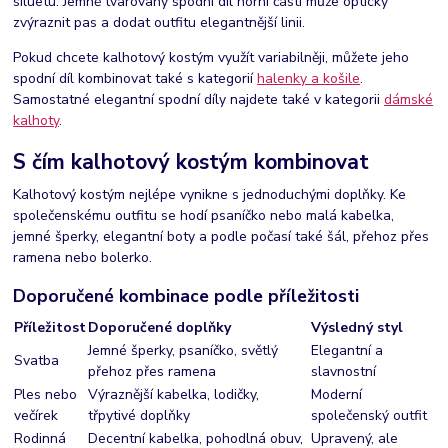
siluetu. Jemně tvarovaný spodní díl horní části může opticky
zvýraznit pas a dodat outfitu elegantnější linii.
Pokud chcete kalhotový kostým využít variabilněji, můžete jeho
spodní díl kombinovat také s kategorií
halenky a košile
.
Samostatné elegantní spodní díly najdete také v kategorii
dámské
kalhoty
.
S čím kalhotový kostým kombinovat
Kalhotový kostým nejlépe vynikne s jednoduchými doplňky. Ke
společenskému outfitu se hodí psaníčko nebo malá kabelka,
jemné šperky, elegantní boty a podle počasí také šál, přehoz přes
ramena nebo bolerko.
Doporučené kombinace podle příležitosti
Příležitost
Doporučené doplňky
Výsledný styl
Jemné šperky, psaníčko, světlý
Elegantní a
Svatba
přehoz přes ramena
slavnostní
Ples nebo
Výraznější kabelka, lodičky,
Moderní
večírek
třpytivé doplňky
společenský outfit
Rodinná
Decentní kabelka, pohodlná obuv,
Upravený, ale