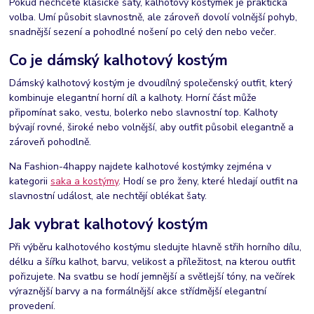
Pokud nechcete klasické šaty, kalhotový kostýmek je praktická
volba. Umí působit slavnostně, ale zároveň dovolí volnější pohyb,
snadnější sezení a pohodlné nošení po celý den nebo večer.
Co je dámský kalhotový kostým
Dámský kalhotový kostým je dvoudílný společenský outfit, který
kombinuje elegantní horní díl a kalhoty. Horní část může
připomínat sako, vestu, bolerko nebo slavnostní top. Kalhoty
bývají rovné, široké nebo volnější, aby outfit působil elegantně a
zároveň pohodlně.
Na Fashion-4happy najdete kalhotové kostýmky zejména v
kategorii
saka a kostýmy
. Hodí se pro ženy, které hledají outfit na
slavnostní událost, ale nechtějí oblékat šaty.
Jak vybrat kalhotový kostým
Při výběru kalhotového kostýmu sledujte hlavně střih horního dílu,
délku a šířku kalhot, barvu, velikost a příležitost, na kterou outfit
pořizujete. Na svatbu se hodí jemnější a světlejší tóny, na večírek
výraznější barvy a na formálnější akce střídmější elegantní
provedení.