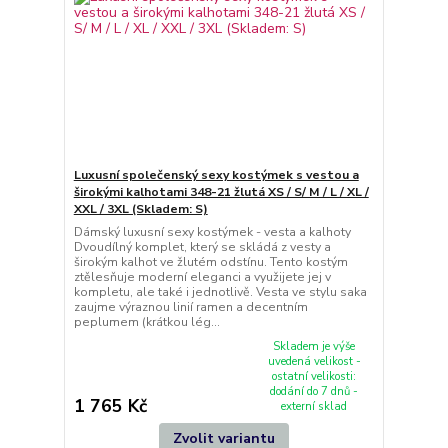
Luxusní společenský sexy kostýmek s vestou a
širokými kalhotami 348-21 žlutá XS / S/ M / L / XL /
XXL / 3XL (Skladem: S)
Dámský luxusní sexy kostýmek - vesta a kalhoty
Dvoudílný komplet, který se skládá z vesty a
širokým kalhot ve žlutém odstínu. Tento kostým
ztělesňuje moderní eleganci a využijete jej v
kompletu, ale také i jednotlivě. Vesta ve stylu saka
zaujme výraznou linií ramen a decentním
peplumem (krátkou lég...
Skladem je výše
uvedená velikost -
ostatní velikosti:
dodání do 7 dnů -
1 765 Kč
externí sklad
Zvolit variantu