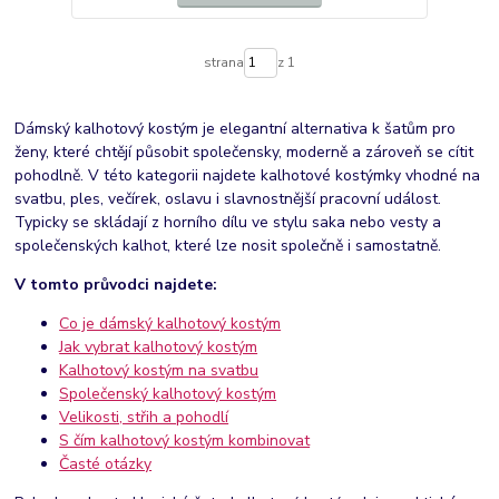
strana
z 1
Dámský kalhotový kostým je elegantní alternativa k šatům pro
ženy, které chtějí působit společensky, moderně a zároveň se cítit
pohodlně. V této kategorii najdete kalhotové kostýmky vhodné na
svatbu, ples, večírek, oslavu i slavnostnější pracovní událost.
Typicky se skládají z horního dílu ve stylu saka nebo vesty a
společenských kalhot, které lze nosit společně i samostatně.
V tomto průvodci najdete:
Co je dámský kalhotový kostým
Jak vybrat kalhotový kostým
Kalhotový kostým na svatbu
Společenský kalhotový kostým
Velikosti, střih a pohodlí
S čím kalhotový kostým kombinovat
Časté otázky