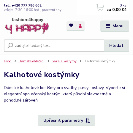
0
ks
tel.: +420 777 786 662
za
0,00 Kč
volejte: 7:30-16:00 hod., pracovní dny
Menu
Hledat
Úvod
Dámské oblečení
Saka a kostýmy
Kalhotové kostýmky
Kalhotové kostýmky
Dámské kalhotové kostýmy pro svatby, plesy i oslavy. Vyberte si
elegantní společenský kostým, který působí slavnostně a
pohodlně zároveň.
Upřesnit parametry