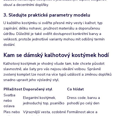
obuví a decentními doplňky.
3. Sledujte praktické parametry modelu
U každého kostýmku si ověřte přesné míry vesty i kalhot, typ
zapínání, délku nohavic, pružnost materiálu a doporučenou
údržbu. Důležité je také ověřit dostupnost konkrétní barvy a
velikosti, protože jednotlivé varianty mohou mít odlišný termín
dodání.
Kam se dámský kalhotový kostýmek hodí
Kalhotový kostýmek je vhodný všude tam, kde chcete působit
slavnostně, ale šaty pro vás nejsou ideální volbou. Správně
zvolený komplet lze nosit na více typů událostí a změnou doplňků
snadno upravit jeho výsledný styl.
Příležitost
Doporučený styl
Co hlídat
Svatba
Elegantní kostýmek,
Dress code, barvu a
nebo
jednoduchý top, psaníčko
pohodlí po celý den
oslava
Ples nebo
Výraznější vesta, ozdobné
Formálnost akce a