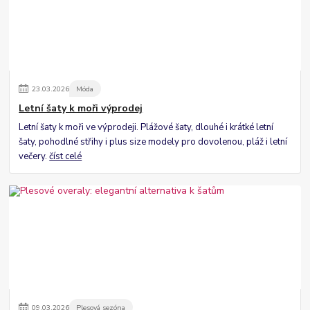
23
.
03
.
2026
Móda
Letní šaty k moři výprodej
Letní šaty k moři ve výprodeji. Plážové šaty, dlouhé i krátké letní
šaty, pohodlné střihy i plus size modely pro dovolenou, pláž i letní
večery.
číst celé
09
.
03
.
2026
Plesová sezóna