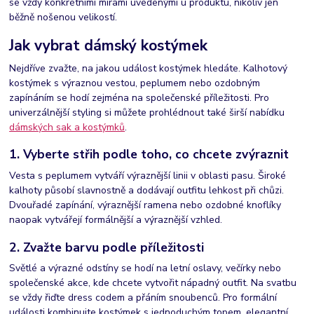
se vždy konkrétními mírami uvedenými u produktu, nikoliv jen
běžně nošenou velikostí.
Jak vybrat dámský kostýmek
Nejdříve zvažte, na jakou událost kostýmek hledáte. Kalhotový
kostýmek s výraznou vestou, peplumem nebo ozdobným
zapínáním se hodí zejména na společenské příležitosti. Pro
univerzálnější styling si můžete prohlédnout také širší nabídku
dámských sak a kostýmků
.
1. Vyberte střih podle toho, co chcete zvýraznit
Vesta s peplumem vytváří výraznější linii v oblasti pasu. Široké
kalhoty působí slavnostně a dodávají outfitu lehkost při chůzi.
Dvouřadé zapínání, výraznější ramena nebo ozdobné knoflíky
naopak vytvářejí formálnější a výraznější vzhled.
2. Zvažte barvu podle příležitosti
Světlé a výrazné odstíny se hodí na letní oslavy, večírky nebo
společenské akce, kde chcete vytvořit nápadný outfit. Na svatbu
se vždy řiďte dress codem a přáním snoubenců. Pro formální
události kombinujte kostýmek s jednoduchým topem, elegantní