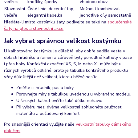
večírek
knoflíky, šperky
vhodnou obuv
Slavnostní
Čisté linie, decentní top,
Možnost kombinovat
večeře
elegantní kabelka
jednotlivé díly samostatně
Hledáte-li místo kostýmku šaty, podívejte se také na
společenské
šaty na ples a slavnostní akce
.
Jak vybrat správnou velikost kostýmku
U kalhotového kostýmku je důležité, aby dobře seděla vesta v
oblasti hrudníku a ramen a zároveň byly pohodlné kalhoty v pase
i přes boky. Konfekční označení XS, S, M nebo XL může být u
různých výrobců odlišné, proto je tabulka konkrétního produktu
vždy důležitější než velikost, kterou běžně nosíte.
Změřte si hrudník, pas a boky.
Porovnejte míry s tabulkou uvedenou u vybraného modelu.
U širokých kalhot ověřte také délku nohavic.
Při výběru mezi dvěma velikostmi zohledněte pružnost
materiálu a požadovaný komfort.
Pro snadnější orientaci využijte naše
velikostní tabulky dámského
oblečení
.