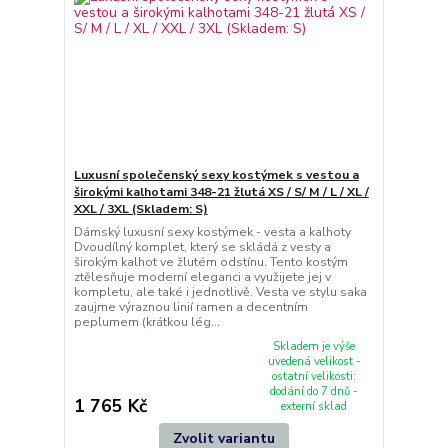
Luxusní společenský sexy kostýmek s vestou a
širokými kalhotami 348-21 žlutá XS / S/ M / L / XL /
XXL / 3XL (Skladem: S)
Dámský luxusní sexy kostýmek - vesta a kalhoty
Dvoudílný komplet, který se skládá z vesty a
širokým kalhot ve žlutém odstínu. Tento kostým
ztělesňuje moderní eleganci a využijete jej v
kompletu, ale také i jednotlivě. Vesta ve stylu saka
zaujme výraznou linií ramen a decentním
peplumem (krátkou lég...
Skladem je výše
uvedená velikost -
ostatní velikosti:
dodání do 7 dnů -
1 765 Kč
externí sklad
Zvolit variantu