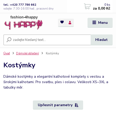
0
ks
tel.: +420 777 786 662
za
0,00 Kč
volejte: 7:30-16:00 hod., pracovní dny
Menu
Hledat
Úvod
Dámské oblečení
Kostýmky
Kostýmky
Dámské kostýmky a elegantní kalhotové komplety s vestou a
širokými kalhotami. Pro svatbu, ples i oslavu. Velikosti XS–3XL a
tabulky měr.
Upřesnit parametry