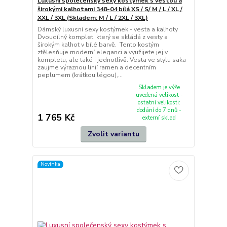
Luxusní společenský sexy kostýmek s vestou a
širokými kalhotami 348-04 bílá XS / S/ M / L / XL /
XXL / 3XL (Skladem: M / L / 2XL / 3XL)
Dámský luxusní sexy kostýmek - vesta a kalhoty
Dvoudílný komplet, který se skládá z vesty a
širokým kalhot v bílé barvě. Tento kostým
ztělesňuje moderní eleganci a využijete jej v
kompletu, ale také i jednotlivě. Vesta ve stylu saka
zaujme výraznou linií ramen a decentním
peplumem (krátkou légou),...
Skladem je výše
uvedená velikost -
ostatní velikosti:
dodání do 7 dnů -
1 765 Kč
externí sklad
Zvolit variantu
Novinka