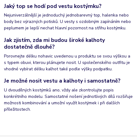
Jaký top se hodí pod vestu kostýmku?
Nejuniverzálnější je jednoduchý jednobarevný top, halenka nebo
body bez výrazných potisků. U vesty s ozdobným zapínáním nebo
peplumem je lepší nechat hlavní pozornost na střihu kostýmku.
Jak zjistím, zda mi budou široké kalhoty
dostatečně dlouhé?
Porovnejte délku nohavic uvedenou u produktu se svou výškou a
s typem obuvi, kterou plánujete nosit. U společenského outfitu je
vhodné vybírat délku kalhot také podle výšky podpatku.
Je možné nosit vestu a kalhoty i samostatně?
U dvoudílných kostýmků ano, vždy ale zkontrolujte popis
konkrétního modelu. Samostatné nošení jednotlivých dílů rozšiřuje
možnosti kombinování a umožní využít kostýmek i při dalších
příležitostech.