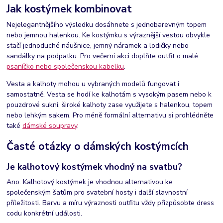
Jak kostýmek kombinovat
Nejelegantnějšího výsledku dosáhnete s jednobarevným topem
nebo jemnou halenkou. Ke kostýmku s výraznější vestou obvykle
stačí jednoduché náušnice, jemný náramek a lodičky nebo
sandálky na podpatku. Pro večerní akci doplňte outfit o malé
psaníčko nebo společenskou kabelku
.
Vesta a kalhoty mohou u vybraných modelů fungovat i
samostatně. Vesta se hodí ke kalhotám s vysokým pasem nebo k
pouzdrové sukni, široké kalhoty zase využijete s halenkou, topem
nebo lehkým sakem. Pro méně formální alternativu si prohlédněte
také
dámské soupravy
.
Časté otázky o dámských kostýmcích
Je kalhotový kostýmek vhodný na svatbu?
Ano. Kalhotový kostýmek je vhodnou alternativou ke
společenským šatům pro svatební hosty i další slavnostní
příležitosti. Barvu a míru výraznosti outfitu vždy přizpůsobte dress
codu konkrétní události.