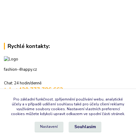
Rychlé kontakty:
fashion-4happy.cz
Chat: 24 hodin/denně
tel.: +420 777 786 662
volejte: 7:30-16:00 hod., pracovní dny
Pro základní funkčnost, zpříjemnění používání webu, analytické
účely a v případě udělení souhlasu také pro účely cílení reklamy
info@fashion-4happy.cz
využíváme soubory cookies. Nastavení vlastních preferencí
cookies můžete kdykoli upravit odkazem ve spodní části stránek.
Souhlasím
Nastavení