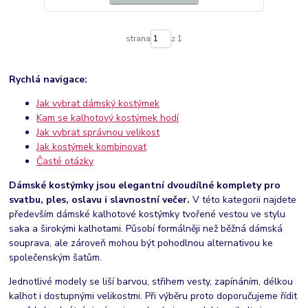
strana
z 1
Rychlá navigace:
Jak vybrat dámský kostýmek
Kam se kalhotový kostýmek hodí
Jak vybrat správnou velikost
Jak kostýmek kombinovat
Časté otázky
Dámské kostýmky jsou elegantní dvoudílné komplety pro
svatbu, ples, oslavu i slavnostní večer.
V této kategorii najdete
především dámské kalhotové kostýmky tvořené vestou ve stylu
saka a širokými kalhotami. Působí formálněji než běžná dámská
souprava, ale zároveň mohou být pohodlnou alternativou ke
společenským šatům.
Jednotlivé modely se liší barvou, střihem vesty, zapínáním, délkou
kalhot i dostupnými velikostmi. Při výběru proto doporučujeme řídit