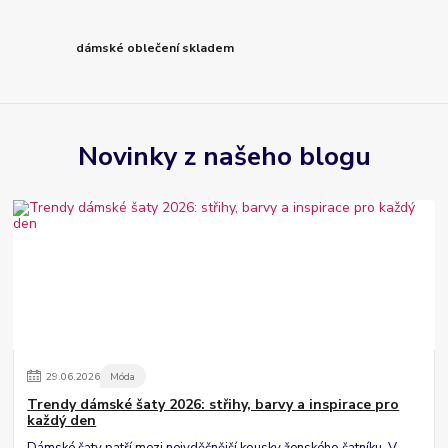
dámské oblečení skladem
Novinky z našeho blogu
29
.
06
.
2026
Móda
Trendy dámské šaty 2026: střihy, barvy a inspirace pro
každý den
Dámské šaty patří mezi nejvděčnější kousky ženského šatníku. V