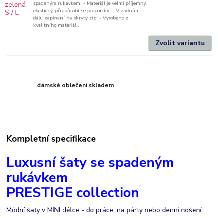
spadeným rukávkem. - Materiál je velmi příjemný,
elastický, přizpůsobí se proporcím. - V zadním
dálu zapínaní na skrytý zip. - Vyrobeno z
kvalitního materiál...
Zvolit variantu
dámské oblečení skladem
Kompletní specifikace
Luxusní šaty se spadeným
rukávkem
PRESTIGE collection
Módní šaty v MINI délce - do práce, na párty nebo denní nošení.