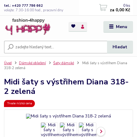
0
ks
tel.: +420 777 786 662
za
0,00 Kč
volejte: 7:30-16:00 hod., pracovní dny
Menu
Hledat
Úvod
Dámské oblečení
Šaty dámské
Midi šaty s výstřihem Diana
318-2 zelená
Midi šaty s výstřihem Diana 318-
2 zelená
Trvale nízká cena