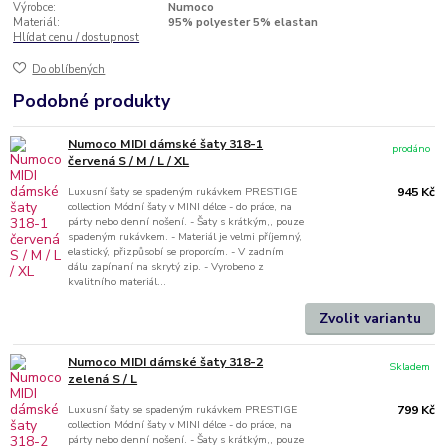
Výrobce:
Numoco
Materiál:
95% polyester 5% elastan
Hlídat cenu / dostupnost
Do oblíbených
Podobné produkty
Numoco MIDI dámské šaty 318-1
prodáno
červená S / M / L / XL
Luxusní šaty se spadeným rukávkem PRESTIGE
945 Kč
collection Módní šaty v MINI délce - do práce, na
párty nebo denní nošení. - Šaty s krátkým,, pouze
spadeným rukávkem. - Materiál je velmi příjemný,
elastický, přizpůsobí se proporcím. - V zadním
dálu zapínaní na skrytý zip. - Vyrobeno z
kvalitního materiál...
Zvolit variantu
Numoco MIDI dámské šaty 318-2
Skladem
zelená S / L
Luxusní šaty se spadeným rukávkem PRESTIGE
799 Kč
collection Módní šaty v MINI délce - do práce, na
párty nebo denní nošení. - Šaty s krátkým,, pouze