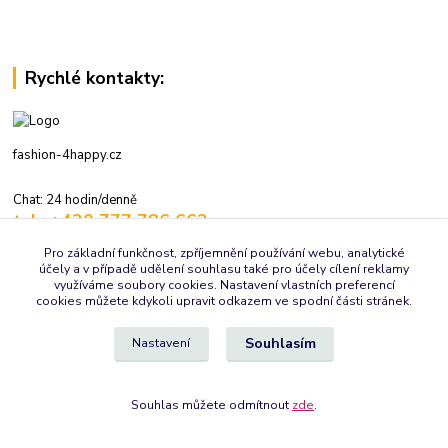
Rychlé kontakty:
fashion-4happy.cz
Chat: 24 hodin/denně
tel.: +420 777 786 662
volejte: 7:30-16:00 hod., pracovní dny
Pro základní funkčnost, zpříjemnění používání webu, analytické
účely a v případě udělení souhlasu také pro účely cílení reklamy
info@fashion-4happy.cz
využíváme soubory cookies. Nastavení vlastních preferencí
cookies můžete kdykoli upravit odkazem ve spodní části stránek.
Souhlasím
Nastavení
Souhlas můžete odmítnout
zde
.
Vytvořeno na
Eshop-rychle.cz