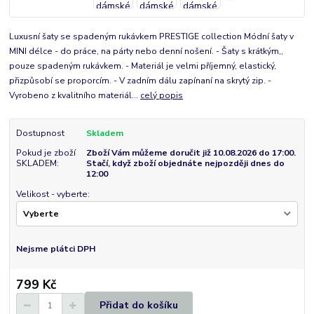
Luxusní šaty se spadeným rukávkem PRESTIGE collection Módní šaty v
MINI délce - do práce, na párty nebo denní nošení. - Šaty s krátkým,,
pouze spadeným rukávkem. - Materiál je velmi příjemný, elastický,
přizpůsobí se proporcím. - V zadním dálu zapínaní na skrytý zip. -
Vyrobeno z kvalitního materiál...
celý popis
Dostupnost
Skladem
Pokud je zboží
Zboží Vám můžeme doručit již 10.08.2026 do 17:00.
SKLADEM:
Stačí, když zboží objednáte nejpozději dnes do
12:00
Velikost - vyberte:
Nejsme plátci DPH
799 Kč
Přidat do košíku