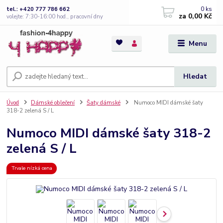
0
ks
tel.: +420 777 786 662
za
0,00 Kč
volejte: 7:30-16:00 hod., pracovní dny
Menu
Hledat
Úvod
Dámské oblečení
Šaty dámské
Numoco MIDI dámské šaty
318-2 zelená S / L
Numoco MIDI dámské šaty 318-2
zelená S / L
Trvale nízká cena