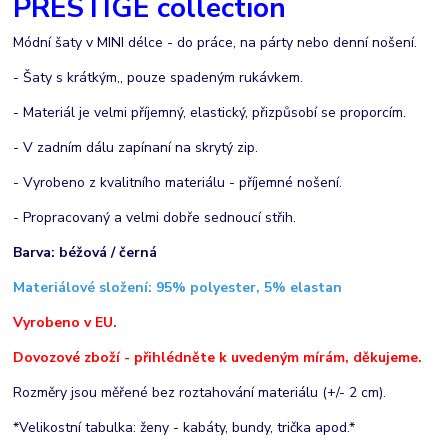
PRESTIGE collection
Módní šaty v MINI délce - do práce, na párty nebo denní nošení.
- Šaty s krátkým,, pouze spadeným rukávkem.
- Materiál je velmi příjemný, elastický, přizpůsobí se proporcím.
- V zadním dálu zapínaní na skrytý zip.
- Vyrobeno z kvalitního materiálu - příjemné nošení.
- Propracovaný a velmi dobře sednoucí střih.
Barva: béžová / černá
Materiálové složení: 95% polyester, 5% elastan
Vyrobeno v EU.
Dovozové zboží - přihlédněte k uvedeným mírám, děkujeme.
Rozměry jsou měřené bez roztahování materiálu (+/- 2 cm).
*Velikostní tabulka: ženy - kabáty, bundy, trička apod.*