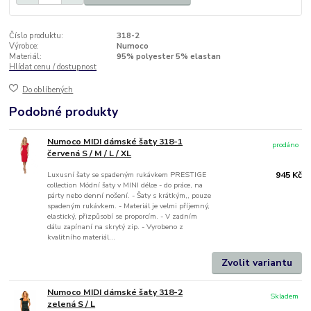
Číslo produktu:
318-2
Výrobce:
Numoco
Materiál:
95% polyester 5% elastan
Hlídat cenu / dostupnost
Do oblíbených
Podobné produkty
Numoco MIDI dámské šaty 318-1
prodáno
červená S / M / L / XL
Luxusní šaty se spadeným rukávkem PRESTIGE
945 Kč
collection Módní šaty v MINI délce - do práce, na
párty nebo denní nošení. - Šaty s krátkým,, pouze
spadeným rukávkem. - Materiál je velmi příjemný,
elastický, přizpůsobí se proporcím. - V zadním
dálu zapínaní na skrytý zip. - Vyrobeno z
kvalitního materiál...
Zvolit variantu
Numoco MIDI dámské šaty 318-2
Skladem
zelená S / L