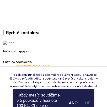
Rychlé kontakty:
fashion-4happy.cz
Chat: 24 hodin/denně
tel.: +420 777 786 662
volejte: 7:30-16:00 hod., pracovní dny
Pro základní funkčnost, zpříjemnění používání webu, analytické
účely a v případě udělení souhlasu také pro účely cílení reklamy
info@fashion-4happy.cz
využíváme soubory cookies. Nastavení vlastních preferencí
cookies můžete kdykoli upravit odkazem ve spodní části stránek.
Každý měsíc soutěžíme
Souhlasím
Nastavení
o 5 poukazů v hodnotě
ANO
NE
100 Kč. Chcete se