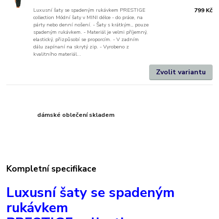
Luxusní šaty se spadeným rukávkem PRESTIGE
799 Kč
collection Módní šaty v MINI délce - do práce, na
párty nebo denní nošení. - Šaty s krátkým,, pouze
spadeným rukávkem. - Materiál je velmi příjemný,
elastický, přizpůsobí se proporcím. - V zadním
dálu zapínaní na skrytý zip. - Vyrobeno z
kvalitního materiál...
Zvolit variantu
dámské oblečení skladem
Kompletní specifikace
Luxusní šaty se spadeným
rukávkem