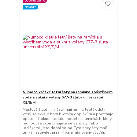
Doporučujeme
Novinka
Numoco krátké letní šaty na ramínka s výstřihem
voda a sukní s volány 677-3 žlutá univerzální
XS/S/M
Máslově žluté mini šaty mají jemný, teplý odstín,
který se skvěle hodí k letním doplňkům a podtrhuje
opálení. Pokud hledáte model na ramínkách, který
jednoduše zkombinujete se sandály nebo
lodičkami, je to dobrá volba. Tyto sexy šaty mají
tenká nastavitelná ramínka a rafinovaný výstřih.