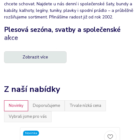
chcete schovat. Najdete u nás denní i společenské šaty, bundy a
kabáty, kalhoty, legíny, tuniky, plavky i spodní prádlo – a průběžně
rozšiřujeme sortiment. Přinášíme radost již od rok 2002.
Plesová sezóna, svatby a společenské
akce
Když chcete zazářit – bez stresu z výběru
Zobrazit více
Na ples, svatbu i slavnostní večer vybírejte šaty, které sedí a
zároveň pustí dýchat. U nás najdete
dlouhé
i
krátké
společenské
šaty a doplňky tak, abyste vypadala elegantně, ale pořád „svá“.
Pokud si nejste jistá, poradíme se střihem i velikostí.
Z naší nabídky
Větší velikosti (XL a výše)
Novinky
Doporučujeme
Trvale nízká cena
Plus size, které lichotí – XL až 9XL
Vybrali jsme pro vás
Každá postava si zaslouží střih, který jí sluší. Proto u nás najdete i
větší velikosti (XL+)
– kousky, které opticky zeštíhlují, umí zakrýt
bříško a zároveň působí moderně. Elegantní móda pro plnější
Novinka
tvary, baculky i nastávající maminky.