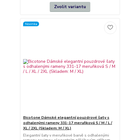
Zvolit variantu
Novinka
Bicotone Dámské elegantní pouzdrové šaty s
odhalenými rameny 331-17 meruňková S / M / L /
XL / 2XL (Skladem: M / XL)
Elegantní šaty v meruňkové barvě s odhalenými
rameny zaujmou elegantním přiléhavým střihem,