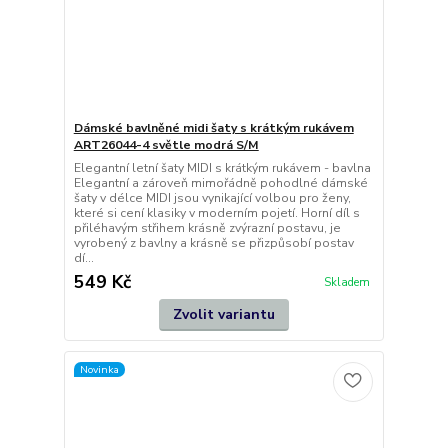
Dámské bavlněné midi šaty s krátkým rukávem
ART26044-4 světle modrá S/M
Elegantní letní šaty MIDI s krátkým rukávem - bavlna
Elegantní a zároveň mimořádně pohodlné dámské
šaty v délce MIDI jsou vynikající volbou pro ženy,
které si cení klasiky v moderním pojetí. Horní díl s
přiléhavým střihem krásně zvýrazní postavu, je
vyrobený z bavlny a krásně se přizpůsobí postav
dí...
549 Kč
Skladem
Zvolit variantu
Novinka