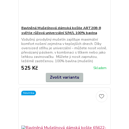
Bavlněná Mušelínová dámská košile ART208-8
světle růžová univerzální S/M/L 100% bavlna
Vzdušný, ​​prodyšný mušelín zajišťuje maximální
komfort nošení zejména v teplejších dnech. Díky
oversized střihu je univerzální – můžete nosit volně,
převázaný páskem, v kombinaci s tílkem nebo jako
lehkou zavinovačku. Můžete ji nosit zapnutou,
ležérně zastrčenou. 100% bavlna (mušelín)
525 Kč
Skladem
Zvolit variantu
Novinka