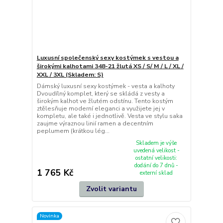
Luxusní společenský sexy kostýmek s vestou a
širokými kalhotami 348-21 žlutá XS / S/ M / L / XL /
XXL / 3XL (Skladem: S)
Dámský luxusní sexy kostýmek - vesta a kalhoty
Dvoudílný komplet, který se skládá z vesty a
širokým kalhot ve žlutém odstínu. Tento kostým
ztělesňuje moderní eleganci a využijete jej v
kompletu, ale také i jednotlivě. Vesta ve stylu saka
zaujme výraznou linií ramen a decentním
peplumem (krátkou lég...
Skladem je výše
uvedená velikost -
ostatní velikosti:
dodání do 7 dnů -
1 765 Kč
externí sklad
Zvolit variantu
Novinka