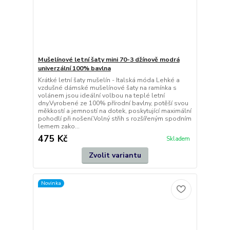
Mušelínové letní šaty mini 70-3 džínově modrá
univerzální 100% bavlna
Krátké letní šaty mušelín - Italská móda Lehké a
vzdušné dámské mušelínové šaty na ramínka s
volánem jsou ideální volbou na teplé letní
dny.Vyrobené ze 100% přírodní bavlny, potěší svou
měkkostí a jemností na dotek, poskytující maximální
pohodlí při nošení.Volný střih s rozšířeným spodním
lemem zako...
475 Kč
Skladem
Zvolit variantu
Novinka