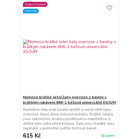
Doporučujeme
Novinka
Numoco krátké letní šaty oversize z bavlny s
krátkým rukávem 666-1 béžová univerzální XS/S/M
Bavlněné šaty mají kulatý výstřih a volný střih typu
oversize, který dává volnost pohybu. Krátké rukávy
jsou zakončeny širokou podhrnutou manžetkou a
délka mini sahá před kolena. Šaty jsou hladké, bez
zapínání, v jednotné světle béžové barvě.
615 Kč
Skladem