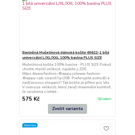
Bavlněná Mušelínová dámská košile 65622-1 bílá
univerzální L/XL/XXL 100% bavlna PLUS SIZE
Mušelínová košile 100% bavlna - PLUS SIZE Pokud
chcete menší velikost, najdete ji ZDE:
https://www.fashion-4happy.cz/www-fashion-
4happy-cz/e-search?q=208- Preferujete pohodlí a
nadčasovou eleganci? Tak košile je přímo pro Vás.
V oversize velikosti, který zaručí maximální komfort.
Je vyrobená z lehké...
575 Kč
Skladem
Zvolit variantu
Novinka