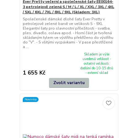
Ever Pretty večerní a společenské šaty EE00164-
3 petrolejově zelená S / M / L / XL / XXL / 3XL / 4XL
/ 5XL / 6XL / 7XL / 8XL / 9XL (Skladem: 3XL)
Společenské dámské dlohé šaty Ever Pretty v
petrolejově zelené barvě ve velikosti S - 9XL
Elegantní šaty pro slavnostní příležitosti - svatba,
ples, divadlo, oslava apod. - Horní část je tvořená
skládaným tylem ve výstřihu překříženo do výstřihu
do "V". - S všitými vycpávkami - V pase přestřižené
a ...
Skladem je výše
uvedená velikost -
ostatní velikosti:
dodání do 10-15 dnů
1 655 Kč
- externí sklad
Zvolit variantu
Novinka