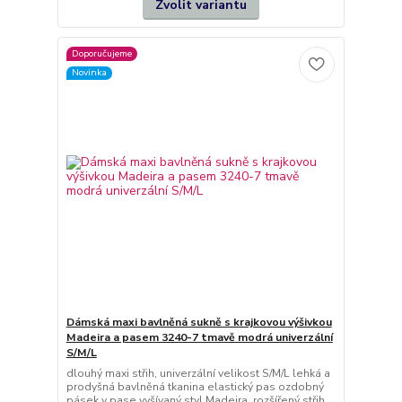
Zvolit variantu
Doporučujeme
Novinka
Dámská maxi bavlněná sukně s krajkovou výšivkou
Madeira a pasem 3240-7 tmavě modrá univerzální
S/M/L
dlouhý maxi střih, univerzální velikost S/M/L lehká a
prodyšná bavlněná tkanina elastický pas ozdobný
pásek v pase vyšívaný styl Madeira rozšířený střih