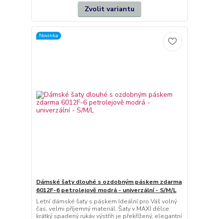
Zvolit variantu
4) Nenašla jsem přesně to, co hledám. Co teď?
Napište nám, co sháníte (ideálně i cenový strop a ilustrační foto) a
do 48 hodin vám zkusíme poslat nabídku.
Novinka
5) Kdo je provozovatel e-shopu?
E-shop provozuje Lenka Fifková (údaje jsou uvedené ve VOP).
Dámské šaty dlouhé s ozdobným páskem zdarma
6012F-6 petrolejově modrá - univerzální - S/M/L
Letní dámské šaty s páskem Ideální pro Váš volný
čas, velmi příjemný materiál. Šaty v MAXI délce
krátký spadený rukáv výstřih je překřížený, elegantní