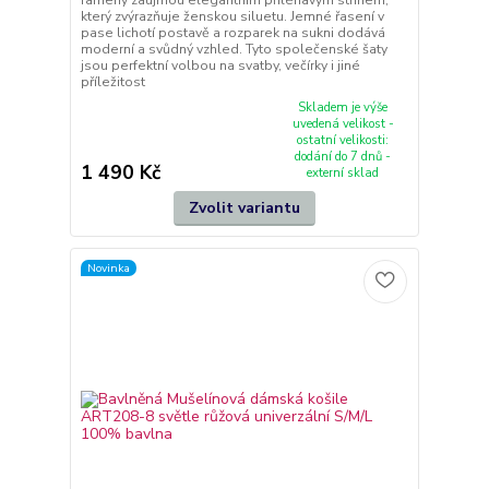
který zvýrazňuje ženskou siluetu. Jemné řasení v
pase lichotí postavě a rozparek na sukni dodává
moderní a svůdný vzhled. Tyto společenské šaty
jsou perfektní volbou na svatby, večírky i jiné
příležitost
Skladem je výše
uvedená velikost -
ostatní velikosti:
dodání do 7 dnů -
1 490 Kč
externí sklad
Zvolit variantu
Novinka