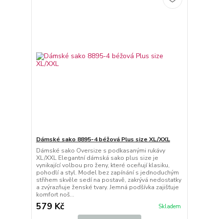
Dámské sako 8895-4 béžová Plus size XL/XXL
Dámské sako Oversize s podkasanými rukávy
XL/XXL Elegantní dámská sako plus size je
vynikající volbou pro ženy, které oceňují klasiku,
pohodlí a styl. Model bez zapínání s jednoduchým
střihem skvěle sedí na postavě, zakrývá nedostatky
a zvýrazňuje ženské tvary. Jemná podšívka zajišťuje
komfort noš...
579 Kč
Skladem