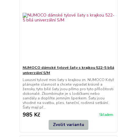
NUMOCO dámské tylové šaty s krajkou 522-5 bílá
univerzální S/M
Luxusní tylové mini šaty s krajkou zn. NUMOCO Když
plánujete slavnost a chcete vypadat krásně a
žensky, tyto bílé šaty jsou přímo pro tyto příložitosti
dokonalé. Zkombinujte je s lodičkami nebo
sandály a doplňte jemným šperkem. Šaty jsou
vhodné na svatbu, ples, taneční, rodinná setkání.
Šaty mají př...
985 Kč
Skladem
Zvolit variantu