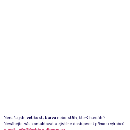
Nenašli jste
velikost, barvu
nebo
střih
, který hledáte?
Neváhejte nás kontaktovat a zjistíme dostupnost přímo u výrobců:
e-mail:
info@fashion-4happy.cz