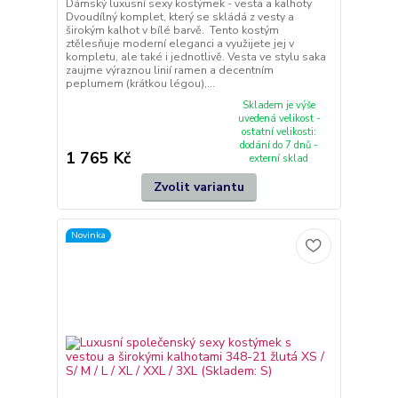
Dámský luxusní sexy kostýmek - vesta a kalhoty
Dvoudílný komplet, který se skládá z vesty a
širokým kalhot v bílé barvě. Tento kostým
ztělesňuje moderní eleganci a využijete jej v
kompletu, ale také i jednotlivě. Vesta ve stylu saka
zaujme výraznou linií ramen a decentním
peplumem (krátkou légou),...
Skladem je výše
uvedená velikost -
ostatní velikosti:
dodání do 7 dnů -
1 765 Kč
externí sklad
Zvolit variantu
Novinka