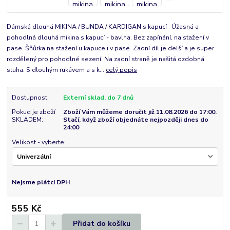
Dámská dlouhá MIKINA / BUNDA / KARDIGAN s kapucí Úžasná a
pohodlná dlouhá mikina s kapucí - bavlna. Bez zapínání, na stažení v
pase. Šňůrka na stažení u kapuce i v pase. Zadní díl je delší a je super
rozdělený pro pohodlné sezení. Na zadní straně je našitá ozdobná
stuha. S dlouhým rukávem a s k...
celý popis
Dostupnost
Externí sklad, do 7 dnů
Pokud je zboží
Zboží Vám můžeme doručit již 11.08.2026 do 17:00.
SKLADEM:
Stačí, když zboží objednáte nejpozději dnes do
24:00
Velikost - vyberte:
Nejsme plátci DPH
555 Kč
Přidat do košíku