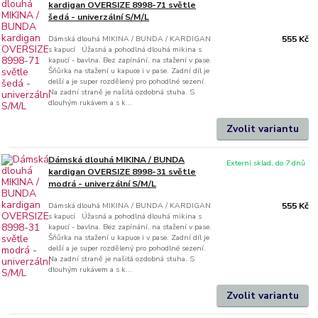
kardigan OVERSIZE 8998-71 světle
šedá - univerzální S/M/L
Dámská dlouhá MIKINA / BUNDA / KARDIGAN
555 Kč
s kapucí Úžasná a pohodlná dlouhá mikina s
kapucí - bavlna. Bez zapínání, na stažení v pase.
Šňůrka na stažení u kapuce i v pase. Zadní díl je
delší a je super rozdělený pro pohodlné sezení.
Na zadní straně je našitá ozdobná stuha. S
dlouhým rukávem a s k...
Zvolit variantu
Dámská dlouhá MIKINA / BUNDA
Externí sklad, do 7 dnů
kardigan OVERSIZE 8998-31 světle
modrá - univerzální S/M/L
Dámská dlouhá MIKINA / BUNDA / KARDIGAN
555 Kč
s kapucí Úžasná a pohodlná dlouhá mikina s
kapucí - bavlna. Bez zapínání, na stažení v pase.
Šňůrka na stažení u kapuce i v pase. Zadní díl je
delší a je super rozdělený pro pohodlné sezení.
Na zadní straně je našitá ozdobná stuha. S
dlouhým rukávem a s k...
Zvolit variantu