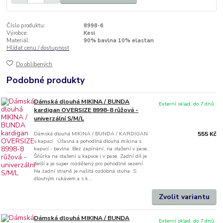
Číslo produktu:
8998-6
Výrobce:
Kesi
Materiál:
90% bavlna 10% elastan
Hlídat cenu / dostupnost
Do oblíbených
Podobné produkty
Dámská dlouhá MIKINA / BUNDA
Externí sklad, do 7 dnů
kardigan OVERSIZE 8998-8 růžová -
univerzální S/M/L
Dámská dlouhá MIKINA / BUNDA / KARDIGAN
555 Kč
s kapucí Úžasná a pohodlná dlouhá mikina s
kapucí - bavlna. Bez zapínání, na stažení v pase.
Šňůrka na stažení u kapuce i v pase. Zadní díl je
delší a je super rozdělený pro pohodlné sezení.
Na zadní straně je našitá ozdobná stuha. S
dlouhým rukávem a s k...
Zvolit variantu
Dámská dlouhá MIKINA / BUNDA
Externí sklad, do 7 dnů