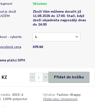
tupnost
Skladem
ud je zboží
Zboží Vám můžeme doručit již
LADEM:
11.08.2026 do 17:00. Stačí, když
zboží objednáte nejpozději dnes
do 24:00
ikost - vyberte:
oručená cena
375 Kč
sme plátci DPH
 Kč
Přidat do košíku
roduktu:
6015-4
Výrobce:
Fashion-4happy
l:
100% polyester
Hlídat cenu / dostupnost