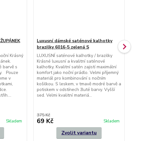
/ ŽUPÁNEK
Luxusní dámské saténové kalhotky
Lu
brazilky 6016-5 zelená S
kr
/ L
oční Krásný
LUXUSNÍ saténové kalhotky / brazilky
pánek.
Krásné luxusní a kvalitní saténové
Sa
é barvě s
kalhotky. Kvalitní satén zajistí maximální
ruk
hy. Pouze
komfort jako noční prádlo. Velmi příjemný
sat
eme v
materiál pro kombinování s nočním
koš
otkami,
košilkou. S leskem, v tmavě modré barvě a
stř
ídce.
potiskem v odstínech žluté barvy. Vyšší
Spl
řih....
sed. Velmi kvalitní materiá...
les
nád
sou
375 Kč
495
69 Kč
1
Skladem
Skladem
Zvolit variantu