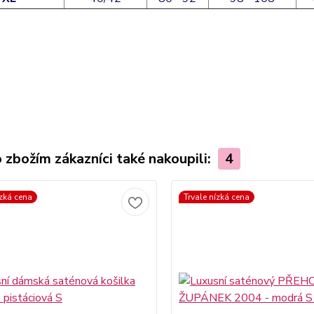
 zbožím zákazníci také nakoupili:
4
ízká cena
Trvale nízká cena