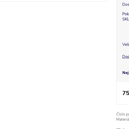
Dos
Pok
SK
Vel
Dop
Nej
75
Číslo p
Materiá