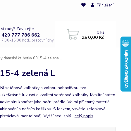
Přihlášení
 si rady? Zavolejte.
0
ks
 +420 777 786 662
za
0,00 Kč
e: 7:30-16:00 hod., pracovní dny
y dámské kalhotky 6015-4 zelená L
15-4 zelená L
Í saténové kalhotky s volnou nohavičkou, tzv.
uzkéKrásné luxusní a kvalitní saténové kalhotky. Kvalitní satén
 maximální komfort jako noční prádlo. Velmi příjemný materiál
mbinování s nočním košilkou. S leskem, vsvětle zelenkavé
pistáciová, mentolová). Vyšší sed, splý...
celý popis