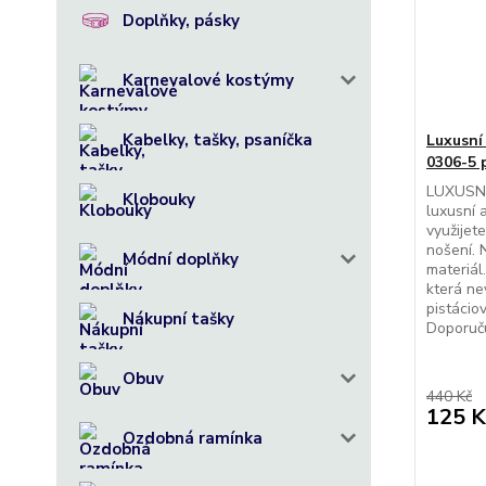
Doplňky, pásky
Karnevalové kostýmy
Kabelky, tašky, psaníčka
Luxusní
0306-5 
LUXUSNÍ
Klobouky
luxusní 
využijete
nošení. 
Módní doplňky
materiál
která ne
pistácio
Nákupní tašky
Doporuču
Obuv
440 Kč
125 K
Ozdobná ramínka