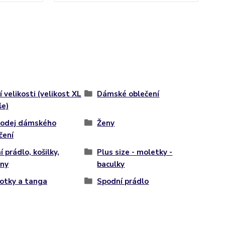
í velikosti (velikost XL
Dámské oblečení
še)
rodej dámského
Ženy
čení
í prádlo, košilky,
Plus size - moletky -
ny
baculky
otky a tanga
Spodní prádlo