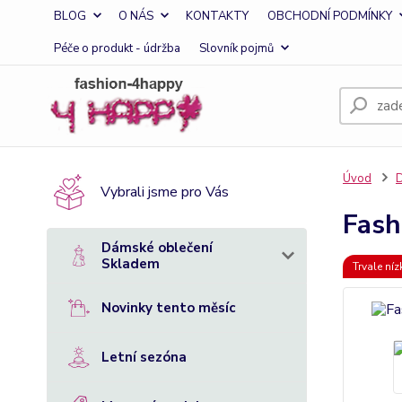
BLOG
O NÁS
KONTAKTY
OBCHODNÍ PODMÍNKY
Péče o produkt - údržba
Slovník pojmů
Úvod
D
Vybrali jsme pro Vás
Fash
Dámské oblečení
Skladem
Trvale ní
Novinky tento měsíc
Letní sezóna