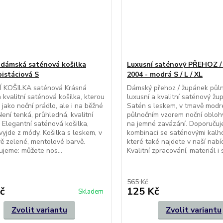
 dámská saténová košilka
Luxusní saténový PŘEHOZ 
pistáciová S
2004 - modrá S / L / XL
 KOŠILKA saténová Krásná
Dámský přehoz / župánek půln
a kvalitní saténová košilka, kterou
luxusní a kvalitní saténový žu
 jako noční prádlo, ale i na běžné
Satén s leskem, v tmavě modr
Není tenká, průhledná, kvalitní
půlnočním vzorem noční oblo
. Elegantní saténová košilka,
na jemné zavázání. Doporučuj
vyjde z módy. Košilka s leskem, v
kombinaci se saténovými kalh
vě zelené, mentolové barvě.
které také najdete v naší nab
jeme: můžete nos...
Kvalitní zpracování, materiál i st
565 Kč
č
125 Kč
Skladem
Zvolit variantu
Zvolit variantu