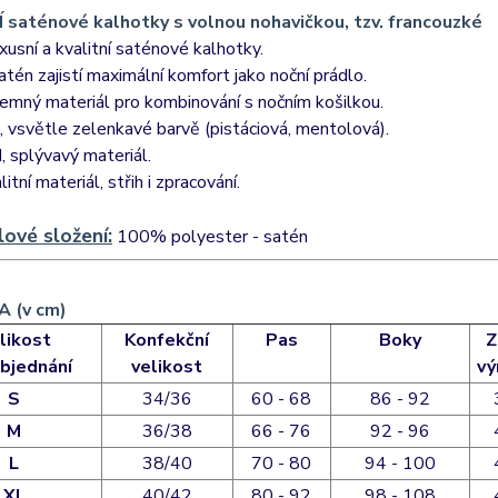
saténové kalhotky s volnou nohavičkou, tzv. francouzké
xusní a kvalitní saténové kalhotky.
satén zajistí maximální komfort jako noční prádlo.
jemný materiál pro kombinování s nočním košilkou.
 vsvětle zelenkavé barvě (pistáciová, mentolová).
, splývavý materiál.
itní materiál, střih i zpracování.
lové složení:
100% polyester - satén
 (v cm)
likost
Konfekční
Pas
Boky
Z
bjednání
velikost
vý
S
34/36
60 - 68
86 - 92
M
36/38
66 - 76
92 - 96
L
38/40
70 - 80
94 - 100
XL
40/42
80 - 92
98 - 108