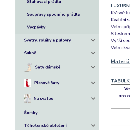
Stahovací prádlo
LUXUSNÍ 
Krásné lu
Soupravy spodního prádla
Kvalitní 
Velmi pří
Vycpávky
S leskem,
Svetry, roláky a pulovry
Vyšší sed
Velmi kval
Sukně
Materiá
Šaty dámské
TABULKA
Plesové šaty
Ve
pro
o
Na svatbu
Šortky
Těhotenské oblečení