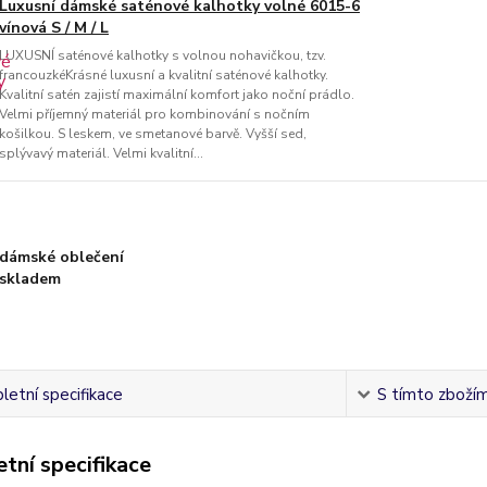
Luxusní dámské saténové kalhotky volné 6015-6
vínová S / M / L
LUXUSNÍ saténové kalhotky s volnou nohavičkou, tzv.
francouzkéKrásné luxusní a kvalitní saténové kalhotky.
Kvalitní satén zajistí maximální komfort jako noční prádlo.
Velmi příjemný materiál pro kombinování s nočním
košilkou. S leskem, ve smetanové barvě. Vyšší sed,
splývavý materiál. Velmi kvalitní...
dámské oblečení
skladem
etní specifikace
S tímto zbožím 
tní specifikace