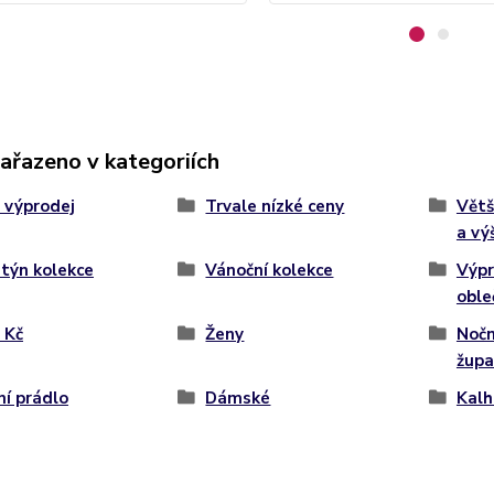
zařazeno v kategoriích
 výprodej
Trvale nízké ceny
Větš
a vý
týn kolekce
Vánoční kolekce
Výp
oble
9 Kč
Ženy
Nočn
župa
í prádlo
Dámské
Kalh