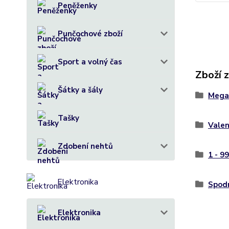
Peněženky
Punčochové zboží
Sport a volný čas
Zboží 
Šátky a šály
Mega
Tašky
Valen
Zdobení nehtů
1 - 9
Elektronika
Spodn
Elektronika