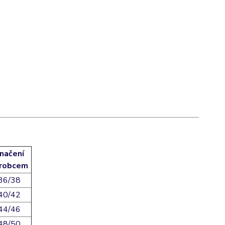
načení
robcem
36/38
40/42
44/46
48/50