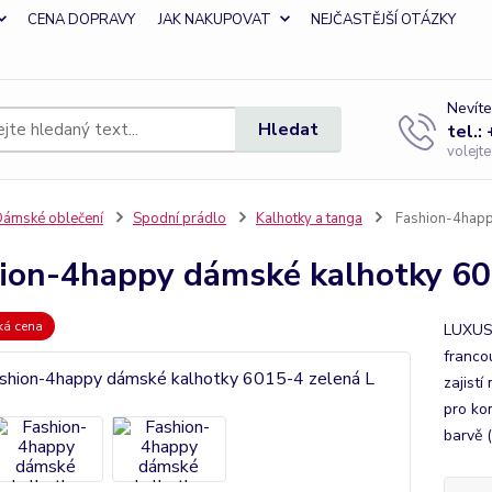
CENA DOPRAVY
JAK NAKUPOVAT
NEJČASTĚJŠÍ OTÁZKY
Nevíte
Hledat
tel.:
volejt
ámské oblečení
Spodní prádlo
Kalhotky a tanga
Fashion-4happ
ion-4happy dámské kalhotky 60
zká cena
LUXUSN
franco
zajistí
pro ko
barvě (