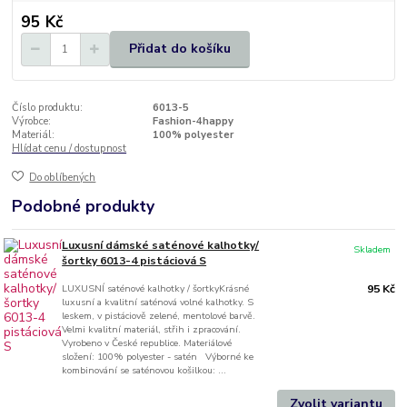
95 Kč
Přidat do košíku
Číslo produktu:
6013-5
Výrobce:
Fashion-4happy
Materiál:
100% polyester
Hlídat cenu / dostupnost
Do oblíbených
Podobné produkty
Luxusní dámské saténové kalhotky/
Skladem
šortky 6013-4 pistáciová S
LUXUSNÍ saténové kalhotky / šortkyKrásné
95 Kč
luxusní a kvalitní saténová volné kalhotky. S
leskem, v pistáciově zelené, mentolové barvě.
Velmi kvalitní materiál, střih i zpracování.
Vyrobeno v České republice. Materiálové
složení: 100% polyester - satén Výborné ke
kombinování se saténovou košilkou: ...
Zvolit variantu