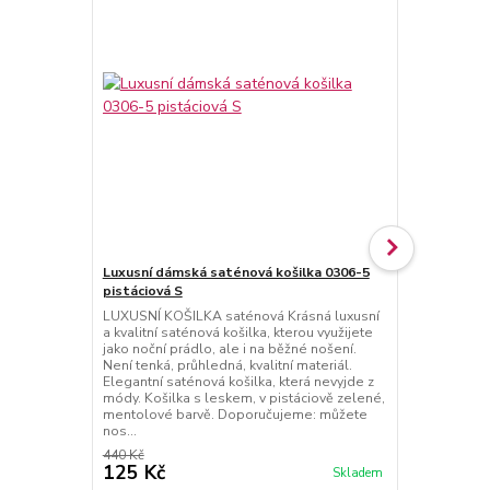
Luxusní dámská saténová košilka 0306-5
Luxusní sat
pistáciová S
- modrá S / L
LUXUSNÍ KOŠILKA saténová Krásná luxusní
Dámský přeh
a kvalitní saténová košilka, kterou využijete
luxusní a kv
jako noční prádlo, ale i na běžné nošení.
leskem, v t
Není tenká, průhledná, kvalitní materiál.
vzorem nočn
Elegantní saténová košilka, která nevyjde z
zavázání. D
módy. Košilka s leskem, v pistáciově zelené,
saténovými k
mentolové barvě. Doporučujeme: můžete
naší nabídce.
nos...
střih....
440 Kč
565 Kč
125 Kč
125 Kč
Skladem