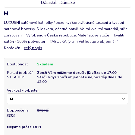
M
LUXUSNÍ saténové kalhotky / boxerky / šortkyKrásné luxusní a kvalitní
saténová boxerky. S leskem, v černé barvě. Velmi kvalitní materiál, střih i
zpracování. Vyrobeno v České republice. Materiálové složení: kvalitní
satén - 100% polyester TABULKA (v cm) Velikostpro objednání
Konfekčn...
celý popis
Dostupnost
Skladem
Pokud je zboží
Zboží Vám můžeme doručit již zítra do 17:00.
SKLADEM:
Stačí, když zboží objednáte nejpozději dnes do
12:00
Velikost - vyberte:
Doporučená
375 Kč
cena
Nejsme plátci DPH