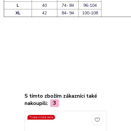
L
40
74- 84
96-104
XL
42
84- 94
100-108
S tímto zbožím zákazníci také
nakoupili:
3
Trvale nízká cena
Trvale nízká c