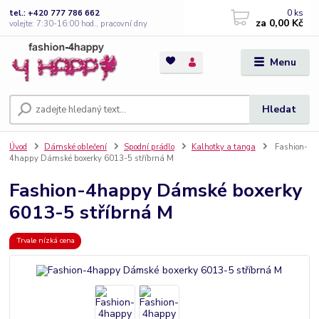
0
ks
tel.: +420 777 786 662
za
0,00 Kč
volejte: 7:30-16:00 hod., pracovní dny
Menu
Hledat
Úvod
Dámské oblečení
Spodní prádlo
Kalhotky a tanga
Fashion-
4happy Dámské boxerky 6013-5 stříbrná M
Fashion-4happy Dámské boxerky
6013-5 stříbrná M
Trvale nízká cena