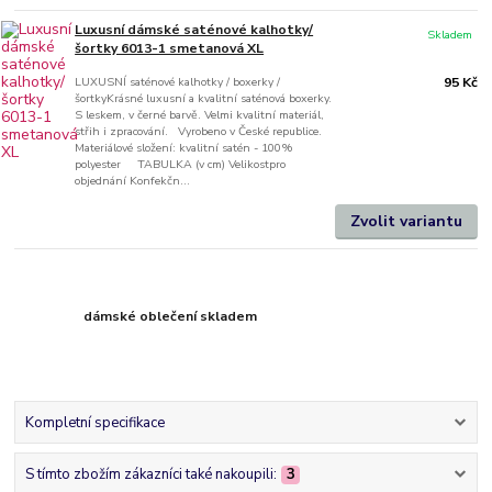
Luxusní dámské saténové kalhotky/
Skladem
šortky 6013-1 smetanová XL
LUXUSNÍ saténové kalhotky / boxerky /
95 Kč
šortkyKrásné luxusní a kvalitní saténová boxerky.
S leskem, v černé barvě. Velmi kvalitní materiál,
střih i zpracování. Vyrobeno v České republice.
Materiálové složení: kvalitní satén - 100%
polyester TABULKA (v cm) Velikostpro
objednání Konfekčn...
Zvolit variantu
dámské oblečení skladem
Kompletní specifikace
S tímto zbožím zákazníci také nakoupili:
3