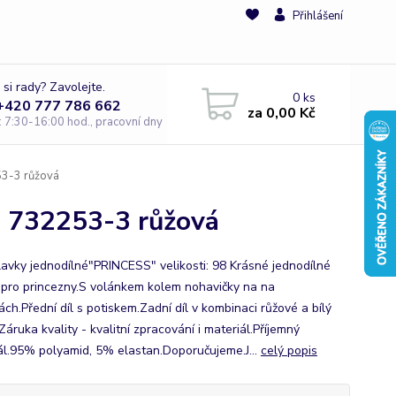
Přihlášení
 si rady? Zavolejte.
0
ks
 +420 777 786 662
za
0,00 Kč
e: 7:30-16:00 hod., pracovní dny
53-3 růžová
é 732253-3 růžová
plavky jednodílné"PRINCESS" velikosti: 98 Krásné jednodílné
 pro princezny.S volánkem kolem nohavičky na na
ch.Přední díl s potiskem.Zadní díl v kombinaci růžové a bílý
Záruka kvality - kvalitní zpracování i materiál.Příjemný
ál.95% polyamid, 5% elastan.Doporučujeme.J...
celý popis