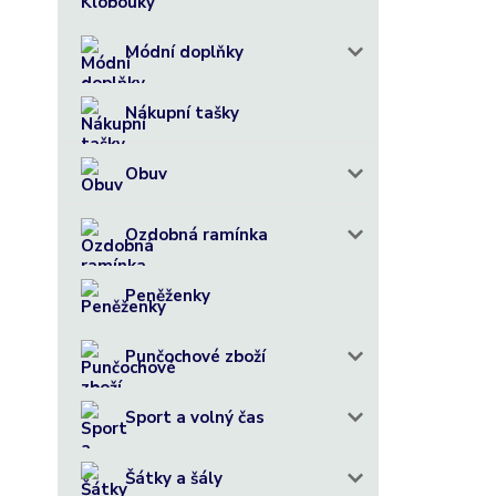
Módní doplňky
Nákupní tašky
Obuv
Ozdobná ramínka
Peněženky
Punčochové zboží
Sport a volný čas
Šátky a šály