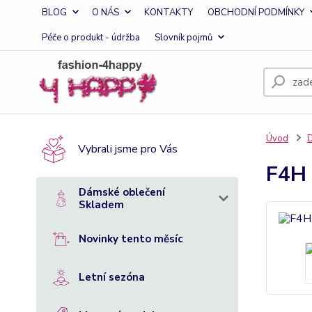
BLOG
O NÁS
KONTAKTY
OBCHODNÍ PODMÍNKY
Péče o produkt - údržba
Slovník pojmů
Úvod
D
Vybrali jsme pro Vás
F4H 
Dámské oblečení
Skladem
Novinky tento měsíc
Letní sezóna