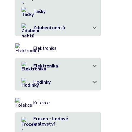
Tašky
Zdobení nehtů
Elektronika
Elektronika
Hodinky
Kolekce
Frozen - Ledové
království