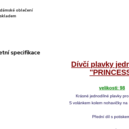
dámské oblečení
skladem
tní specifikace
Dívčí plavky jed
"PRINCES
velikosti: 98
Krásné jednodílné plavky pro
S volánkem kolem nohavičky na 
Přední díl s potiske