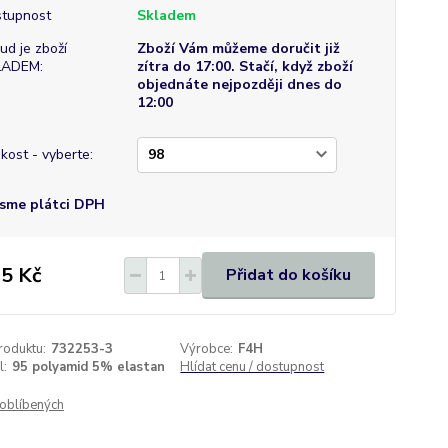
tupnost
Skladem
ud je zboží
Zboží Vám můžeme doručit již
LADEM:
zítra do 17:00. Stačí, když zboží
objednáte nejpozději dnes do
12:00
ikost - vyberte:
sme plátci DPH
5 Kč
Přidat do košíku
roduktu:
732253-3
Výrobce:
F4H
l:
95 polyamid 5% elastan
Hlídat cenu / dostupnost
oblíbených