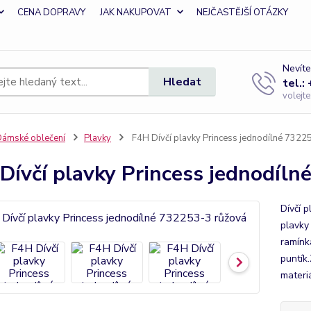
CENA DOPRAVY
JAK NAKUPOVAT
NEJČASTĚJŠÍ OTÁZKY
Nevíte
Hledat
tel.:
volejt
ámské oblečení
Plavky
F4H Dívčí plavky Princess jednodílné 7322
Dívčí plavky Princess jednodíln
Dívčí 
plavky
ramínká
puntík.
materi