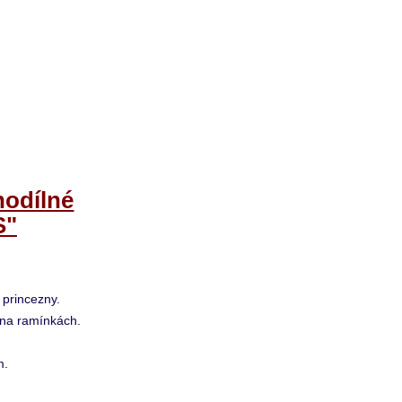
nodílné
S"
 princezny.
na ramínkách.
m.