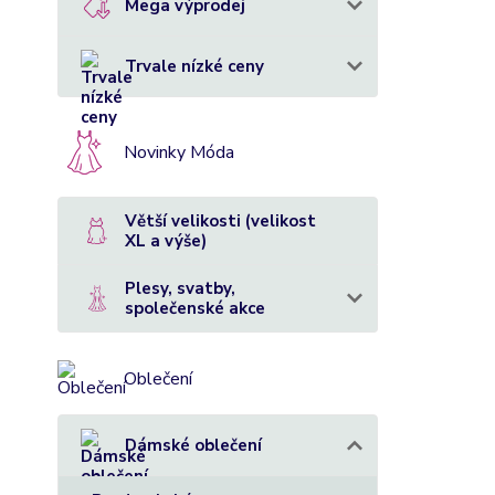
Mega výprodej
Trvale nízké ceny
Novinky Móda
Větší velikosti (velikost
XL a výše)
Plesy, svatby,
společenské akce
Oblečení
Dámské oblečení