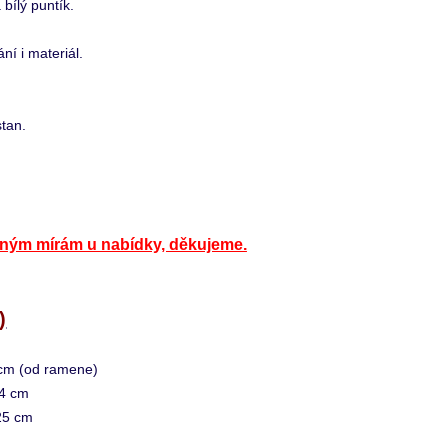
bílý puntík.
ání i materiál.
tan.
eným mírám u nabídky, děkujeme.
)
 cm (od ramene)
24 cm
x25 cm