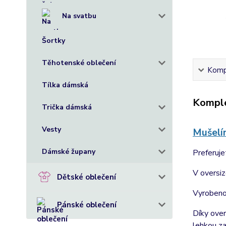
Na svatbu
Šortky
Těhotenské oblečení
Kompl
Tílka dámská
Komple
Trička dámská
Vesty
Mušelí
Dámské župany
Preferuje
V oversiz
Dětské oblečení
Vyrobeno 
Pánské oblečení
Díky over
lehkou z