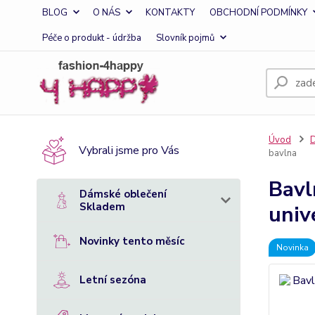
BLOG
O NÁS
KONTAKTY
OBCHODNÍ PODMÍNKY
Péče o produkt - údržba
Slovník pojmů
Úvod
D
Vybrali jsme pro Vás
bavlna
Bavl
Dámské oblečení
Skladem
univ
Novinky tento měsíc
Novinka
Letní sezóna