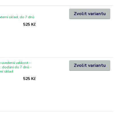
Zvolit variantu
xterní sklad, do 7 dnů
525 Kč
 uvedená velikost -
Zvolit variantu
i: dodání do 7 dnů -
rní sklad
525 Kč