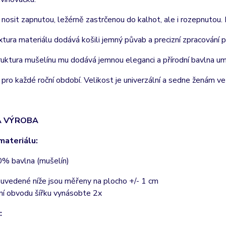
 nosit zapnutou, ležérně zastrčenou do kalhot, ale i rozepnutou. 
tura materiálu dodává košili jemný půvab a precizní zpracování 
uktura mušelínu mu dodává jemnou eleganci a přírodní bavlna u
 pro každé roční období. Velikost je univerzální a sedne ženám v
Á VÝROBA
materiálu:
% bavlna (mušelín)
uvedené níže jsou měřeny na plocho +/- 1 cm
ní obvodu šířku vynásobte 2x
: