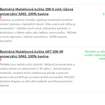
Bavlněná Mušelínová košile 208-6 sytě růžová
univerzální S/M/L 100% bavlna
E
Vzdušný, ​​prodyšný mušelín zajišťuje maximální komfort
nošení zejména v teplejších dnech. Díky oversized střihu je
univerzální – můžete nosit volně, převázaný páskem, v
kombinaci s tílkem nebo jako lehkou zavinovačku. Můžete
ji nosit zapnutou, ležérně zastrčenou. 100% bavlna
(mušelín)
Bavlněná Mušelínová košile ART208-99
Skladem je výše
ostatní velikost
univerzální S/M/L 100% bavlna
exte
Perfektní pro každé roční období. Velikost je univerzální a
sedne ženám ve velikostech S, M nebo L. Jemná textura
materiálu dodává košili nadčasový půvab a precizní
zpracování podtrhuje vysokou kvalitu provedení. Mušelín
dodává eleganci a přírodní materiál umožňuje pokožce
dýchat.