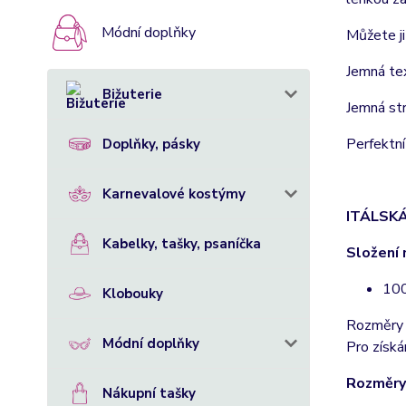
Módní doplňky
Můžete ji
Jemná tex
Bižuterie
Jemná str
Perfektní
Doplňky, pásky
Karnevalové kostýmy
ITÁ
L
S
K
Kabelky, tašky, psaníčka
Složení 
100
Klobouky
Rozměry 
Módní doplňky
Pro získá
Rozměry
Nákupní tašky