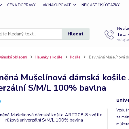
CENA DOPRAVY
JAK NAKUPOVAT
NEJČASTĚJŠÍ OTÁZKY
Nevíte
Hledat
tel.:
volejt
ámské oblečení
Halenky a košile
Košile
Bavlněná Mušelínová dá
něná Mušelínová dámská košile
erzální S/M/L 100% bavlna
univ
Vzdušn
zejména
můžete