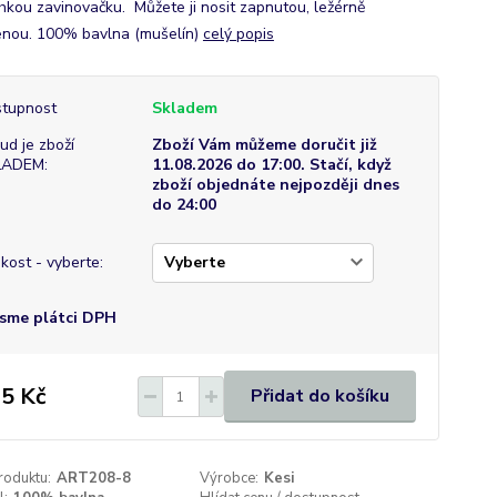
ehkou zavinovačku. Můžete ji nosit zapnutou, ležérně
enou. 100% bavlna (mušelín)
celý popis
tupnost
Skladem
ud je zboží
Zboží Vám můžeme doručit již
LADEM:
11.08.2026 do 17:00. Stačí, když
zboží objednáte nejpozději dnes
do 24:00
ikost - vyberte:
sme plátci DPH
5 Kč
Přidat do košíku
roduktu:
ART208-8
Výrobce:
Kesi