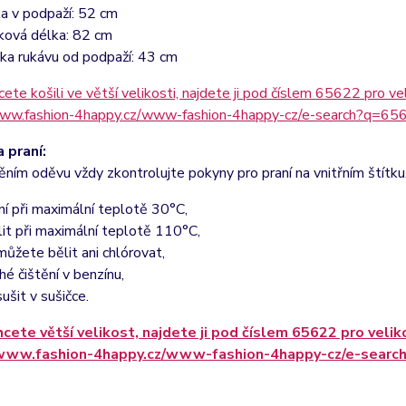
ka v podpaží: 52 cm
ková délka: 82 cm
ka rukávu od podpaží: 43 cm
ete košili ve větší velikosti, najdete ji pod číslem 65622 pro ve
www.fashion-4happy.cz/www-fashion-4happy-cz/e-search?q=65
 praní:
ěním oděvu vždy zkontrolujte pokyny pro praní na vnitřním štítku
ní při maximální teplotě 30°C,
lit při maximální teplotě 110°C,
ůžete bělit ani chlórovat,
hé čištění v benzínu,
ušit v sušičce.
cete větší velikost, najdete ji pod číslem 65622 pro velik
/www.fashion-4happy.cz/www-fashion-4happy-cz/e-searc