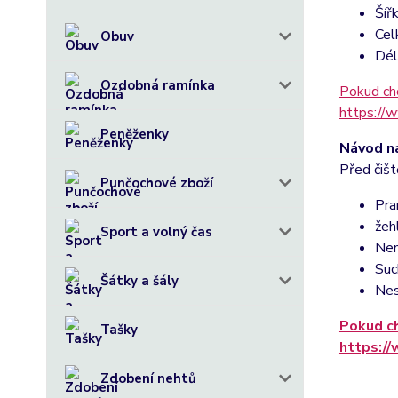
Šíř
Cel
Obuv
Dél
Ozdobná ramínka
Pokud chc
https://
Peněženky
Návod na
Před čišt
Punčochové zboží
Pra
žeh
Sport a volný čas
Nem
Suc
Šátky a šály
Nes
Pokud ch
Tašky
https:/
Zdobení nehtů