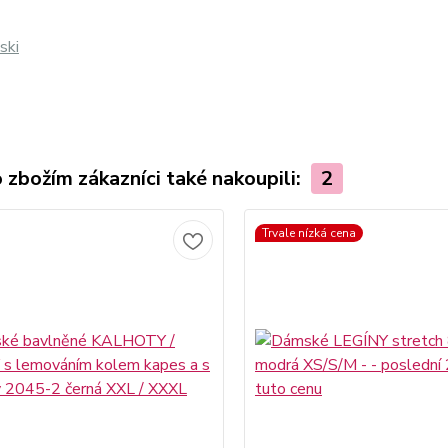
ski
 zbožím zákazníci také nakoupili:
2
Trvale nízká cena