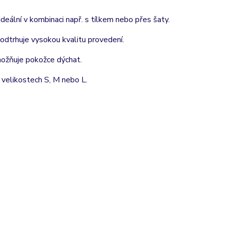
Ideální v kombinaci např. s tílkem nebo přes šaty.
podtrhuje vysokou kvalitu provedení.
možňuje pokožce dýchat.
e velikostech S, M nebo L.