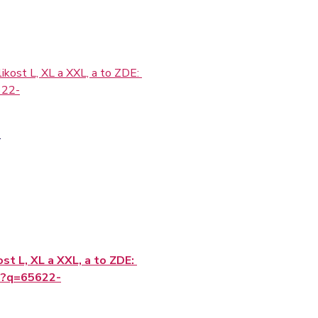
likost L, XL a XXL, a to ZDE:
622-
.
ost L, XL a XXL, a to ZDE:
h?q=65622-