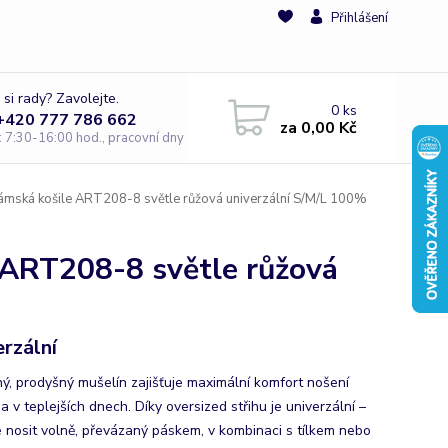
Přihlášení
 si rady? Zavolejte.
0
ks
 +420 777 786 662
za
0,00 Kč
e: 7:30-16:00 hod., pracovní dny
mská košile ART208-8 světle růžová univerzální S/M/L 100%
 ART208-8 světle růžová
erzální
ý, ​​prodyšný mušelín zajišťuje maximální komfort nošení
 v teplejších dnech. Díky oversized střihu je univerzální –
 nosit volně, převázaný páskem, v kombinaci s tílkem nebo