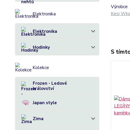
Výrobce
Kesi Wło
Elektronika
Elektronika
Hodinky
S tímto
Kolekce
Frozen - Ledové
království
Japan style
Zima