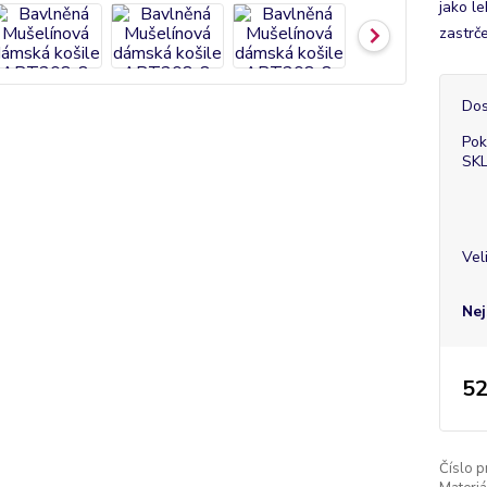
jako l
zastrč
Dos
Pok
SK
Vel
Nej
52
Číslo p