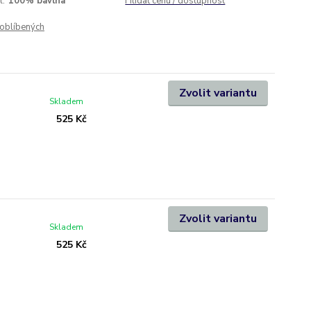
l:
100% bavlna
Hlídat cenu / dostupnost
oblíbených
Zvolit variantu
Skladem
525 Kč
Zvolit variantu
Skladem
525 Kč