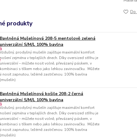
Materiá
Do 
é produkty
Bavlněná Mušelínová 208-5 mentolově zelená
univerzální S/M/L 100% bavlna
Vzdušný, ​​prodyšný mušelín zajišťuje maximální komfort
nošení zejména v teplejších dnech. Díky oversized střihu je
univerzální – můžete nosit volně, převázaný páskem, v
kombinaci s tílkem nebo jako lehkou zavinovačku. Můžete
ji nosit zapnutou, ležérně zastrčenou. 100% bavlna
(mušelín)
Bavlněná Mušelínová košile 208-2 černá
univerzální S/M/L 100% bavlna
Vzdušný, ​​prodyšný mušelín zajišťuje maximální komfort
nošení zejména v teplejších dnech. Díky oversized střihu je
univerzální – můžete nosit volně, převázaný páskem, v
kombinaci s tílkem nebo jako lehkou zavinovačku. Můžete
ji nosit zapnutou, ležérně zastrčenou. 100% bavlna
(mušelín)