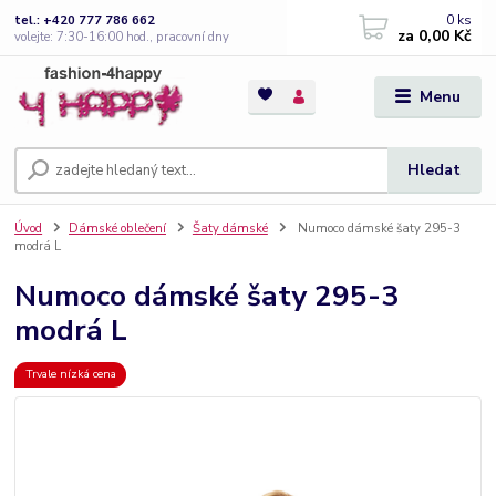
0
ks
tel.: +420 777 786 662
za
0,00 Kč
volejte: 7:30-16:00 hod., pracovní dny
Menu
Hledat
Úvod
Dámské oblečení
Šaty dámské
Numoco dámské šaty 295-3
modrá L
Numoco dámské šaty 295-3
modrá L
Trvale nízká cena