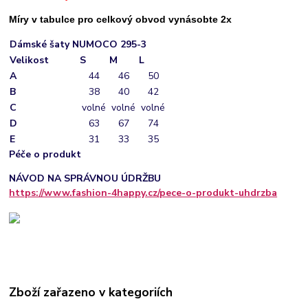
Míry v tabulce pro celkový obvod vynásobte 2x
Dámské šaty NUMOCO 295-3
Velikost
S
M
L
A
44
46
50
B
38
40
42
C
volné
volné
volné
D
63
67
74
E
31
33
35
Péče o produkt
NÁVOD NA SPRÁVNOU ÚDRŽBU
https://www.fashion-4happy.cz/pece-o-produkt-uhdrzba
Zboží zařazeno v kategoriích