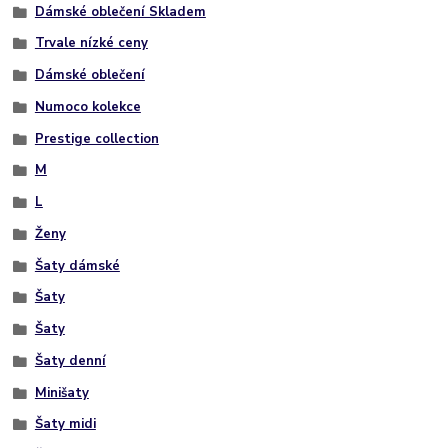
Dámské oblečení Skladem
Trvale nízké ceny
Dámské oblečení
Numoco kolekce
Prestige collection
M
L
Ženy
Šaty dámské
Šaty
Šaty
Šaty denní
Minišaty
Šaty midi