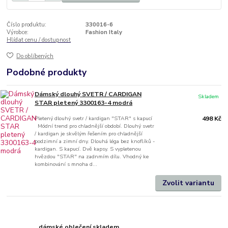
Číslo produktu:
330016-6
Výrobce:
Fashion Italy
Hlídat cenu / dostupnost
Do oblíbených
Podobné produkty
Dámský dlouhý SVETR / CARDIGAN
Skladem
STAR pletený 3300163-4 modrá
Pletený dlouhý svetr / kardigan "STAR" s kapucí
498 Kč
Módní trend pro chladnější období. Dlouhý svetr
/ kardigan je skvělým řešením pro chladnější
podzimní a zimní dny. Dlouhá léga bez knoflíků -
kardigan. S kapucí. Dvě kapsy. S vypletenou
hvězdou "STAR" na zadnmím dílu. Vhodný ke
kombinování s mnoha d...
Zvolit variantu
dámské oblečení skladem