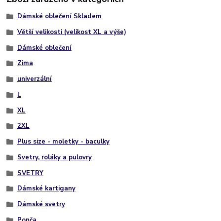
Dámské oblečení Skladem
Větší velikosti (velikost XL a výše)
Dámské oblečení
Zima
univerzální
L
XL
2XL
Plus size - moletky - baculky
Svetry, roláky a pulovry
SVETRY
Dámské kartigany
Dámské svetry
Ponča