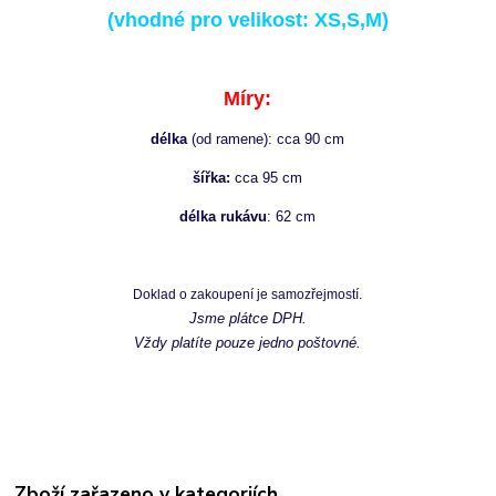
(vhodné pro velikost: XS,S,M)
Míry:
délka
(od ramene): cca 90 cm
šířka:
cca 95 cm
délka rukávu
: 62 cm
Doklad o zakoupení je samozřejmostí.
Jsme plátce DPH.
Vždy platíte pouze jedno poštovné.
Zboží zařazeno v kategoriích