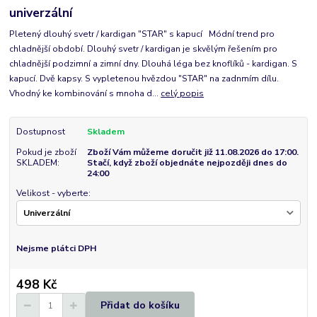
univerzální
Pletený dlouhý svetr / kardigan "STAR" s kapucí Módní trend pro
chladnější období. Dlouhý svetr / kardigan je skvělým řešením pro
chladnější podzimní a zimní dny. Dlouhá léga bez knoflíků - kardigan. S
kapucí. Dvě kapsy. S vypletenou hvězdou "STAR" na zadnmím dílu.
Vhodný ke kombinování s mnoha d...
celý popis
Dostupnost
Skladem
Pokud je zboží
Zboží Vám můžeme doručit již 11.08.2026 do 17:00.
SKLADEM:
Stačí, když zboží objednáte nejpozději dnes do
24:00
Velikost - vyberte:
Nejsme plátci DPH
498 Kč
Přidat do košíku