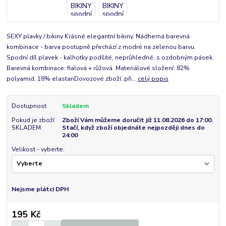
SEXY plavky / bikiny Krásné elegantní bikiny. Nádherná barevná
kombinace - barva postupně přechází z modré na zelenou barvu.
Spodní díl plavek - kalhotky podšité, neprůhledné, s ozdobným pásek.
Barevná kombinace: fialová + růžová Materiálové složení: 82%
polyamid, 18% elastanDovozové zboží, při...
celý popis
Dostupnost
Skladem
Pokud je zboží
Zboží Vám můžeme doručit již 11.08.2026 do 17:00.
SKLADEM:
Stačí, když zboží objednáte nejpozději dnes do
24:00
Velikost - vyberte:
Nejsme plátci DPH
195 Kč