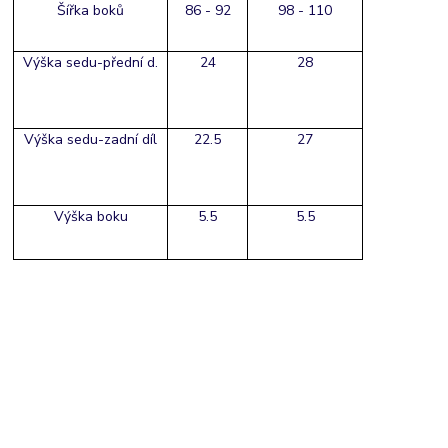
Šířka boků
86 - 92
98 - 110
Výška sedu-přední d.
24
28
Výška sedu-zadní díl
22.5
27
Výška boku
5.5
5.5