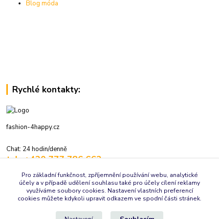
Blog móda
Rychlé kontakty:
fashion-4happy.cz
Chat: 24 hodin/denně
tel.: +420 777 786 662
volejte: 7:30-16:00 hod., pracovní dny
Pro základní funkčnost, zpříjemnění používání webu, analytické
účely a v případě udělení souhlasu také pro účely cílení reklamy
info@fashion-4happy.cz
využíváme soubory cookies. Nastavení vlastních preferencí
cookies můžete kdykoli upravit odkazem ve spodní části stránek.