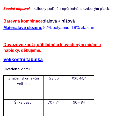
Spodní díl
plavek
- k
alhotky podšité, neprůhledné, s ozdobným pásek.
Barevná kombinace:
fialová + růžová
Materiálové složení:
82% polyamid, 18% elastan
Dovozové zboží, přihlédněte k uvedeným mírám u
nabídky, děkujeme.
Velikostní tabulka
(uvedeno v cm)
Značení /konfekční
S / 36
XXL 44/4
velikost
Šířka pasu
70 - 74
90 - 94