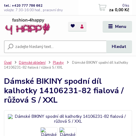
0
ks
tel.: +420 777 786 662
za
0,00 Kč
volejte: 7:30-16:00 hod., pracovní dny
Menu
Hledat
Úvod
Dámské oblečení
Plavky
Dámské BIKINY spodní díl kalhotky
14106231-82 fialová / růžová S / XXL
Dámské BIKINY spodní díl
kalhotky 14106231-82 fialová /
růžová S / XXL