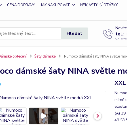
CENA DOPRAVY
JAK NAKUPOVAT
NEJČASTĚJŠÍ OTÁZKY
Nevíte
Hledat
tel.:
volejt
ámské oblečení
Šaty dámské
Numoco dámské šaty NINA světle mo
co dámské šaty NINA světle m
XXL
Numoco
mírně 
elasta
(A) 39
49 53 5