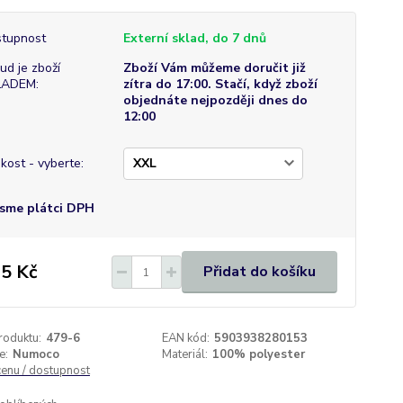
tupnost
Externí sklad, do 7 dnů
ud je zboží
Zboží Vám můžeme doručit již
LADEM:
zítra do 17:00. Stačí, když zboží
objednáte nejpozději dnes do
12:00
ikost - vyberte:
sme plátci DPH
5 Kč
Přidat do košíku
roduktu:
479-6
EAN kód:
5903938280153
e:
Numoco
Materiál:
100% polyester
cenu / dostupnost