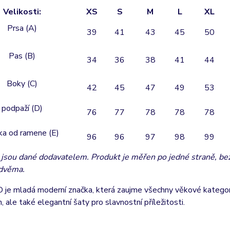
Velikosti:
XS
S
M
L
XL
Prsa (A)
39
41
43
45
50
Pas (B)
34
36
38
41
44
Boky (C)
42
45
47
49
53
 podpaží (D)
76
77
78
78
78
ka od ramene (E)
96
96
97
98
99
jsou dané dodavatelem. Produkt je měřen po jedné straně, bez 
 dvěma.
e mladá moderní značka, která zaujme všechny věkové kategori
, ale také elegantní šaty pro slavnostní příležitosti.