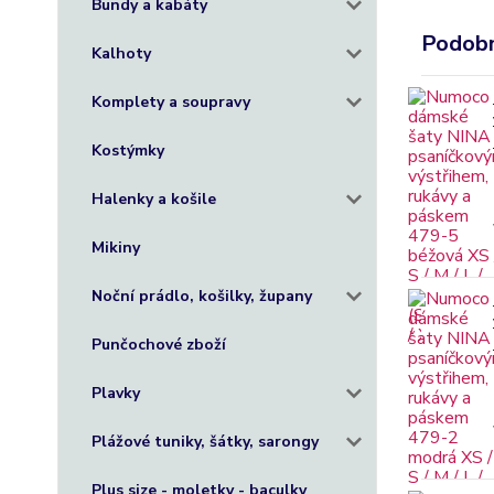
Bundy a kabáty
Podobn
Kalhoty
Komplety a soupravy
Kostýmky
Halenky a košile
Mikiny
Noční prádlo, košilky, župany
Punčochové zboží
Plavky
Plážové tuniky, šátky, sarongy
Plus size - moletky - baculky