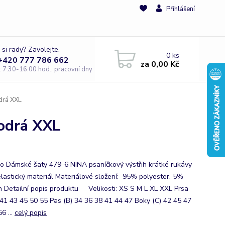
Přihlášení
 si rady? Zavolejte.
0
ks
 +420 777 786 662
za
0,00 Kč
e: 7:30-16:00 hod., pracovní dny
drá XXL
odrá XXL
 Dámské šaty 479-6 NINA psaníčkový výstřih krátké rukávy
elastický materiál Materiálové složení: 95% polyester, 5%
n Detailní popis produktu Velikosti: XS S M L XL XXL Prsa
 41 43 45 50 55 Pas (B) 34 36 38 41 44 47 Boky (C) 42 45 47
6 ...
celý popis