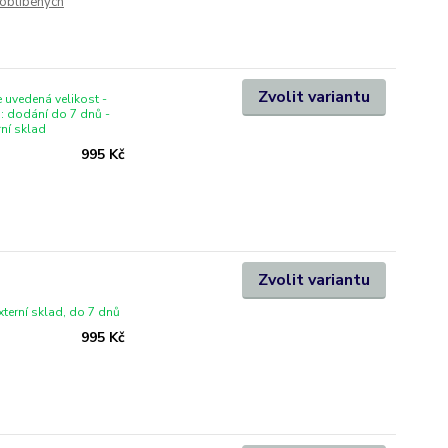
oblíbených
Zvolit variantu
 uvedená velikost -
i: dodání do 7 dnů -
rní sklad
995 Kč
Zvolit variantu
xterní sklad, do 7 dnů
995 Kč