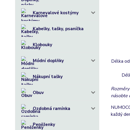
Karnevalové kostýmy
Kabelky, tašky, psaníčka
Klobouky
Módní doplňky
Délka od
Dél
Nákupní tašky
Rozměry 
Obuv
násobte
NUMOCO j
Ozdobná ramínka
každý den
Peněženky