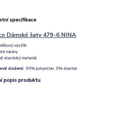
tní specifikace
o Dámské šaty 479-6 NINA
níčkový výstřih
tké rukávy
ně elastický materiál
ové složení:
95% polyester, 5% elastan
ní popis produktu