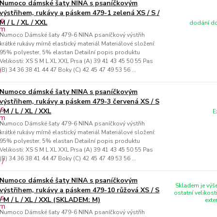
Numoco dámské šaty NINA s psaníčkovým
výstřihem, rukávy a páskem 479-1 zelená XS / S /
M / L / XL / XXL
dodání do
Numoco Dámské šaty 479-6 NINA psaníčkový výstřih
krátké rukávy mírně elastický materiál Materiálové složení:
95% polyester, 5% elastan Detailní popis produktu
Velikosti: XS S M L XL XXL Prsa (A) 39 41 43 45 50 55 Pas
(B) 34 36 38 41 44 47 Boky (C) 42 45 47 49 53 56 ...
Numoco dámské šaty NINA s psaníčkovým
výstřihem, rukávy a páskem 479-3 červená XS / S
/ M / L / XL / XXL
E
Numoco Dámské šaty 479-6 NINA psaníčkový výstřih
krátké rukávy mírně elastický materiál Materiálové složení:
95% polyester, 5% elastan Detailní popis produktu
Velikosti: XS S M L XL XXL Prsa (A) 39 41 43 45 50 55 Pas
(B) 34 36 38 41 44 47 Boky (C) 42 45 47 49 53 56 ...
Numoco dámské šaty NINA s psaníčkovým
Skladem je výše
výstřihem, rukávy a páskem 479-10 růžová XS / S
ostatní velikost
/ M / L / XL / XXL (SKLADEM: M)
exte
Numoco Dámské šaty 479-6 NINA psaníčkový výstřih