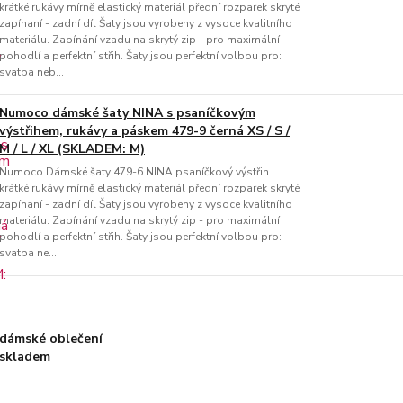
krátké rukávy mírně elastický materiál přední rozparek skryté
zapínaní - zadní díl Šaty jsou vyrobeny z vysoce kvalitního
materiálu. Zapínání vzadu na skrytý zip - pro maximální
pohodlí a perfektní střih. Šaty jsou perfektní volbou pro:
svatba neb...
Numoco dámské šaty NINA s psaníčkovým
výstřihem, rukávy a páskem 479-9 černá XS / S /
M / L / XL (SKLADEM: M)
Numoco Dámské šaty 479-6 NINA psaníčkový výstřih
krátké rukávy mírně elastický materiál přední rozparek skryté
zapínaní - zadní díl Šaty jsou vyrobeny z vysoce kvalitního
materiálu. Zapínání vzadu na skrytý zip - pro maximální
pohodlí a perfektní střih. Šaty jsou perfektní volbou pro:
svatba ne...
dámské oblečení
skladem