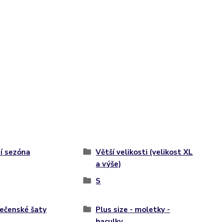
í sezóna
Větší velikosti (velikost XL
a výše)
S
ečenské šaty
Plus size - moletky -
baculky