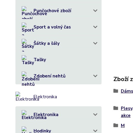
Punčochové zboží
Sport a volný čas
Šátky a šály
Tašky
Zdobení nehtů
Zboží 
Dáms
Elektronika
Plesy
Elektronika
akce
M
Hodinky