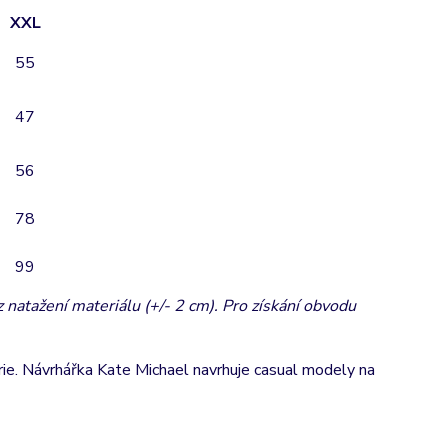
XXL
55
47
56
78
99
natažení materiálu (+/- 2 cm). Pro získání obvodu
e. Návrhářka Kate Michael navrhuje casual modely na