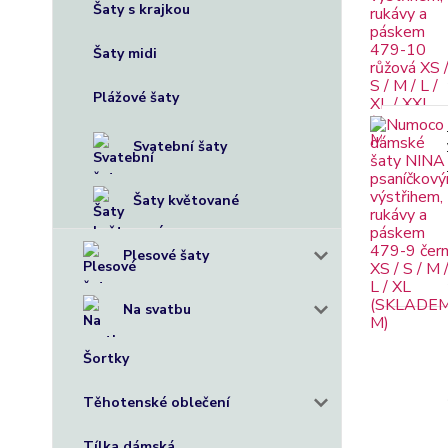
Šaty s krajkou
Šaty midi
Plážové šaty
Svatební šaty
Šaty květované
Plesové šaty
Na svatbu
Šortky
Těhotenské oblečení
Tílka dámská