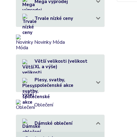
Mega výprodej
Trvale nízké ceny
Novinky Móda
Větší velikosti (velikost
XL a výše)
Plesy, svatby,
společenské akce
Oblečení
Dámské oblečení