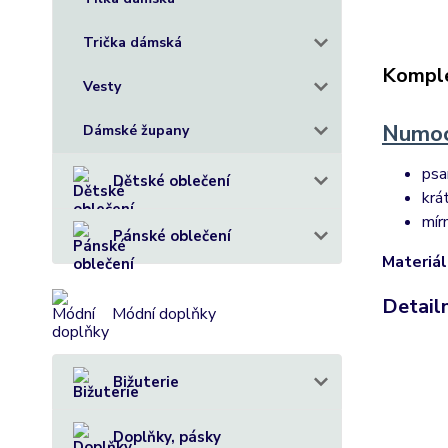
Trička dámská
Komple
Vesty
Numoc
Dámské župany
psa
Dětské oblečení
krá
mír
Pánské oblečení
Materiál
Detail
Módní doplňky
Bižuterie
Doplňky, pásky