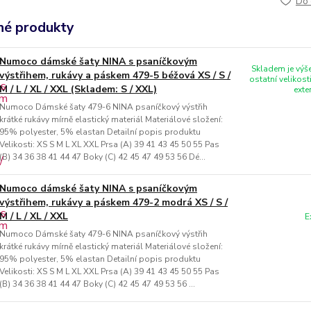
Do 
é produkty
Numoco dámské šaty NINA s psaníčkovým
Skladem je výše
výstřihem, rukávy a páskem 479-5 béžová XS / S /
ostatní velikost
M / L / XL / XXL (Skladem: S / XXL)
exte
Numoco Dámské šaty 479-6 NINA psaníčkový výstřih
krátké rukávy mírně elastický materiál Materiálové složení:
95% polyester, 5% elastan Detailní popis produktu
Velikosti: XS S M L XL XXL Prsa (A) 39 41 43 45 50 55 Pas
(B) 34 36 38 41 44 47 Boky (C) 42 45 47 49 53 56 Dé...
Numoco dámské šaty NINA s psaníčkovým
výstřihem, rukávy a páskem 479-2 modrá XS / S /
M / L / XL / XXL
E
Numoco Dámské šaty 479-6 NINA psaníčkový výstřih
krátké rukávy mírně elastický materiál Materiálové složení:
95% polyester, 5% elastan Detailní popis produktu
Velikosti: XS S M L XL XXL Prsa (A) 39 41 43 45 50 55 Pas
(B) 34 36 38 41 44 47 Boky (C) 42 45 47 49 53 56 ...