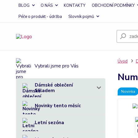
BLOG
O NÁS
KONTAKTY
OBCHODNÍ PODMÍNKY
Péče o produkt - údržba
Slovník pojmů
Úvod
D
Vybrali jsme pro Vás
Numo
Dámské oblečení
Skladem
Novinka
Novinky tento měsíc
Letní sezóna