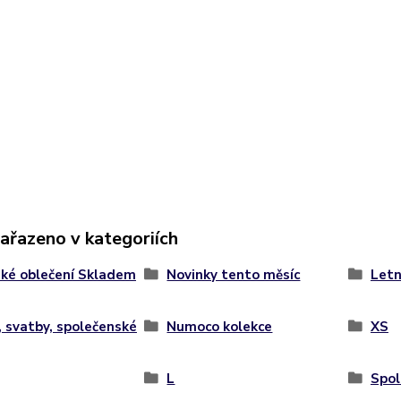
zařazeno v kategoriích
ké oblečení Skladem
Novinky tento měsíc
Letn
, svatby, společenské
Numoco kolekce
XS
L
Spol