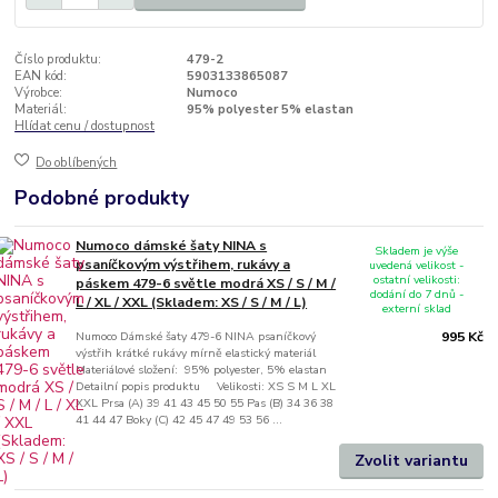
Číslo produktu:
479-2
EAN kód:
5903133865087
Výrobce:
Numoco
Materiál:
95% polyester 5% elastan
Hlídat cenu / dostupnost
Do oblíbených
Podobné produkty
Numoco dámské šaty NINA s
Skladem je výše
psaníčkovým výstřihem, rukávy a
uvedená velikost -
ostatní velikosti:
páskem 479-6 světle modrá XS / S / M /
dodání do 7 dnů -
L / XL / XXL (Skladem: XS / S / M / L)
externí sklad
Numoco Dámské šaty 479-6 NINA psaníčkový
995 Kč
výstřih krátké rukávy mírně elastický materiál
Materiálové složení: 95% polyester, 5% elastan
Detailní popis produktu Velikosti: XS S M L XL
XXL Prsa (A) 39 41 43 45 50 55 Pas (B) 34 36 38
41 44 47 Boky (C) 42 45 47 49 53 56 ...
Zvolit variantu