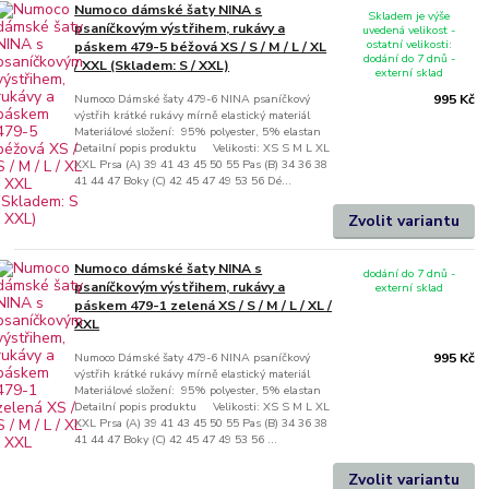
Numoco dámské šaty NINA s
Skladem je výše
psaníčkovým výstřihem, rukávy a
uvedená velikost -
ostatní velikosti:
páskem 479-5 béžová XS / S / M / L / XL
dodání do 7 dnů -
/ XXL (Skladem: S / XXL)
externí sklad
Numoco Dámské šaty 479-6 NINA psaníčkový
995 Kč
výstřih krátké rukávy mírně elastický materiál
Materiálové složení: 95% polyester, 5% elastan
Detailní popis produktu Velikosti: XS S M L XL
XXL Prsa (A) 39 41 43 45 50 55 Pas (B) 34 36 38
41 44 47 Boky (C) 42 45 47 49 53 56 Dé...
Zvolit variantu
Numoco dámské šaty NINA s
dodání do 7 dnů -
psaníčkovým výstřihem, rukávy a
externí sklad
páskem 479-1 zelená XS / S / M / L / XL /
XXL
Numoco Dámské šaty 479-6 NINA psaníčkový
995 Kč
výstřih krátké rukávy mírně elastický materiál
Materiálové složení: 95% polyester, 5% elastan
Detailní popis produktu Velikosti: XS S M L XL
XXL Prsa (A) 39 41 43 45 50 55 Pas (B) 34 36 38
41 44 47 Boky (C) 42 45 47 49 53 56 ...
Zvolit variantu