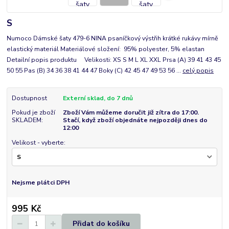
S
Numoco Dámské šaty 479-6 NINA psaníčkový výstřih krátké rukávy mírně
elastický materiál Materiálové složení: 95% polyester, 5% elastan
Detailní popis produktu Velikosti: XS S M L XL XXL Prsa (A) 39 41 43 45
50 55 Pas (B) 34 36 38 41 44 47 Boky (C) 42 45 47 49 53 56 ...
celý popis
Dostupnost
Externí sklad, do 7 dnů
Pokud je zboží
Zboží Vám můžeme doručit již zítra do 17:00.
SKLADEM:
Stačí, když zboží objednáte nejpozději dnes do
12:00
Velikost - vyberte:
Nejsme plátci DPH
995 Kč
Přidat do košíku