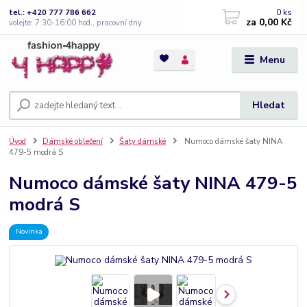
0
ks
tel.: +420 777 786 662
za
0,00 Kč
volejte: 7:30-16:00 hod., pracovní dny
Menu
Hledat
Úvod
Dámské oblečení
Šaty dámské
Numoco dámské šaty NINA
479-5 modrá S
Numoco dámské šaty NINA 479-5
modrá S
Novinka