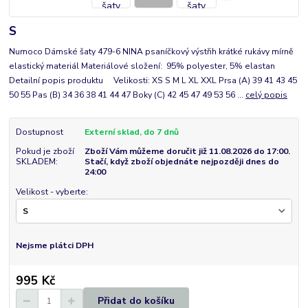
S
Numoco Dámské šaty 479-6 NINA psaníčkový výstřih krátké rukávy mírně
elastický materiál Materiálové složení: 95% polyester, 5% elastan
Detailní popis produktu Velikosti: XS S M L XL XXL Prsa (A) 39 41 43 45
50 55 Pas (B) 34 36 38 41 44 47 Boky (C) 42 45 47 49 53 56 ...
celý popis
Dostupnost
Externí sklad, do 7 dnů
Pokud je zboží
Zboží Vám můžeme doručit již 11.08.2026 do 17:00.
SKLADEM:
Stačí, když zboží objednáte nejpozději dnes do
24:00
Velikost - vyberte:
Nejsme plátci DPH
995 Kč
Přidat do košíku