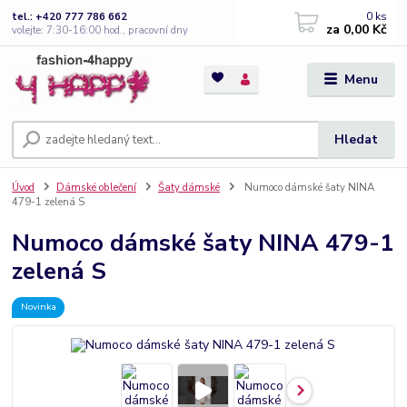
0
ks
tel.: +420 777 786 662
za
0,00 Kč
volejte: 7:30-16:00 hod., pracovní dny
Menu
Hledat
Úvod
Dámské oblečení
Šaty dámské
Numoco dámské šaty NINA
479-1 zelená S
Numoco dámské šaty NINA 479-1
zelená S
Novinka