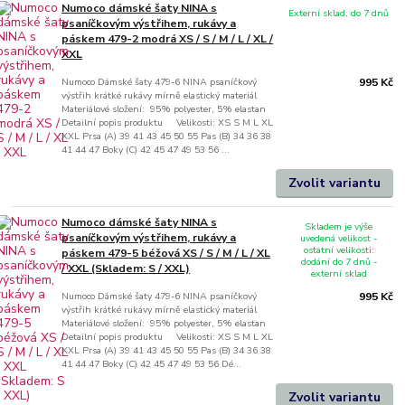
Numoco dámské šaty NINA s
Externí sklad, do 7 dnů
psaníčkovým výstřihem, rukávy a
páskem 479-2 modrá XS / S / M / L / XL /
XXL
Numoco Dámské šaty 479-6 NINA psaníčkový
995 Kč
výstřih krátké rukávy mírně elastický materiál
Materiálové složení: 95% polyester, 5% elastan
Detailní popis produktu Velikosti: XS S M L XL
XXL Prsa (A) 39 41 43 45 50 55 Pas (B) 34 36 38
41 44 47 Boky (C) 42 45 47 49 53 56 ...
Zvolit variantu
Numoco dámské šaty NINA s
Skladem je výše
psaníčkovým výstřihem, rukávy a
uvedená velikost -
ostatní velikosti:
páskem 479-5 béžová XS / S / M / L / XL
dodání do 7 dnů -
/ XXL (Skladem: S / XXL)
externí sklad
Numoco Dámské šaty 479-6 NINA psaníčkový
995 Kč
výstřih krátké rukávy mírně elastický materiál
Materiálové složení: 95% polyester, 5% elastan
Detailní popis produktu Velikosti: XS S M L XL
XXL Prsa (A) 39 41 43 45 50 55 Pas (B) 34 36 38
41 44 47 Boky (C) 42 45 47 49 53 56 Dé...
Zvolit variantu