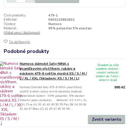
Číslo produktu:
479-1
EAN kód:
5903133882602
Výrobce:
Numoco
Materiál:
95% polyester 5% elastan
Hlídat cenu / dostupnost
Do oblíbených
Podobné produkty
Numoco dámské šaty NINA s
Skladem je výše
psaníčkovým výstřihem, rukávy a
uvedená velikost -
ostatní velikosti:
páskem 479-6 světle modrá XS / S / M /
dodání do 7 dnů -
L / XL / XXL (Skladem: XS / S / M / L)
externí sklad
Numoco Dámské šaty 479-6 NINA psaníčkový
995 Kč
výstřih krátké rukávy mírně elastický materiál
Materiálové složení: 95% polyester, 5% elastan
Detailní popis produktu Velikosti: XS S M L XL
XXL Prsa (A) 39 41 43 45 50 55 Pas (B) 34 36 38
41 44 47 Boky (C) 42 45 47 49 53 56 ...
Zvolit variantu