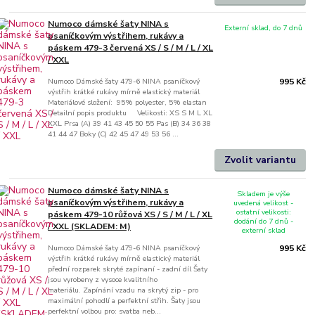
Numoco dámské šaty NINA s
Externí sklad, do 7 dnů
psaníčkovým výstřihem, rukávy a
páskem 479-3 červená XS / S / M / L / XL
/ XXL
Numoco Dámské šaty 479-6 NINA psaníčkový
995 Kč
výstřih krátké rukávy mírně elastický materiál
Materiálové složení: 95% polyester, 5% elastan
Detailní popis produktu Velikosti: XS S M L XL
XXL Prsa (A) 39 41 43 45 50 55 Pas (B) 34 36 38
41 44 47 Boky (C) 42 45 47 49 53 56 ...
Zvolit variantu
Numoco dámské šaty NINA s
Skladem je výše
psaníčkovým výstřihem, rukávy a
uvedená velikost -
ostatní velikosti:
páskem 479-10 růžová XS / S / M / L / XL
dodání do 7 dnů -
/ XXL (SKLADEM: M)
externí sklad
Numoco Dámské šaty 479-6 NINA psaníčkový
995 Kč
výstřih krátké rukávy mírně elastický materiál
přední rozparek skryté zapínaní - zadní díl Šaty
jsou vyrobeny z vysoce kvalitního
materiálu. Zapínání vzadu na skrytý zip - pro
maximální pohodlí a perfektní střih. Šaty jsou
perfektní volbou pro: svatba neb...