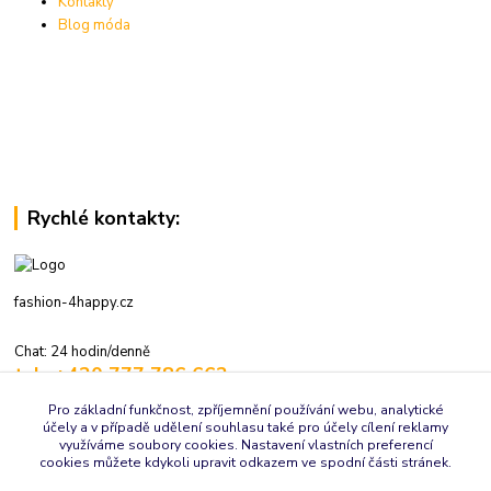
Kontakty
Blog móda
Rychlé kontakty:
fashion-4happy.cz
Chat: 24 hodin/denně
tel.: +420 777 786 662
volejte: 7:30-16:00 hod., pracovní dny
Pro základní funkčnost, zpříjemnění používání webu, analytické
účely a v případě udělení souhlasu také pro účely cílení reklamy
info@fashion-4happy.cz
využíváme soubory cookies. Nastavení vlastních preferencí
cookies můžete kdykoli upravit odkazem ve spodní části stránek.