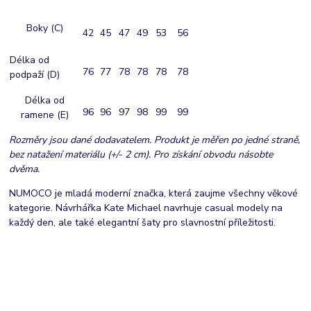
Boky (C)
42
45
47
49
53
56
Délka od
76
77
78
78
78
78
podpaží (D)
Délka od
96
96
97
98
99
99
ramene (E)
Rozměry jsou dané dodavatelem. Produkt je měřen po jedné straně,
bez natažení materiálu (+/- 2 cm). Pro získání obvodu násobte
dvěma.
NUMOCO je mladá moderní značka, která zaujme všechny věkové
kategorie. Návrhářka Kate Michael navrhuje casual modely na
každý den, ale také elegantní šaty pro slavnostní příležitosti.