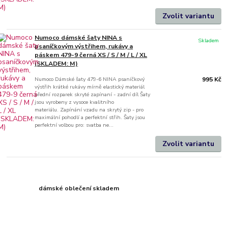
Zvolit variantu
Numoco dámské šaty NINA s
Skladem
psaníčkovým výstřihem, rukávy a
páskem 479-9 černá XS / S / M / L / XL
(SKLADEM: M)
Numoco Dámské šaty 479-6 NINA psaníčkový
995 Kč
výstřih krátké rukávy mírně elastický materiál
přední rozparek skryté zapínaní - zadní díl Šaty
jsou vyrobeny z vysoce kvalitního
materiálu. Zapínání vzadu na skrytý zip - pro
maximální pohodlí a perfektní střih. Šaty jsou
perfektní volbou pro: svatba ne...
Zvolit variantu
dámské oblečení skladem