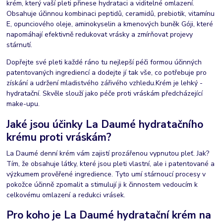
krém, který vaší pleti přinese hydrataci a viditelné omlazení.
Obsahuje účinnou kombinaci peptidů, ceramidů, prebiotik, vitamínu
E, opunciového oleje, aminokyselin a kmenových buněk Góji, které
napomáhají efektivně redukovat vrásky a zmírňovat projevy
stárnutí.
Dopřejte své pleti každé ráno tu nejlepší péči formou účinných
patentovaných ingrediencí a dodejte jí tak vše, co potřebuje pro
získání a udržení mladistvého zářivého vzhledu.
Krém je lehký -
hydratační. Skvěle slouží jako péče proti vráskám předcházející
make-upu.
Jaké jsou účinky La Daumé hydratačního
krému proti vráskám?
La Daumé denní krém vám zajistí prozářenou vypnutou pleť. Jak?
Tím, že obsahuje látky, které jsou pleti vlastní, ale i patentované a
výzkumem prověřené ingredience. Tyto umí stárnoucí procesy v
pokožce účinně zpomalit a stimulují ji k činnostem vedoucím k
celkovému omlazení a redukci vrásek.
Pro koho je La Daumé hydratační krém na