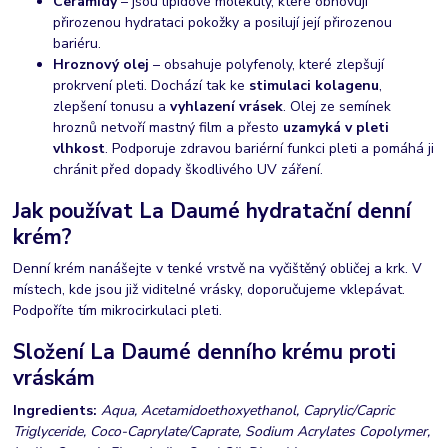
Ceramidy
– jsou lipidové molekuly, které obnovují
přirozenou hydrataci pokožky a posilují její přirozenou
bariéru.
Hroznový olej
– obsahuje polyfenoly, které zlepšují
prokrvení pleti. Dochází tak ke
stimulaci kolagenu
,
zlepšení tonusu a
vyhlazení vrásek
. Olej ze semínek
hroznů netvoří mastný film a přesto
uzamyká v pleti
vlhkost
. Podporuje zdravou bariérní funkci pleti a pomáhá ji
chránit před dopady škodlivého UV záření.
Jak používat La Daumé hydratační denní
krém?
Denní krém nanášejte v tenké vrstvě na vyčištěný obličej a krk. V
místech, kde jsou již viditelné vrásky, doporučujeme vklepávat.
Podpoříte tím mikrocirkulaci pleti.
Složení La Daumé denního krému proti
vráskám
Ingredients:
Aqua, Acetamidoethoxyethanol, Caprylic/Capric
Triglyceride, Coco-Caprylate/Caprate, Sodium Acrylates Copolymer,