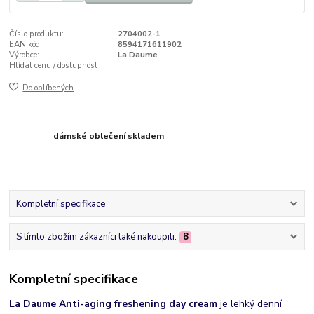
Číslo produktu:
2704002-1
EAN kód:
8594171611902
Výrobce:
La Daume
Hlídat cenu / dostupnost
Do oblíbených
dámské oblečení skladem
Kompletní specifikace
S tímto zbožím zákazníci také nakoupili:
8
Kompletní specifikace
La Daume Anti-aging freshening day cream
je lehký denní