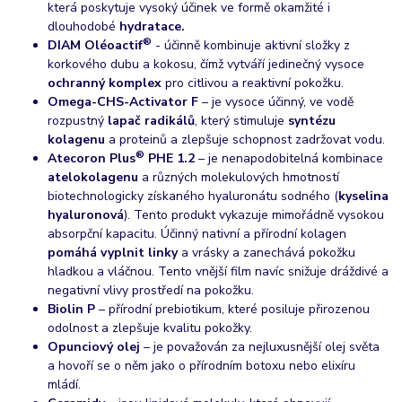
která poskytuje vysoký účinek ve formě okamžité i
dlouhodobé
hydratace.
®
DIAM Oléoactif
- účinně kombinuje aktivní složky z
korkového dubu a kokosu, čímž vytváří jedinečný vysoce
ochranný komplex
pro citlivou a reaktivní pokožku.
Omega-CHS-Activator F
– je vysoce účinný, ve vodě
rozpustný
lapač radikálů
, který stimuluje
syntézu
kolagenu
a proteinů a zlepšuje schopnost zadržovat vodu.
®
Atecoron Plus
PHE 1.2
– je nenapodobitelná kombinace
atelokolagenu
a různých molekulových hmotností
biotechnologicky získaného hyaluronátu sodného (
kyselina
hyaluronová
). Tento produkt vykazuje mimořádně vysokou
absorpční kapacitu. Účinný nativní a přírodní kolagen
pomáhá vyplnit linky
a vrásky a zanechává pokožku
hladkou a vláčnou. Tento vnější film navíc snižuje dráždivé a
negativní vlivy prostředí na pokožku.
Biolin P
– přírodní prebiotikum, které posiluje přirozenou
odolnost a zlepšuje kvalitu pokožky.
Opunciový olej
– je považován za nejluxusnější olej světa
a hovoří se o něm jako o přírodním botoxu nebo elixíru
mládí.