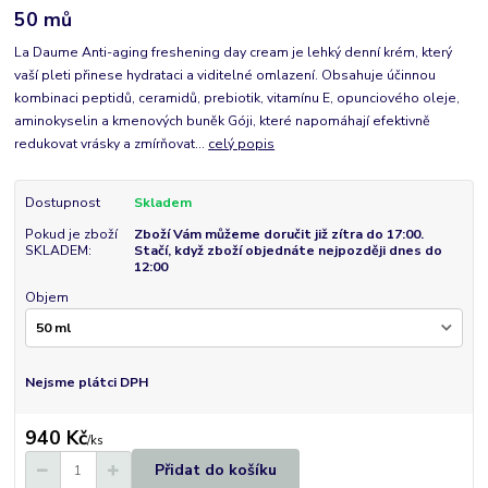
50 mů
La Daume Anti-aging freshening day cream je lehký denní krém, který
vaší pleti přinese hydrataci a viditelné omlazení. Obsahuje účinnou
kombinaci peptidů, ceramidů, prebiotik, vitamínu E, opunciového oleje,
aminokyselin a kmenových buněk Góji, které napomáhají efektivně
redukovat vrásky a zmírňovat...
celý popis
Dostupnost
Skladem
Pokud je zboží
Zboží Vám můžeme doručit již zítra do 17:00.
SKLADEM:
Stačí, když zboží objednáte nejpozději dnes do
12:00
Objem
Nejsme plátci DPH
940 Kč
/
ks
Přidat do košíku