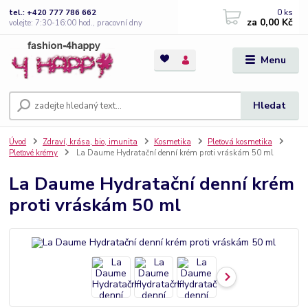
0
ks
tel.: +420 777 786 662
za
0,00 Kč
volejte: 7:30-16:00 hod., pracovní dny
Menu
Hledat
Úvod
Zdraví, krása, bio, imunita
Kosmetika
Pleťová kosmetika
Pleťové krémy
La Daume Hydratační denní krém proti vráskám 50 ml
La Daume Hydratační denní krém
proti vráskám 50 ml