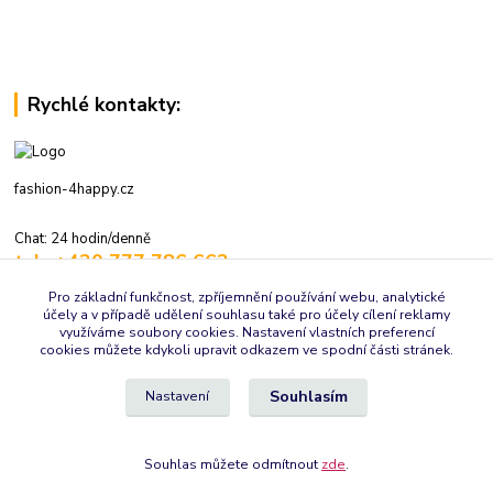
Rychlé kontakty:
fashion-4happy.cz
Chat: 24 hodin/denně
tel.: +420 777 786 662
volejte: 7:30-16:00 hod., pracovní dny
Pro základní funkčnost, zpříjemnění používání webu, analytické
účely a v případě udělení souhlasu také pro účely cílení reklamy
info@fashion-4happy.cz
využíváme soubory cookies. Nastavení vlastních preferencí
cookies můžete kdykoli upravit odkazem ve spodní části stránek.
Souhlasím
Nastavení
Souhlas můžete odmítnout
zde
.
Vytvořeno na
Eshop-rychle.cz