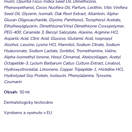
Inulin, Opuntia Ficus-Indica Seed Oil, Dimethicone,
Phenoxyethanol, Cocos Nucifera Oil, Parfum, Lecithin, Vitis Vinifera
Seed Oil, Glycerin, Isomalt, Oak Root Extract, Allantoin, Alpha-
Glucan Oligosaccharide, Glycine, Panthenol, Tocopheryl Acetate,
Ethylhexylglycerin, Dimethicone/Vinyl Dimethicone Crosspolymer,
PEG-400, Ceramide 3, Benzyl Salicylate, Alanine, Arginine HCl,
Aspartic Acid, Citric Acid, Glucose, Glutamic Acid, Isopropyl
Alcohol, Leucine, Lysine HCl, Mannitol, Sodium Citrate, Sodium
Hyaluronate, Sodium Lactate, Sorbitol, Tromethamine, Valine,
Alpha-Isomethyl Ionone, Hexyl Cinnamal, Atelocollagen, Acetyl
Octapetide-3, Lycium Barbarum Callus Culture Extract, Linalool,
Hydroxycitronellal, Limonene, Copper Tripeptide-1, Histidine HCl,
Hydrolyzed Soy Protein, Isoleucin, Phenylalanine, Tyrosine,
Coumarin
Obsah:
50 ml
Dermatologicky testováno
Vyrobeno a vyvinuto v EU