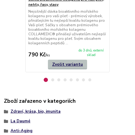
je vysoce hyd
nehty, řasy, vlasy
sérum, které
kyseliny hya
Nejsilnější dávka bioaktivního mořského
vysokomoleku
kolagenu pro vaši pleť - prémiový výrobek,
kmenových bu
přinášejícím tu nejlepší kvalitu kolagenu pro
aging hydra
Vaši pleť. Sáčky s obsahem prémiového
účinné hy...
bioaktivního mořského kolagenu
COLLAMEDIC® přinášejí uživatelům nejlepší
kvalitu kolagenu pro pleť. Svým obsahem
kolagenních peptidů ...
do 3 dnů, externí
790 Kč
790 Kč
sklad
/
ks
/
ks
Zvolit variantu
Zboží zařazeno v kategoriích
Zdraví, krása, bio, imunita
La Daumé
Anti-Aging