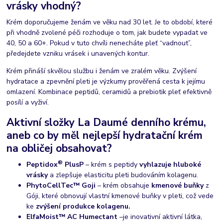
vrásky vhodný?
Krém doporučujeme ženám ve věku nad 30 let. Je to období, které
při vhodně zvolené péči rozhoduje o tom, jak budete vypadat ve
40, 50 a 60+. Pokud v tuto chvíli nenecháte pleť “vadnout”,
předejdete vzniku vrásek i unavených kontur.
Krém přináší skvělou službu i ženám ve zralém věku. Zvýšení
hydratace a zpevnění pleti je výzkumy prověřená cesta k jejímu
omlazení. Kombinace peptidů, ceramidů a prebiotik pleť efektivně
posílí a vyživí.
Aktivní složky La Daumé denního krému,
aneb co by měl nejlepší hydratační krém
na obličej obsahovat?
®
Peptidox
Plus
P
– krém s peptidy
vyhlazuje hluboké
vrásky
a zlepšuje elasticitu pleti budováním kolagenu.
PhytoCellTec™
Goji
– krém obsahuje
kmenové buňky
z
Góji, které obnovují vlastní kmenové buňky v pleti, což vede
ke
zvýšení produkce kolagenu.
ElfaMoist™ AC Humectant
–
je inovativní aktivní látka,