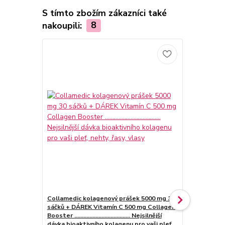
S tímto zbožím zákazníci také
nakoupili:
8
Collamedic kolagenový prášek 5000 mg 30
La Daumé Hy
sáčků + DÁREK Vitamín C 500 mg Collagen
kyselinou h
Booster ..................................... Nejsilnější
La Daumé An
dávka bioaktivního kolagenu pro vaši pleť,