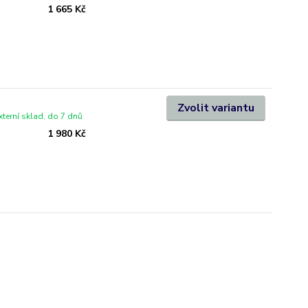
1 665 Kč
Zvolit variantu
xterní sklad, do 7 dnů
1 980 Kč