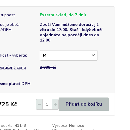
tupnost
Externí sklad, do 7 dnů
ud je zboží
Zboží Vám můžeme doručit již
LADEM:
zítra do 17:00. Stačí, když zboží
objednáte nejpozději dnes do
12:00
ikost - vyberte:
oručená cena
2 090 Kč
sme plátci DPH
725 Kč
Přidat do košíku
roduktu:
411-8
Výrobce:
Numoco