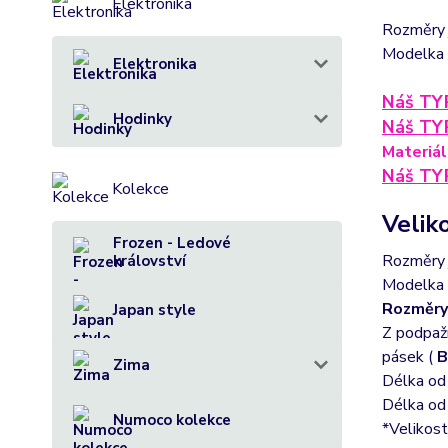
Elektronika
Rozměry j
Modelka 
Elektronika
Náš TY
Hodinky
Náš TY
Materiál
Náš TY
Kolekce
Veliko
Frozen - Ledové
Rozměry j
království
Modelka n
Rozměry
Japan style
Z podpaží
pásek (
B
Zima
Délka od
Délka od
Numoco kolekce
*Velikost