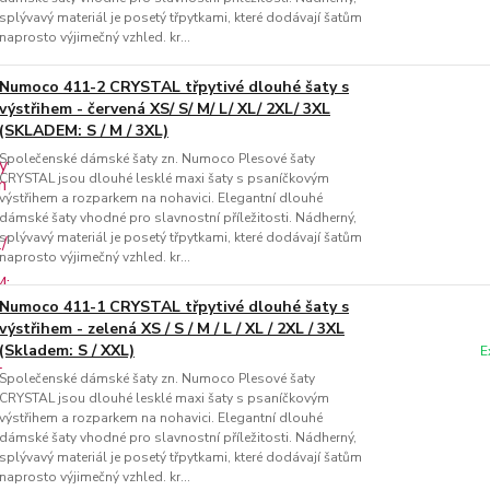
splývavý materiál je posetý třpytkami, které dodávají šatům
naprosto výjimečný vzhled. kr...
Numoco 411-2 CRYSTAL třpytivé dlouhé šaty s
výstřihem - červená XS/ S/ M/ L/ XL/ 2XL/ 3XL
(SKLADEM: S / M / 3XL)
Společenské dámské šaty zn. Numoco Plesové šaty
CRYSTAL jsou dlouhé lesklé maxi šaty s psaníčkovým
výstřihem a rozparkem na nohavici. Elegantní dlouhé
dámské šaty vhodné pro slavnostní příležitosti. Nádherný,
splývavý materiál je posetý třpytkami, které dodávají šatům
naprosto výjimečný vzhled. kr...
Numoco 411-1 CRYSTAL třpytivé dlouhé šaty s
výstřihem - zelená XS / S / M / L / XL / 2XL / 3XL
(Skladem: S / XXL)
E
Společenské dámské šaty zn. Numoco Plesové šaty
CRYSTAL jsou dlouhé lesklé maxi šaty s psaníčkovým
výstřihem a rozparkem na nohavici. Elegantní dlouhé
dámské šaty vhodné pro slavnostní příležitosti. Nádherný,
splývavý materiál je posetý třpytkami, které dodávají šatům
naprosto výjimečný vzhled. kr...