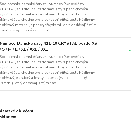
Společenské dámské šaty zn. Numoco Plesové šaty
CRYSTAL jsou dlouhé lesklé maxi šaty s psaníčkovým
výstřihem a rozparkem na nohavici. Elegantní dlouhé
dámské šaty vhodné pro slavnostní příležitosti. Nádherný,
splývavý materiál je posetý třpytkami, které dodávají šatům
naprosto výjimečný vzhled. kr...
Numoco Dámské šaty 411-10 CRYSTAL bordó XS
/ S / M / L / XL / XXL / 3XL
E
Společenské dámské šaty zn. Numoco Plesové šaty
CRYSTAL jsou dlouhé lesklé maxi šaty s psaníčkovým
výstřihem a rozparkem na nohavici. Elegantní dlouhé
dámské šaty vhodné pro slavnostní příležitosti. Nádherný,
splývavý, elastický a lesklý materiál (vzhled: elastický
"satén"), který dodávají šatům nap...
dámské oblečení
skladem