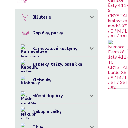
Bižuterie
Doplňky, pásky
Karnevalové kostýmy
Kabelky, tašky, psaníčka
Klobouky
Módní doplňky
Nákupní tašky
Obuv