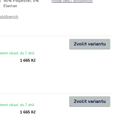
l:
95% Polyester, 5%
Hlídat cenu / dostupnost
Elastan
oblíbených
Zvolit variantu
xterní sklad, do 7 dnů
1 665 Kč
Zvolit variantu
xterní sklad, do 7 dnů
1 665 Kč