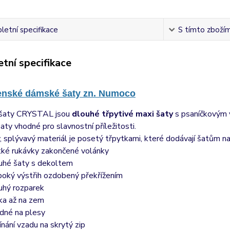
etní specifikace
S tímto zbožím 
tní specifikace
enské dámské šaty zn. Numoco
šaty CRYSTAL jsou
dlouhé třpytivé maxi šaty
s psaníčkovým v
ty vhodné pro slavnostní příležitosti.
 splývavý materiál je posetý třpytkami, které dodávají šatům n
tké rukávky zakončené volánky
uhé šaty s dekoltem
boký výstřih ozdobený překřížením
uhý rozparek
ka až na zem
dné na plesy
ínání vzadu na skrytý zip