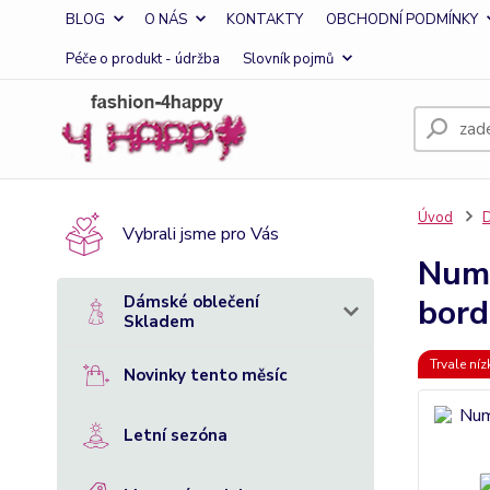
BLOG
O NÁS
KONTAKTY
OBCHODNÍ PODMÍNKY
Péče o produkt - údržba
Slovník pojmů
Úvod
D
Vybrali jsme pro Vás
Numo
Dámské oblečení
bor
Skladem
Trvale ní
Novinky tento měsíc
Letní sezóna