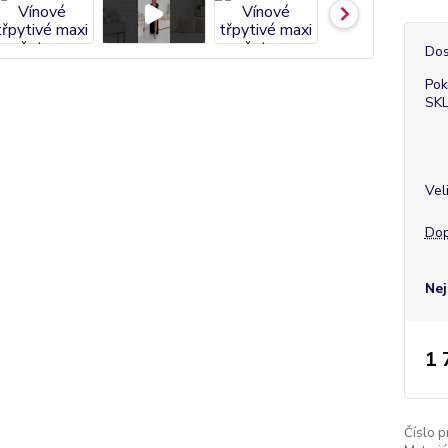
Dos
Pok
SK
Vel
Dop
Nej
1 
Číslo p