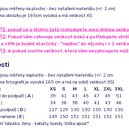
sou měřeny na plocho - bez natažení materiálu (+/- 2 cm)
na obrázku je 165cm vysoká a má velikost XS.
P1
: pokud se u těchto šatů rozhodujete mezi dvěma velikos
P2
: Pokud Vám vyhovuje velikost boků a potřebujete větší 
 a střih je hodně elastický - "vejdou" do něj míry i + 2 vel
P3
: A pokud zvolíte velikost, která Vám nevyhovujete může
sti
sou měřeny naplocho - bez natažení materiálu (+/- 2 cm
a fotografii je vysoká 165 cm a má na sobě velikost XS).
:
XS
S
M
L
XL
2XL
3XL
 do podpaží (
A
)
39
41
43
45
47
49
51
)
34
36
38
40
41
43
46
 podpaží (
D
)
127
129
130
130
130
130
130
 ramene (
E
)
149
150
151
151
151
151
151
ní tabulka: ženy - kabáty, bundy, trička apod.*