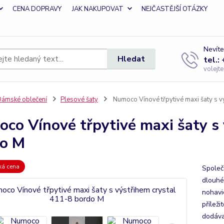
CENA DOPRAVY
JAK NAKUPOVAT
NEJČASTĚJŠÍ OTÁZKY
Nevíte
Hledat
tel.:
volejt
ámské oblečení
Plesové šaty
Numoco Vínové třpytivé maxi šaty s v
co Vínové třpytivé maxi šaty s 
do M
zká cena
Společ
dlouhé
nohavi
příleži
dodáva