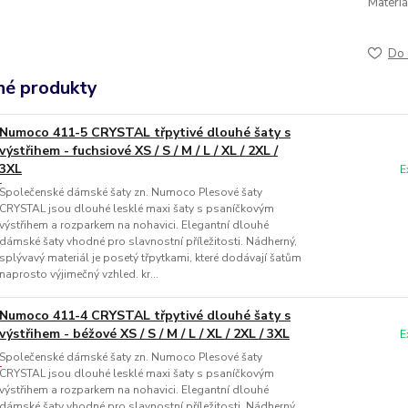
Materiá
Do 
é produkty
Numoco 411-5 CRYSTAL třpytivé dlouhé šaty s
výstřihem - fuchsiové XS / S / M / L / XL / 2XL /
3XL
E
Společenské dámské šaty zn. Numoco Plesové šaty
CRYSTAL jsou dlouhé lesklé maxi šaty s psaníčkovým
výstřihem a rozparkem na nohavici. Elegantní dlouhé
dámské šaty vhodné pro slavnostní příležitosti. Nádherný,
splývavý materiál je posetý třpytkami, které dodávají šatům
naprosto výjimečný vzhled. kr...
Numoco 411-4 CRYSTAL třpytivé dlouhé šaty s
výstřihem - béžové XS / S / M / L / XL / 2XL / 3XL
E
Společenské dámské šaty zn. Numoco Plesové šaty
CRYSTAL jsou dlouhé lesklé maxi šaty s psaníčkovým
výstřihem a rozparkem na nohavici. Elegantní dlouhé
dámské šaty vhodné pro slavnostní příležitosti. Nádherný,