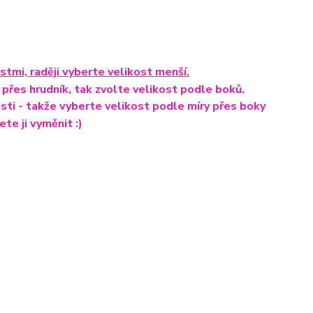
tmi, raději vyberte velikost menší.
přes hrudník, tak zvolte velikost podle boků.
ikosti - takže vyberte velikost podle míry přes boky
te ji vyměnit :)