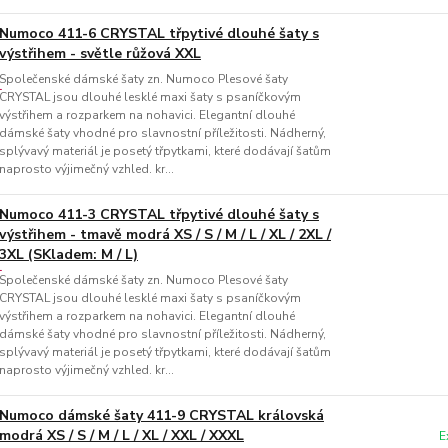
Numoco 411-6 CRYSTAL třpytivé dlouhé šaty s
výstřihem - světle růžová XXL
Společenské dámské šaty zn. Numoco Plesové šaty
CRYSTAL jsou dlouhé lesklé maxi šaty s psaníčkovým
výstřihem a rozparkem na nohavici. Elegantní dlouhé
dámské šaty vhodné pro slavnostní příležitosti. Nádherný,
splývavý materiál je posetý třpytkami, které dodávají šatům
naprosto výjimečný vzhled. kr...
Numoco 411-3 CRYSTAL třpytivé dlouhé šaty s
výstřihem - tmavě modrá XS / S / M / L / XL / 2XL /
3XL (SKladem: M / L)
Společenské dámské šaty zn. Numoco Plesové šaty
CRYSTAL jsou dlouhé lesklé maxi šaty s psaníčkovým
výstřihem a rozparkem na nohavici. Elegantní dlouhé
dámské šaty vhodné pro slavnostní příležitosti. Nádherný,
splývavý materiál je posetý třpytkami, které dodávají šatům
naprosto výjimečný vzhled. kr...
Numoco dámské šaty 411-9 CRYSTAL královská
modrá XS / S / M / L / XL / XXL / XXXL
E