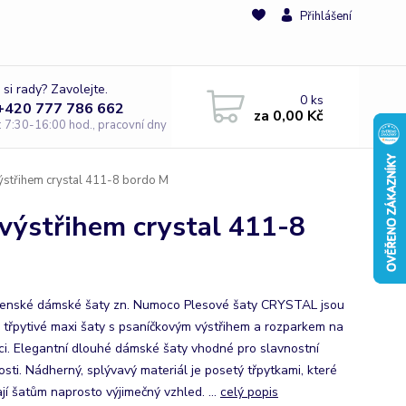
Přihlášení
 si rady? Zavolejte.
0
ks
 +420 777 786 662
za
0,00 Kč
e: 7:30-16:00 hod., pracovní dny
ýstřihem crystal 411-8 bordo M
výstřihem crystal 411-8
enské dámské šaty zn. Numoco Plesové šaty CRYSTAL jsou
 třpytivé maxi šaty s psaníčkovým výstřihem a rozparkem na
ci. Elegantní dlouhé dámské šaty vhodné pro slavnostní
tosti. Nádherný, splývavý materiál je posetý třpytkami, které
jí šatům naprosto výjimečný vzhled. ...
celý popis