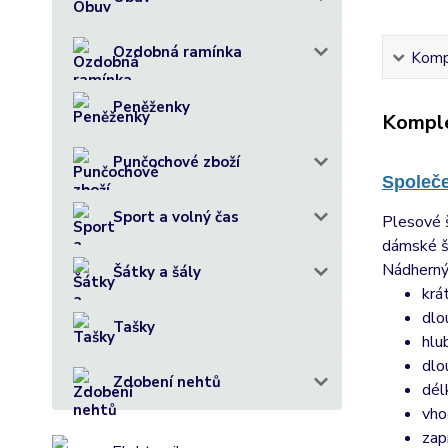
Ozdobná ramínka
Kompl
Peněženky
Komple
Punčochové zboží
Společ
Sport a volný čas
Plesové 
dámské ša
Nádherný,
Šátky a šály
krá
dlo
Tašky
hlu
dlo
Zdobení nehtů
dél
vho
zap