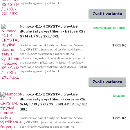
naprosto výjimečný vzhled. kr...
Zvolit variantu
Numoco 411-4 CRYSTAL třpytivé
Externí sklad, do 7 dnů
dlouhé šaty s výstřihem - béžové XS /
S / M / L / XL / 2XL / 3XL
Společenské dámské šaty zn. Numoco Plesové
1 665 Kč
šaty CRYSTAL jsou dlouhé lesklé maxi šaty s
psaníčkovým výstřihem a rozparkem na
nohavici. Elegantní dlouhé dámské šaty vhodné
pro slavnostní příležitosti. Nádherný, splývavý
materiál je posetý třpytkami, které dodávají šatům
naprosto výjimečný vzhled. kr...
Zvolit variantu
Numoco 411-2 CRYSTAL třpytivé
Skladem
dlouhé šaty s výstřihem - červená XS/
S/ M/ L/ XL/ 2XL/ 3XL (SKLADEM: S / M /
3XL)
Společenské dámské šaty zn. Numoco Plesové
1 665 Kč
šaty CRYSTAL jsou dlouhé lesklé maxi šaty s
psaníčkovým výstřihem a rozparkem na