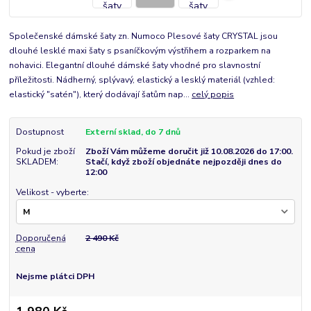
Společenské dámské šaty zn. Numoco Plesové šaty CRYSTAL jsou
dlouhé lesklé maxi šaty s psaníčkovým výstřihem a rozparkem na
nohavici. Elegantní dlouhé dámské šaty vhodné pro slavnostní
příležitosti. Nádherný, splývavý, elastický a lesklý materiál (vzhled:
elastický "satén"), který dodávají šatům nap...
celý popis
Dostupnost
Externí sklad, do 7 dnů
Pokud je zboží
Zboží Vám můžeme doručit již 10.08.2026 do 17:00.
SKLADEM:
Stačí, když zboží objednáte nejpozději dnes do
12:00
Velikost - vyberte:
Doporučená
2 490 Kč
cena
Nejsme plátci DPH