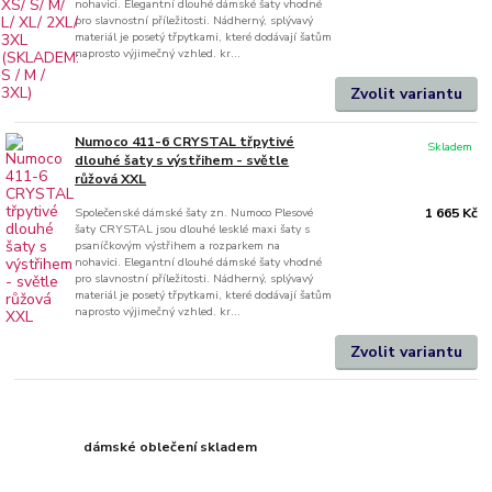
nohavici. Elegantní dlouhé dámské šaty vhodné
pro slavnostní příležitosti. Nádherný, splývavý
materiál je posetý třpytkami, které dodávají šatům
naprosto výjimečný vzhled. kr...
Zvolit variantu
Numoco 411-6 CRYSTAL třpytivé
Skladem
dlouhé šaty s výstřihem - světle
růžová XXL
Společenské dámské šaty zn. Numoco Plesové
1 665 Kč
šaty CRYSTAL jsou dlouhé lesklé maxi šaty s
psaníčkovým výstřihem a rozparkem na
nohavici. Elegantní dlouhé dámské šaty vhodné
pro slavnostní příležitosti. Nádherný, splývavý
materiál je posetý třpytkami, které dodávají šatům
naprosto výjimečný vzhled. kr...
Zvolit variantu
dámské oblečení skladem