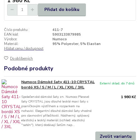
1 980 Kč
Přidat do košíku
Číslo produktu:
411-7
EAN kód:
5903133879985
Výrobce:
Numoco
Materiál:
95% Polyester, 5% Elastan
Hlídat cenu / dostupnost
Do oblíbených
Podobné produkty
Numoco Dámské šaty 411-10 CRYSTAL
Externí sklad, do 7 dnů
bordó XS / S / M / L / XL / XXL / 3XL
Společenské dámské šaty zn. Numoco Plesové
1 980 Kč
šaty CRYSTAL jsou dlouhé lesklé maxi šaty s
psaníčkovým výstřihem a rozparkem na
nohavici. Elegantní dlouhé dámské šaty vhodné
pro slavnostní příležitosti. Nádherný, splývavý,
elastický a lesklý materiál (vzhled: elastický
"satén"), který dodávají šatům nap...
Zvolit variantu