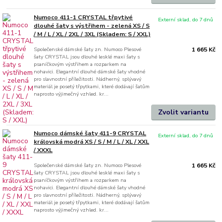
Numoco 411-1 CRYSTAL třpytivé
Externí sklad, do 7 dnů
dlouhé šaty s výstřihem - zelená XS / S
/ M / L / XL / 2XL / 3XL (Skladem: S / XXL)
Společenské dámské šaty zn. Numoco Plesové
1 665 Kč
šaty CRYSTAL jsou dlouhé lesklé maxi šaty s
psaníčkovým výstřihem a rozparkem na
nohavici. Elegantní dlouhé dámské šaty vhodné
pro slavnostní příležitosti. Nádherný, splývavý
materiál je posetý třpytkami, které dodávají šatům
naprosto výjimečný vzhled. kr...
Zvolit variantu
Numoco dámské šaty 411-9 CRYSTAL
Externí sklad, do 7 dnů
královská modrá XS / S / M / L / XL / XXL
/ XXXL
Společenské dámské šaty zn. Numoco Plesové
1 665 Kč
šaty CRYSTAL jsou dlouhé lesklé maxi šaty s
psaníčkovým výstřihem a rozparkem na
nohavici. Elegantní dlouhé dámské šaty vhodné
pro slavnostní příležitosti. Nádherný, splývavý
materiál je posetý třpytkami, které dodávají šatům
naprosto výjimečný vzhled. kr...