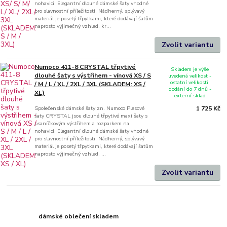
nohavici. Elegantní dlouhé dámské šaty vhodné
pro slavnostní příležitosti. Nádherný, splývavý
materiál je posetý třpytkami, které dodávají šatům
naprosto výjimečný vzhled. kr...
Zvolit variantu
Numoco 411-8 CRYSTAL třpytivé
Skladem je výše
dlouhé šaty s výstřihem - vínová XS / S
uvedená velikost -
ostatní velikosti:
/ M / L / XL / 2XL / 3XL (SKLADEM: XS /
dodání do 7 dnů -
XL)
externí sklad
Společenské dámské šaty zn. Numoco Plesové
1 725 Kč
šaty CRYSTAL jsou dlouhé třpytivé maxi šaty s
psaníčkovým výstřihem a rozparkem na
nohavici. Elegantní dlouhé dámské šaty vhodné
pro slavnostní příležitosti. Nádherný, splývavý
materiál je posetý třpytkami, které dodávají šatům
naprosto výjimečný vzhled. ...
Zvolit variantu
dámské oblečení skladem