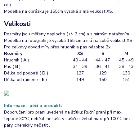
cm)
Modelka na obrázku je 165cm vysoká a má velikost XS.
Velikosti
Rozměry jsou měřeny naplocho (+/- 2 cm) a s mírným natažením
Modelka na fotografii je vysoká 165 cm a má na sobě velikost XS
Pro celkový obvod míry přes hrudník a pas násobte 2x
Rozměry:
XS
S
M
Hrudník (
A
)
40 - 44
44 - 47
45 - 49
Pas (
B
)
34 - 39
36 - 41
38 - 43
Délka od podpaží (
D
)
127
129
130
Délka od ramene (
E
)
149
150
151
Informace - péči o produkt:
Doporučení pro praní uvedená na štítku: Ruční praní při max.
teplotě 30°C, nebělit, nesušit v sušičce, žehlit max. při 100°C bez
páry, chemicky nečistit .