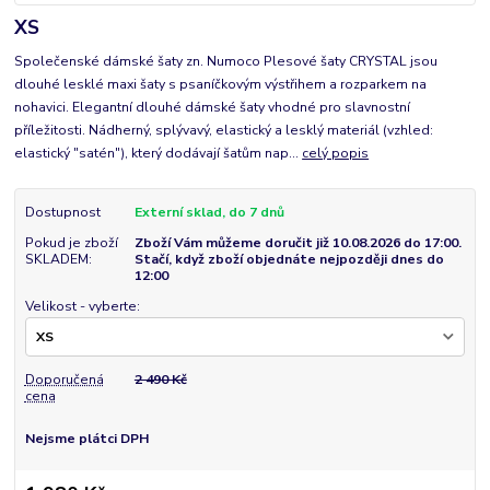
XS
Společenské dámské šaty zn. Numoco Plesové šaty CRYSTAL jsou
dlouhé lesklé maxi šaty s psaníčkovým výstřihem a rozparkem na
nohavici. Elegantní dlouhé dámské šaty vhodné pro slavnostní
příležitosti. Nádherný, splývavý, elastický a lesklý materiál (vzhled:
elastický "satén"), který dodávají šatům nap...
celý popis
Dostupnost
Externí sklad, do 7 dnů
Pokud je zboží
Zboží Vám můžeme doručit již 10.08.2026 do 17:00.
SKLADEM:
Stačí, když zboží objednáte nejpozději dnes do
12:00
Velikost - vyberte:
Doporučená
2 490 Kč
cena
Nejsme plátci DPH