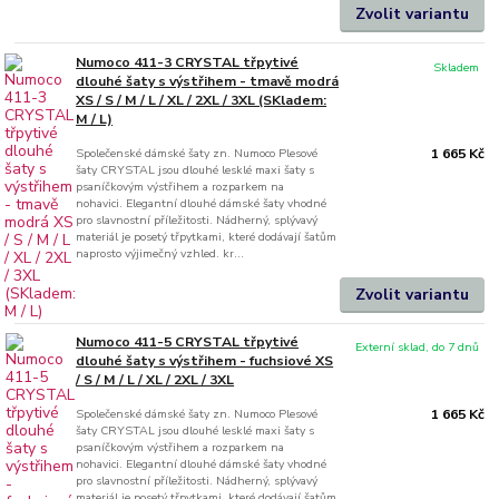
Zvolit variantu
Numoco 411-3 CRYSTAL třpytivé
Skladem
dlouhé šaty s výstřihem - tmavě modrá
XS / S / M / L / XL / 2XL / 3XL (SKladem:
M / L)
Společenské dámské šaty zn. Numoco Plesové
1 665 Kč
šaty CRYSTAL jsou dlouhé lesklé maxi šaty s
psaníčkovým výstřihem a rozparkem na
nohavici. Elegantní dlouhé dámské šaty vhodné
pro slavnostní příležitosti. Nádherný, splývavý
materiál je posetý třpytkami, které dodávají šatům
naprosto výjimečný vzhled. kr...
Zvolit variantu
Numoco 411-5 CRYSTAL třpytivé
Externí sklad, do 7 dnů
dlouhé šaty s výstřihem - fuchsiové XS
/ S / M / L / XL / 2XL / 3XL
Společenské dámské šaty zn. Numoco Plesové
1 665 Kč
šaty CRYSTAL jsou dlouhé lesklé maxi šaty s
psaníčkovým výstřihem a rozparkem na
nohavici. Elegantní dlouhé dámské šaty vhodné
pro slavnostní příležitosti. Nádherný, splývavý
materiál je posetý třpytkami, které dodávají šatům