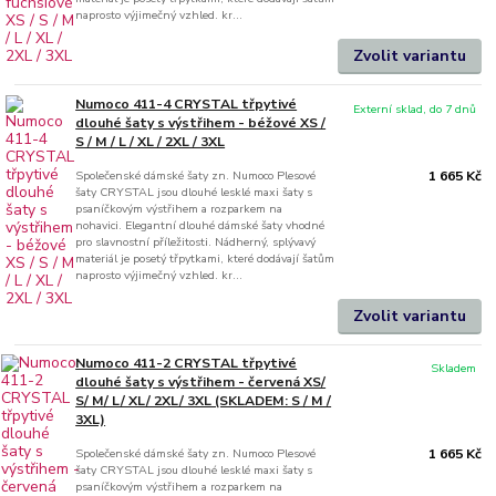
naprosto výjimečný vzhled. kr...
Zvolit variantu
Numoco 411-4 CRYSTAL třpytivé
Externí sklad, do 7 dnů
dlouhé šaty s výstřihem - béžové XS /
S / M / L / XL / 2XL / 3XL
Společenské dámské šaty zn. Numoco Plesové
1 665 Kč
šaty CRYSTAL jsou dlouhé lesklé maxi šaty s
psaníčkovým výstřihem a rozparkem na
nohavici. Elegantní dlouhé dámské šaty vhodné
pro slavnostní příležitosti. Nádherný, splývavý
materiál je posetý třpytkami, které dodávají šatům
naprosto výjimečný vzhled. kr...
Zvolit variantu
Numoco 411-2 CRYSTAL třpytivé
Skladem
dlouhé šaty s výstřihem - červená XS/
S/ M/ L/ XL/ 2XL/ 3XL (SKLADEM: S / M /
3XL)
Společenské dámské šaty zn. Numoco Plesové
1 665 Kč
šaty CRYSTAL jsou dlouhé lesklé maxi šaty s
psaníčkovým výstřihem a rozparkem na