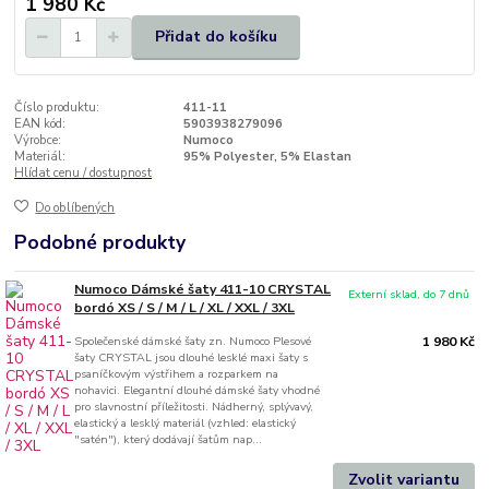
1 980 Kč
Přidat do košíku
Číslo produktu:
411-11
EAN kód:
5903938279096
Výrobce:
Numoco
Materiál:
95% Polyester, 5% Elastan
Hlídat cenu / dostupnost
Do oblíbených
Podobné produkty
Numoco Dámské šaty 411-10 CRYSTAL
Externí sklad, do 7 dnů
bordó XS / S / M / L / XL / XXL / 3XL
Společenské dámské šaty zn. Numoco Plesové
1 980 Kč
šaty CRYSTAL jsou dlouhé lesklé maxi šaty s
psaníčkovým výstřihem a rozparkem na
nohavici. Elegantní dlouhé dámské šaty vhodné
pro slavnostní příležitosti. Nádherný, splývavý,
elastický a lesklý materiál (vzhled: elastický
"satén"), který dodávají šatům nap...
Zvolit variantu