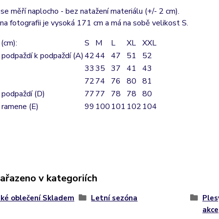
e měří naplocho - bez natažení materiálu (+/- 2 cm).
a fotografii je vysoká 171 cm a má na sobě velikost S.
(cm):
S
M
L
XL
XXL
 podpaždí k podpaždí (A)
42
44
47
51
52
33
35
37
41
43
72
74
76
80
81
 podpaždí (D)
77
77
78
78
80
 ramene (E)
99
100
101
102
104
zařazeno v kategoriích
ké oblečení Skladem
Letní sezóna
Ples
akce