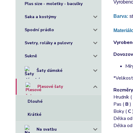
Vyrobeno 
Plus size - moletky - baculky
Barva:
 s
Saka a kostýmy
Spodní prádlo
Materiál
Vyrobeno
Svetry, roláky a pulovry
Dovozové
Sukně
Mír
Šaty dámské
*Velikost
Plesové šaty
Rozměry
Hrudník (
Dlouhé
Pas (
B
)
Boky (
C
Krátké
Délka od
Délka od
Na svatbu