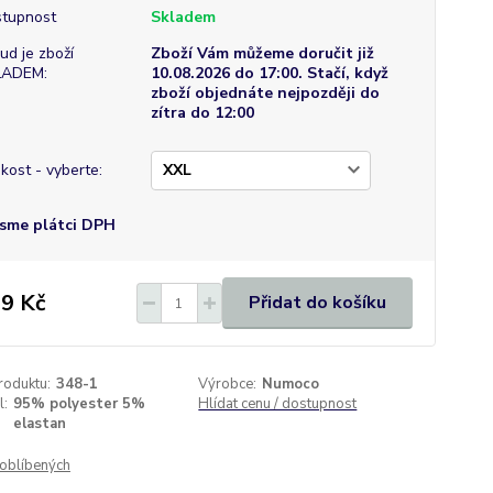
tupnost
Skladem
ud je zboží
Zboží Vám můžeme doručit již
LADEM:
10.08.2026 do 17:00. Stačí, když
zboží objednáte nejpozději do
zítra do 12:00
ikost - vyberte:
sme plátci DPH
9 Kč
Přidat do košíku
roduktu:
348-1
Výrobce:
Numoco
l:
95% polyester 5%
Hlídat cenu / dostupnost
elastan
oblíbených