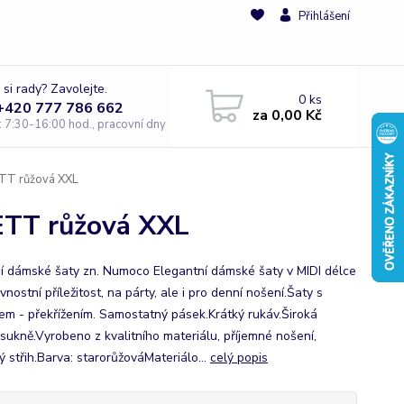
Přihlášení
 si rady? Zavolejte.
0
ks
 +420 777 786 662
za
0,00 Kč
e: 7:30-16:00 hod., pracovní dny
TT růžová XXL
TT růžová XXL
í dámské šaty zn. Numoco Elegantní dámské šaty v MIDI délce
vnostní příležitost, na párty, ale i pro denní nošení.Šaty s
hem - překřížením. Samostatný pásek.Krátký rukáv.Široká
 sukně.Vyrobeno z kvalitního materiálu, příjemné nošení,
ý střih.Barva: starorůžováMateriálo...
celý popis