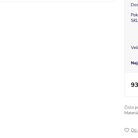
Dos
Pok
SK
Vel
Nej
93
Číslo p
Materiá
Do 