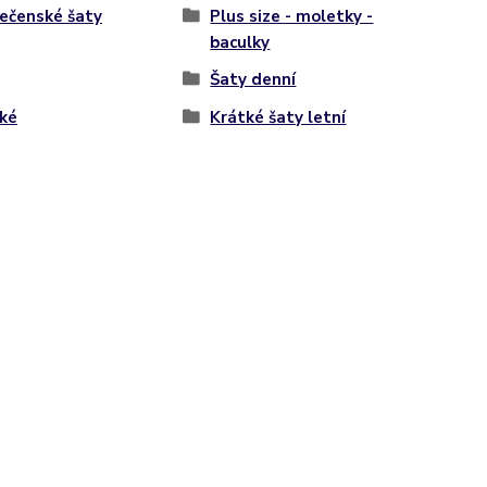
ečenské šaty
Plus size - moletky -
baculky
Šaty denní
ké
Krátké šaty letní