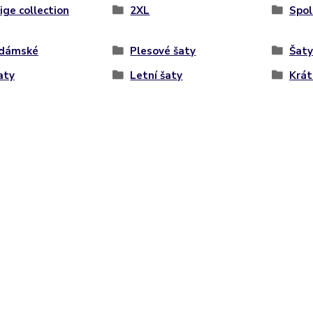
ige collection
2XL
Spol
 dámské
Plesové šaty
Šaty
aty
Letní šaty
Krát