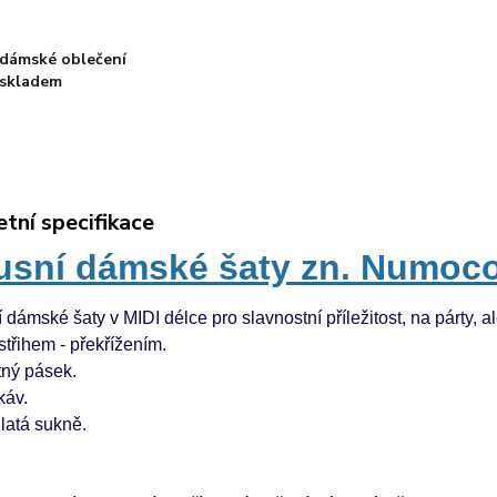
dámské oblečení
skladem
tní specifikace
usní dámské šaty zn. Numoc
 dámské šaty v MIDI délce pro slavnostní příležitost, na párty, al
střihem - překřížením. 
ný pásek.
káv.
latá sukně.