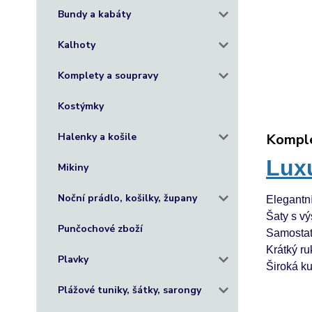
Bundy a kabáty
Kalhoty
Komplety a soupravy
Kostýmky
Halenky a košile
Komple
Lux
Mikiny
Noční prádlo, košilky, župany
Elegantní
Šaty s vý
Punčochové zboží
Samostat
Krátký ru
Plavky
Široká ku
Plážové tuniky, šátky, sarongy