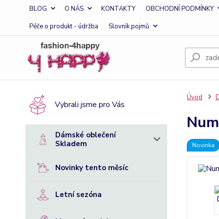
BLOG
O NÁS
KONTAKTY
OBCHODNÍ PODMÍNKY
Péče o produkt - údržba
Slovník pojmů
Úvod
D
Vybrali jsme pro Vás
Numo
Dámské oblečení
Skladem
Novinka
Novinky tento měsíc
Letní sezóna