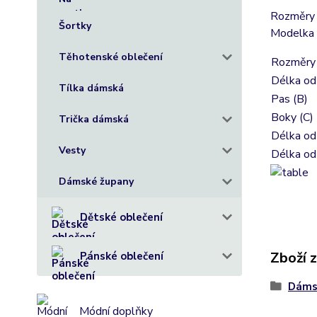
Rozměry s
Šortky
Modelka n
Těhotenské oblečení
Rozměry 
Délka od
Tílka dámská
Pas (B)
Boky (C)
Trička dámská
Délka od
Vesty
Délka od
Dámské župany
Dětské oblečení
Zboží 
Pánské oblečení
Dáms
Módní doplňky