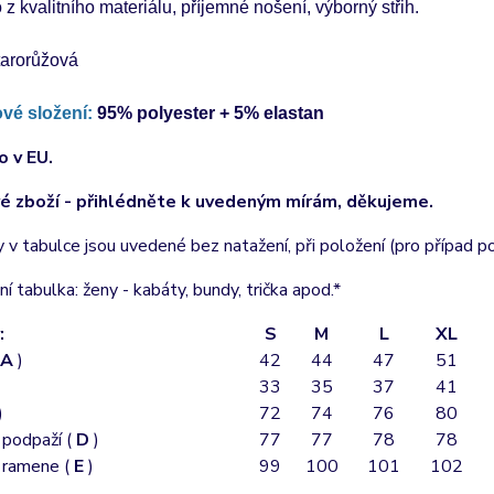
z kvalitního materiálu, příjemné nošení, výborný střih.
tarorůžová
ové složení:
 95% polyester + 5% elastan
 v EU.
 zboží - přihlédněte k uvedeným mírám, děkujeme.
y v tabulce jsou uvedené bez natažení, při položení (pro případ p
ní tabulka: ženy - kabáty, bundy, trička apod.*
:
S
M
L
XL
A
)
42
44
47
51
33
35
37
41
)
72
74
76
80
 podpaží (
D
)
77
77
78
78
 ramene (
E
)
99
100
101
102