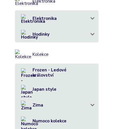
Elektronika
Elektronika
Hodinky
Kolekce
Frozen - Ledové
království
Japan style
Zima
Numoco kolekce