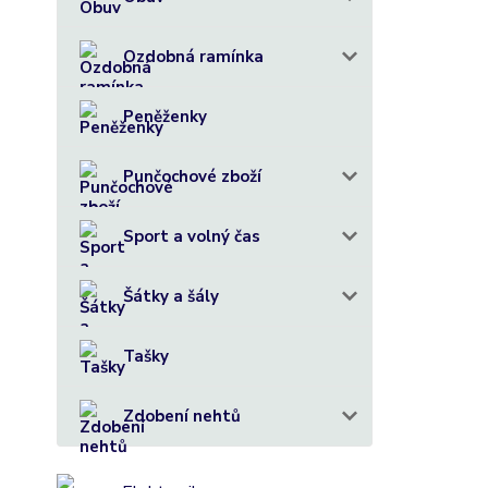
Ozdobná ramínka
Peněženky
Punčochové zboží
Sport a volný čas
Šátky a šály
Tašky
Zdobení nehtů