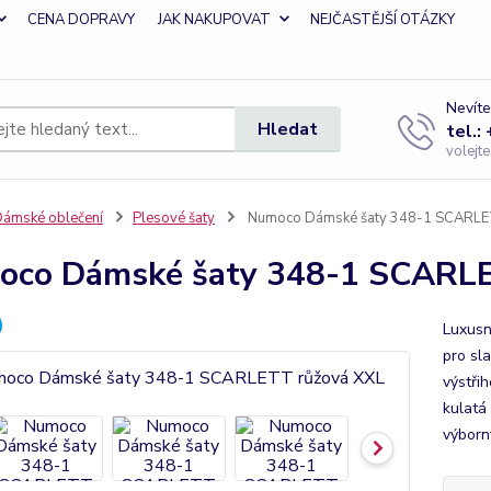
CENA DOPRAVY
JAK NAKUPOVAT
NEJČASTĚJŠÍ OTÁZKY
Nevíte
Hledat
tel.:
volejt
ámské oblečení
Plesové šaty
Numoco Dámské šaty 348-1 SCARLE
co Dámské šaty 348-1 SCARLE
Luxusn
pro sla
výstři
kulatá
výborn