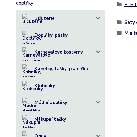
Prest
Bižuterie
Šaty
Miniš
Doplňky, pásky
Karnevalové kostýmy
Kabelky, tašky, psaníčka
Klobouky
Módní doplňky
Nákupní tašky
Obuv