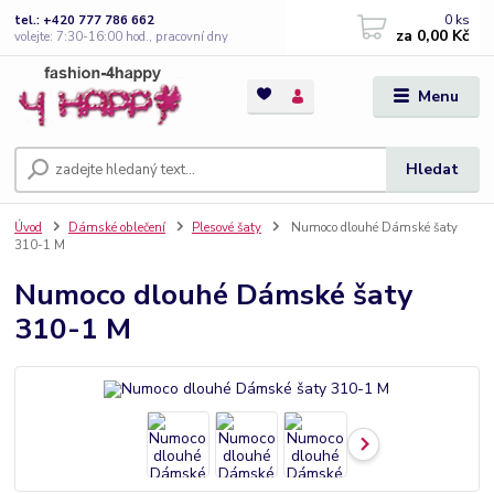
0
ks
tel.: +420 777 786 662
za
0,00 Kč
volejte: 7:30-16:00 hod., pracovní dny
Menu
Hledat
Úvod
Dámské oblečení
Plesové šaty
Numoco dlouhé Dámské šaty
310-1 M
Numoco dlouhé Dámské šaty
310-1 M