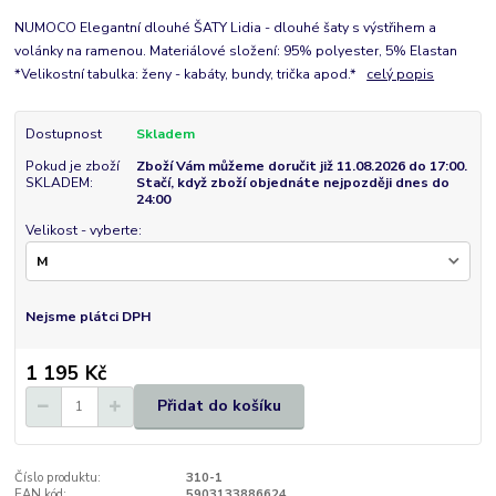
NUMOCO Elegantní dlouhé ŠATY Lidia - dlouhé šaty s výstřihem a
volánky na ramenou. Materiálové složení: 95% polyester, 5% Elastan
*Velikostní tabulka: ženy - kabáty, bundy, trička apod.*
celý popis
Dostupnost
Skladem
Pokud je zboží
Zboží Vám můžeme doručit již 11.08.2026 do 17:00.
SKLADEM:
Stačí, když zboží objednáte nejpozději dnes do
24:00
Velikost - vyberte:
Nejsme plátci DPH
1 195 Kč
Přidat do košíku
Číslo produktu:
310-1
EAN kód:
5903133886624