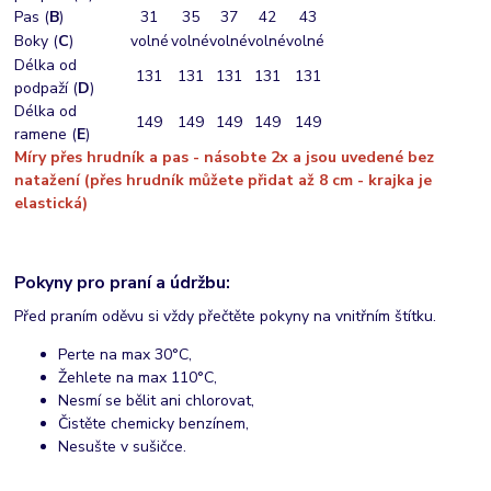
Pas (
B
)
31
35
37
42
43
Boky (
C
)
volné
volné
volné
volné
volné
Délka od
131
131
131
131
131
podpaží (
D
)
Délka od
149
149
149
149
149
ramene (
E
)
Míry přes hrudník a pas - násobte 2x a jsou uvedené bez
natažení (přes hrudník můžete přidat až 8 cm - krajka je
elastická)
Pokyny pro praní a údržbu:
Před praním oděvu si vždy přečtěte pokyny na vnitřním štítku.
Perte na max 30°C,
Žehlete na max 110°C,
Nesmí se bělit ani chlorovat,
Čistěte chemicky benzínem,
Nesušte v sušičce.