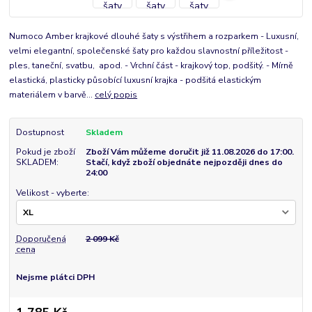
Numoco Amber krajkové dlouhé šaty s výstřihem a rozparkem - Luxusní,
velmi elegantní, společenské šaty pro každou slavnostní příležitost -
ples, taneční, svatbu, apod. - Vrchní část - krajkový top, podšitý. - Mírně
elastická, plasticky působící luxusní krajka - podšitá elastickým
materiálem v barvě...
celý popis
Dostupnost
Skladem
Pokud je zboží
Zboží Vám můžeme doručit již 11.08.2026 do 17:00.
SKLADEM:
Stačí, když zboží objednáte nejpozději dnes do
24:00
Velikost - vyberte:
Doporučená
2 099 Kč
cena
Nejsme plátci DPH