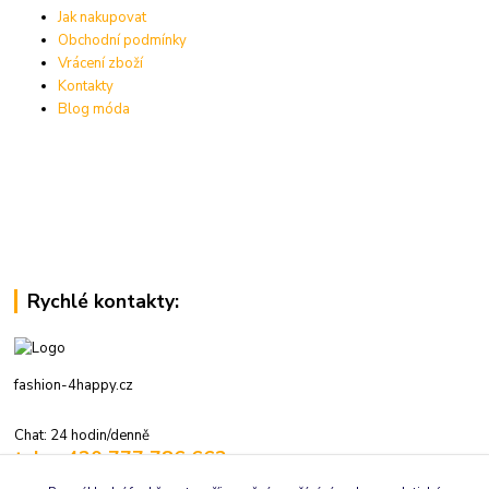
Jak nakupovat
Obchodní podmínky
Vrácení zboží
Kontakty
Blog móda
Rychlé kontakty:
fashion-4happy.cz
Chat: 24 hodin/denně
tel.: +420 777 786 662
volejte: 7:30-16:00 hod., pracovní dny