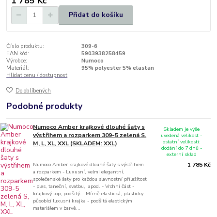
1 785 Kč
Přidat do košíku
Číslo produktu:
309-6
EAN kód:
5903938258459
Výrobce:
Numoco
Materiál:
95% polyester 5% elastan
Hlídat cenu / dostupnost
Do oblíbených
Podobné produkty
Numoco Amber krajkové dlouhé šaty s
Skladem je výše
výstřihem a rozparkem 309-5 zelená S,
uvedená velikost -
ostatní velikosti:
M, L, XL, XXL (SKLADEM: XXL)
dodání do 7 dnů -
externí sklad
Numoco Amber krajkové dlouhé šaty s výstřihem
1 785 Kč
a rozparkem - Luxusní, velmi elegantní,
společenské šaty pro každou slavnostní příležitost
- ples, taneční, svatbu, apod. - Vrchní část -
krajkový top, podšitý. - Mírně elastická, plasticky
působící luxusní krajka - podšitá elastickým
materiálem v barvě...