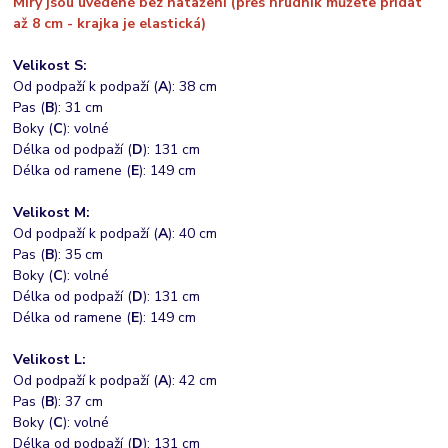
Míry jsou uvedené bez natažení (přes hrudník můžete přidat
až 8 cm - krajka je elastická)
Velikost S:
Od podpaží k podpaží (
A
): 38 cm
Pas (
B
): 31 cm
Boky (
C
): volné
Délka od podpaží (
D
): 131 cm
Délka od ramene (
E
): 149 cm
Velikost M:
Od podpaží k podpaží (
A
): 40 cm
Pas (
B
): 35 cm
Boky (
C
): volné
Délka od podpaží (
D
): 131 cm
Délka od ramene (
E
): 149 cm
Velikost L:
Od podpaží k podpaží (
A
): 42 cm
Pas (
B
): 37 cm
Boky (
C
): volné
Délka od podpaží (
D
): 131 cm