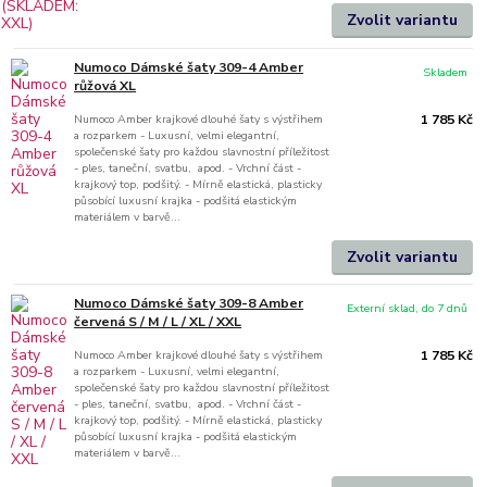
Zvolit variantu
Numoco Dámské šaty 309-4 Amber
Skladem
růžová XL
Numoco Amber krajkové dlouhé šaty s výstřihem
1 785 Kč
a rozparkem - Luxusní, velmi elegantní,
společenské šaty pro každou slavnostní příležitost
- ples, taneční, svatbu, apod. - Vrchní část -
krajkový top, podšitý. - Mírně elastická, plasticky
působící luxusní krajka - podšitá elastickým
materiálem v barvě...
Zvolit variantu
Numoco Dámské šaty 309-8 Amber
Externí sklad, do 7 dnů
červená S / M / L / XL / XXL
Numoco Amber krajkové dlouhé šaty s výstřihem
1 785 Kč
a rozparkem - Luxusní, velmi elegantní,
společenské šaty pro každou slavnostní příležitost
- ples, taneční, svatbu, apod. - Vrchní část -
krajkový top, podšitý. - Mírně elastická, plasticky
působící luxusní krajka - podšitá elastickým
materiálem v barvě...