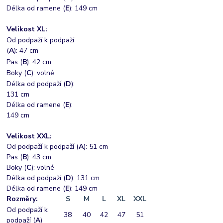
Délka od ramene (
E
): 149 cm
Velikost XL:
Od podpaží k podpaží
(
A
): 47 cm
Pas (
B
): 42 cm
Boky (
C
): volné
Délka od podpaží (
D
):
131 cm
Délka od ramene (
E
):
149 cm
Velikost XXL:
Od podpaží k podpaží (
A
): 51 cm
Pas (
B
): 43 cm
Boky (
C
): volné
Délka od podpaží (
D
): 131 cm
Délka od ramene (
E
): 149 cm
Rozměry:
S
M
L
XL
XXL
Od podpaží k
38
40
42
47
51
podpaží (
A
)