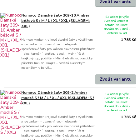
Zvolit variantu
Numoco Dámské šaty 309-10 Amber
Skladem je výše
béžová S / M / L / XL / XXL (SKLADEM:
uvedená velikost -
ostatní velikosti:
XXL)
dodání do 7 dnů -
externí sklad
Numoco Amber krajkové dlouhé šaty s výstřihem
1 785 Kč
a rozparkem - Luxusní, velmi elegantní,
společenské šaty pro každou slavnostní příležitost
- ples, taneční, svatbu, apod. - Vrchní část -
krajkový top, podšitý. - Mírně elastická, plasticky
působící luxusní krajka - podšitá elastickým
materiálem v barvě...
Zvolit variantu
Numoco Dámské šaty 309-2 Amber
Skladem je výše
modrá S / M / L / XL / XXL (SKLADEM: S /
uvedená velikost -
ostatní velikosti:
XXL)
dodání do 7 dnů -
externí sklad
Numoco Amber krajkové dlouhé šaty s výstřihem
1 785 Kč
a rozparkem - Luxusní, velmi elegantní,
společenské šaty pro každou slavnostní příležitost
- ples, taneční, svatbu, apod. - Vrchní část -
krajkový top, podšitý. - Mírně elastická, plasticky