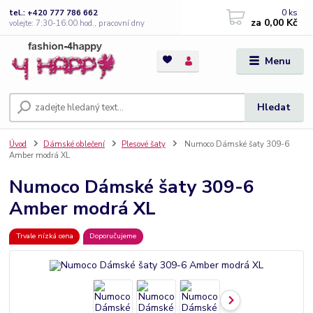
0
ks
tel.: +420 777 786 662
za
0,00 Kč
volejte: 7:30-16:00 hod., pracovní dny
Menu
Hledat
Úvod
Dámské oblečení
Plesové šaty
Numoco Dámské šaty 309-6
Amber modrá XL
Numoco Dámské šaty 309-6
Amber modrá XL
Trvale nízká cena
Doporučujeme