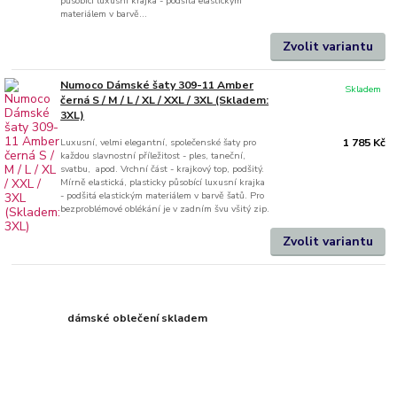
působící luxusní krajka - podšitá elastickým
materiálem v barvě...
Zvolit variantu
Numoco Dámské šaty 309-11 Amber
Skladem
černá S / M / L / XL / XXL / 3XL (Skladem:
3XL)
Luxusní, velmi elegantní, společenské šaty pro
1 785 Kč
každou slavnostní příležitost - ples, taneční,
svatbu, apod. Vrchní část - krajkový top, podšitý.
Mírně elastická, plasticky působící luxusní krajka
- podšitá elastickým materiálem v barvě šatů. Pro
bezproblémové oblékání je v zadním švu všitý zip.
Zvolit variantu
dámské oblečení skladem