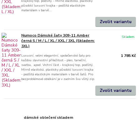
krajkový top, podšitý. - Mírně elastická, plasticky
působící luxusní krajka - podšitá elastickým
materiálem v barvě...
Zvolit variantu
Numoco Dámské šaty 309-11 Amber
Skladem
černá S / M / L / XL / XXL / 3XL (Skladem:
3XL)
Luxusní, velmi elegantní, společenské šaty pro
1 785 Kč
každou slavnostní příležitost - ples, taneční,
svatbu, apod. Vrchní část - krajkový top, podšitý.
Mírně elastická, plasticky působící luxusní krajka
- podšitá elastickým materiálem v barvě šatů. Pro
bezproblémové oblékání je v zadním švu všitý zip.
Zvolit variantu
dámské oblečení skladem