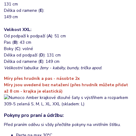
131 cm
Délka od ramene (
E
):
149 cm
Velikost XXL:
Od podpaží k podpaží (
A
): 51 cm
Pas (
B
): 43 cm
Boky (
C
): volné
Délka od podpaží (
D
): 131 cm
Délka od ramene (
E
): 149 cm
Velikostní tabulka: ženy - kabáty, bundy, trička apod.
Míry přes hrudník a pas - násobte 2x
Míry jsou uvedené bez natažení (přes hrudník můžete přidat
až 8 cm - krajka je elastická)
Pokyny pro praní a údržbu:
Před praním oděvu si vždy přečtěte pokyny na vnitřním štítku.
Perte na max 30°C,