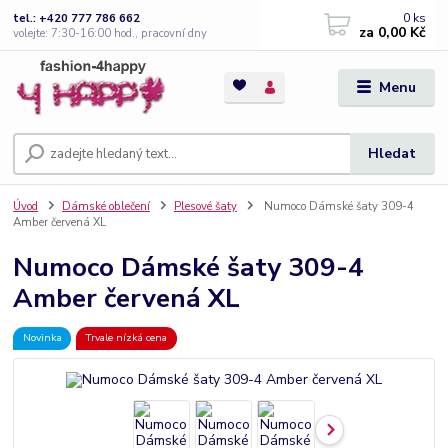
0
ks
tel.: +420 777 786 662
za
0,00 Kč
volejte: 7:30-16:00 hod., pracovní dny
Menu
Hledat
Úvod
Dámské oblečení
Plesové šaty
Numoco Dámské šaty 309-4
Amber červená XL
Numoco Dámské šaty 309-4
Amber červená XL
Novinka
Trvale nízká cena