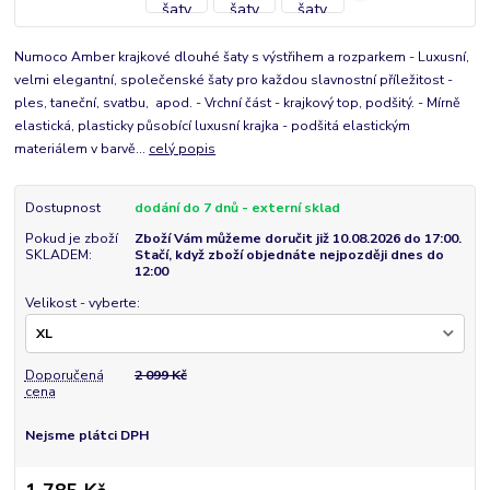
Numoco Amber krajkové dlouhé šaty s výstřihem a rozparkem - Luxusní,
velmi elegantní, společenské šaty pro každou slavnostní příležitost -
ples, taneční, svatbu, apod. - Vrchní část - krajkový top, podšitý. - Mírně
elastická, plasticky působící luxusní krajka - podšitá elastickým
materiálem v barvě...
celý popis
Dostupnost
dodání do 7 dnů - externí sklad
Pokud je zboží
Zboží Vám můžeme doručit již 10.08.2026 do 17:00.
SKLADEM:
Stačí, když zboží objednáte nejpozději dnes do
12:00
Velikost - vyberte:
Doporučená
2 099 Kč
cena
Nejsme plátci DPH