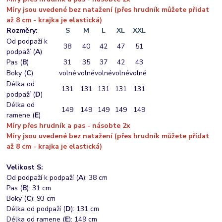
Míry jsou uvedené bez natažení (přes hrudník můžete přidat
až 8 cm - krajka je elastická)
Rozměry:
S
M
L
XL
XXL
Od podpaží k
38
40
42
47
51
podpaží (
A
)
Pas (
B
)
31
35
37
42
43
Boky (
C
)
volné
volné
volné
volné
volné
Délka od
131
131
131
131
131
podpaží (
D
)
Délka od
149
149
149
149
149
ramene (
E
)
Míry přes hrudník a pas - násobte 2x
Míry jsou uvedené bez natažení (přes hrudník můžete přidat
až 8 cm - krajka je elastická)
Velikost S:
Od podpaží k podpaží (
A
): 38 cm
Pas (
B
): 31 cm
Boky (
C
): 93 cm
Délka od podpaží (
D
): 131 cm
Délka od ramene (
E
): 149 cm