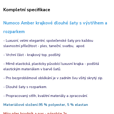
Kompletní specifikace
Numoco Amber krajkové dlouhé šaty s výstřihem a
rozparkem
- Luxusní, velmi elegantní, společenské šaty pro každou
slavnostní příležitost - ples, taneční, svatbu, apod.
- Vrchní část - krajkový top, podšitý.
- Mírně elastická, plasticky působící luxusní krajka - podšitá
elastickým materiálem v barvě šatů.
- Pro bezproblémové oblékání je v zadním švu všitý skrytý zip.
- Dlouhé šaty s rozparkem.
- Propracovaný střih, kvalitní materiály a zpracování.
Materiálové složení:
95 % polyester, 5 % elastan
Míry přes hrudník a pas - násobte 2x