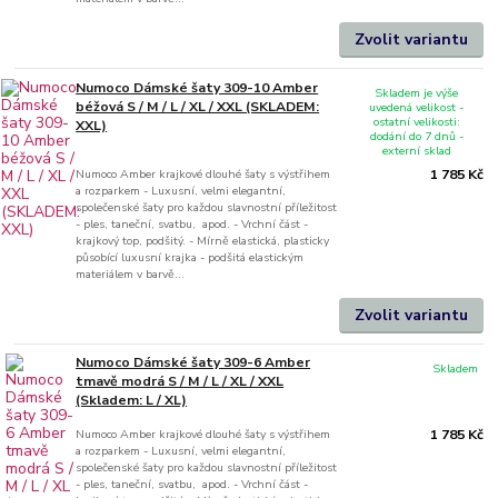
Zvolit variantu
Numoco Dámské šaty 309-10 Amber
Skladem je výše
béžová S / M / L / XL / XXL (SKLADEM:
uvedená velikost -
ostatní velikosti:
XXL)
dodání do 7 dnů -
externí sklad
Numoco Amber krajkové dlouhé šaty s výstřihem
1 785 Kč
a rozparkem - Luxusní, velmi elegantní,
společenské šaty pro každou slavnostní příležitost
- ples, taneční, svatbu, apod. - Vrchní část -
krajkový top, podšitý. - Mírně elastická, plasticky
působící luxusní krajka - podšitá elastickým
materiálem v barvě...
Zvolit variantu
Numoco Dámské šaty 309-6 Amber
Skladem
tmavě modrá S / M / L / XL / XXL
(Skladem: L / XL)
Numoco Amber krajkové dlouhé šaty s výstřihem
1 785 Kč
a rozparkem - Luxusní, velmi elegantní,
společenské šaty pro každou slavnostní příležitost
- ples, taneční, svatbu, apod. - Vrchní část -