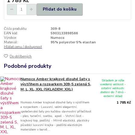
1 785 Kč
Přidat do košíku
Číslo produktu:
309-8
EAN kód:
5903133898566
Výrobce:
Numoco
Materiál:
95% polyester 5% elastan
Hlídat cenu / dostupnost
Do oblíbených
Podobné produkty
Numoco Amber krajkové dlouhé šaty s
Skladem je výše
výstřihem a rozparkem 309-5 zelená S,
uvedená velikost -
ostatní velikosti:
M, L, XL, XXL (SKLADEM: XXL)
dodání do 7 dnů -
externí sklad
Numoco Amber krajkové dlouhé šaty s výstřihem
1 785 Kč
a rozparkem - Luxusní, velmi elegantní,
společenské šaty pro každou slavnostní příležitost
- ples, taneční, svatbu, apod. - Vrchní část -
krajkový top, podšitý. - Mírně elastická, plasticky
působící luxusní krajka - podšitá elastickým
materiálem v barvě...