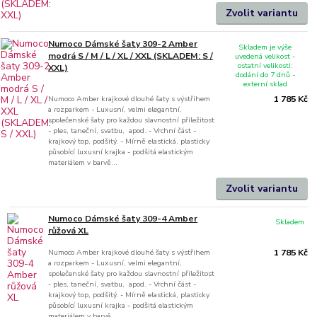
Zvolit variantu
Numoco Dámské šaty 309-2 Amber
Skladem je výše
modrá S / M / L / XL / XXL (SKLADEM: S /
uvedená velikost -
ostatní velikosti:
XXL)
dodání do 7 dnů -
externí sklad
Numoco Amber krajkové dlouhé šaty s výstřihem
1 785 Kč
a rozparkem - Luxusní, velmi elegantní,
společenské šaty pro každou slavnostní příležitost
- ples, taneční, svatbu, apod. - Vrchní část -
krajkový top, podšitý. - Mírně elastická, plasticky
působící luxusní krajka - podšitá elastickým
materiálem v barvě...
Zvolit variantu
Numoco Dámské šaty 309-4 Amber
Skladem
růžová XL
Numoco Amber krajkové dlouhé šaty s výstřihem
1 785 Kč
a rozparkem - Luxusní, velmi elegantní,
společenské šaty pro každou slavnostní příležitost
- ples, taneční, svatbu, apod. - Vrchní část -
krajkový top, podšitý. - Mírně elastická, plasticky
působící luxusní krajka - podšitá elastickým
materiálem v barvě...