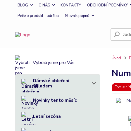
BLOG
O NÁS
KONTAKTY
OBCHODNÍ PODMÍNKY
Péče o produkt - údržba
Slovník pojmů
Úvod
D
Vybrali jsme pro Vás
Numo
Dámské oblečení
Skladem
Trvale ní
Novinky tento měsíc
Letní sezóna