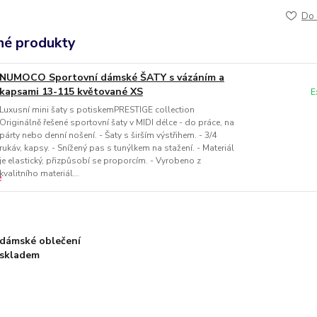
Do 
é produkty
NUMOCO Sportovní dámské ŠATY s vázáním a
kapsami 13-115 květované XS
E
Luxusní mini šaty s potiskemPRESTIGE collection
Originálně řešené sportovní šaty v MIDI délce - do práce, na
párty nebo denní nošení. - Šaty s širším výstřihem. - 3/4
rukáv, kapsy. - Snížený pas s tunýlkem na stažení. - Materiál
je elastický, přizpůsobí se proporcím. - Vyrobeno z
kvalitního materiál...
dámské oblečení
skladem