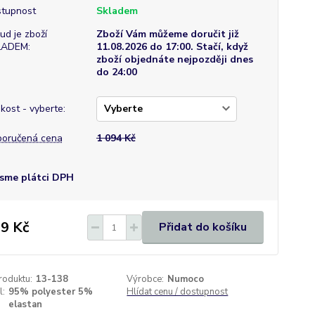
tupnost
Skladem
ud je zboží
Zboží Vám můžeme doručit již
LADEM:
11.08.2026 do 17:00. Stačí, když
zboží objednáte nejpozději dnes
do 24:00
ikost - vyberte:
oručená cena
1 094 Kč
sme plátci DPH
9 Kč
Přidat do košíku
roduktu:
13-138
Výrobce:
Numoco
l:
95% polyester 5%
Hlídat cenu / dostupnost
elastan