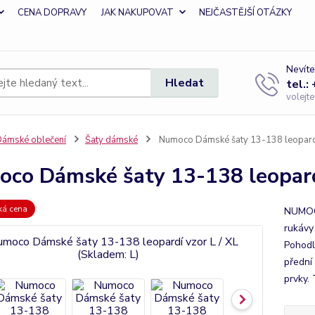
CENA DOPRAVY
JAK NAKUPOVAT
NEJČASTĚJŠÍ OTÁZKY
Nevíte
Hledat
tel.:
volejt
ámské oblečení
Šaty dámské
Numoco Dámské šaty 13-138 leopardí 
co Dámské šaty 13-138 leopardí
zká cena
NUMOC
rukávy 
Pohodl
přední
prvky. 