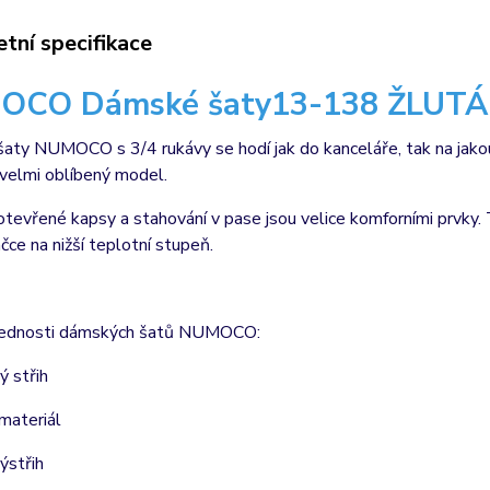
tní specifikace
OCO Dámské šaty13-138 ŽLUTÁ
ty NUMOCO s 3/4 rukávy se hodí jak do kanceláře, tak na jakouko
 velmi oblíbený model.
otevřené kapsy a stahování v pase jsou velice komforními prvky. 
ačce na nižší teplotní stupeň.
řednosti dámských šatů NUMOCO:
ý střih
 materiál
výstřih