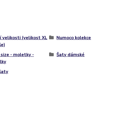
í velikosti (velikost XL
Numoco kolekce
še)
 size - moletky -
Šaty dámské
lky
šaty