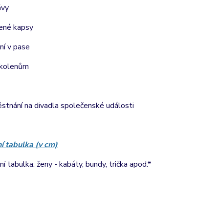
ávy
řené kapsy
ní v pase
 kolenům
stnání na divadla společenské události
ní tabulka (v cm)
ní tabulka: ženy - kabáty, bundy, trička apod.*