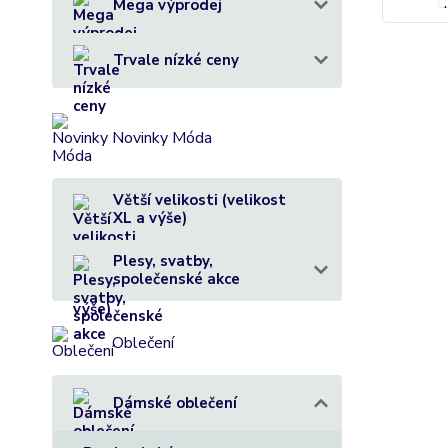
Mega výprodej
Trvale nízké ceny
Novinky Móda
Větší velikosti (velikost
XL a výše)
Plesy, svatby,
společenské akce
Oblečení
Dámské oblečení