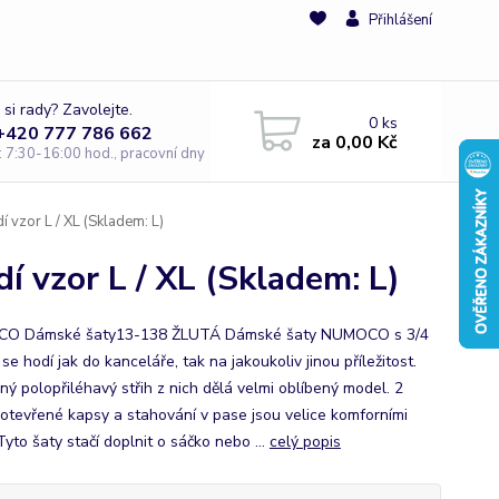
Přihlášení
 si rady? Zavolejte.
0
ks
 +420 777 786 662
za
0,00 Kč
e: 7:30-16:00 hod., pracovní dny
vzor L / XL (Skladem: L)
 vzor L / XL (Skladem: L)
O Dámské šaty13-138 ŽLUTÁ Dámské šaty NUMOCO s 3/4
se hodí jak do kanceláře, tak na jakoukoliv jinou příležitost.
ný polopřiléhavý střih z nich dělá velmi oblíbený model. 2
 otevřené kapsy a stahování v pase jsou velice komforními
Tyto šaty stačí doplnit o sáčko nebo ...
celý popis