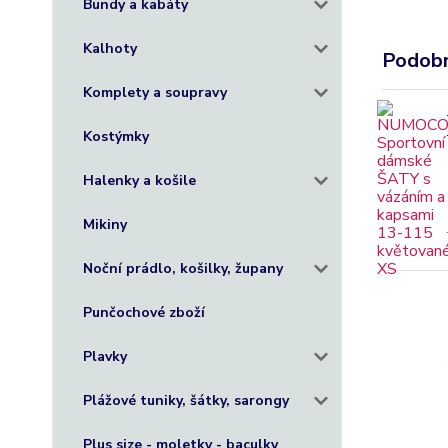
Bundy a kabáty
Kalhoty
Podobn
Komplety a soupravy
Kostýmky
Halenky a košile
Mikiny
Noční prádlo, košilky, župany
Punčochové zboží
Plavky
Plážové tuniky, šátky, sarongy
Plus size - moletky - baculky