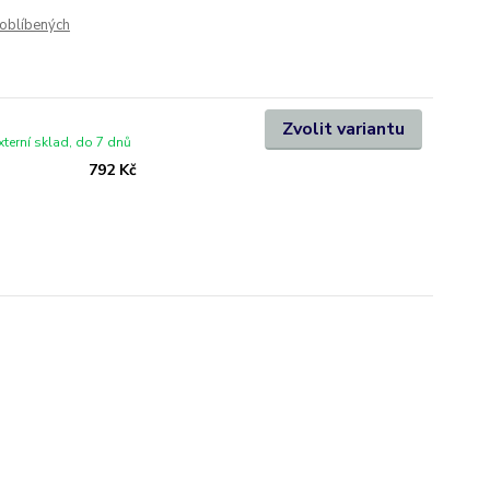
oblíbených
Zvolit variantu
xterní sklad, do 7 dnů
792 Kč