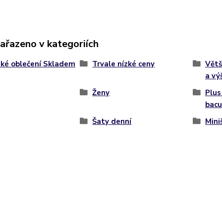
zařazeno v kategoriích
ké oblečení Skladem
Trvale nízké ceny
Větš
a vý
Ženy
Plus
bacu
Šaty denní
Mini