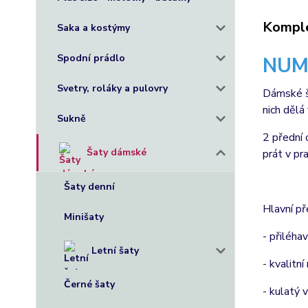
Komple
Saka a kostýmy
Spodní prádlo
NUM
Svetry, roláky a pulovry
Dámské ša
nich dělá
Sukně
2 přední 
Šaty dámské
prát v pr
Šaty denní
Hlavní p
Minišaty
- přiléhav
Letní šaty
- kvalitní
Černé šaty
- kulatý 