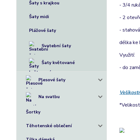
Šaty s krajkou
- 3/4 ruk
Šaty midi
- 2 otev
- stahová
Plážové šaty
délka ke
Svatební šaty
Využití:
Šaty květované
- do zamě
Plesové šaty
Velikost
Na svatbu
*Velikost
Šortky
Těhotenské oblečení
Tílka dámská