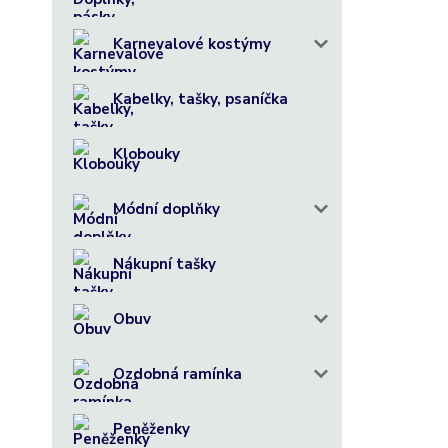
Karnevalové kostýmy
Kabelky, tašky, psaníčka
Klobouky
Módní doplňky
Nákupní tašky
Obuv
Ozdobná ramínka
Peněženky