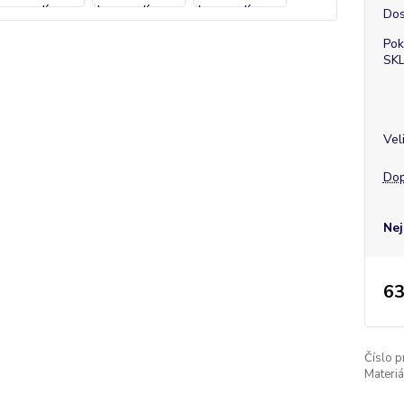
Dos
Pok
SK
Vel
Dop
Nej
63
Číslo p
Materiá