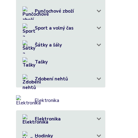
Punčochové zboží
Sport a volný čas
Šátky a šály
Tašky
Zdobení nehtů
Elektronika
Elektronika
Hodinky