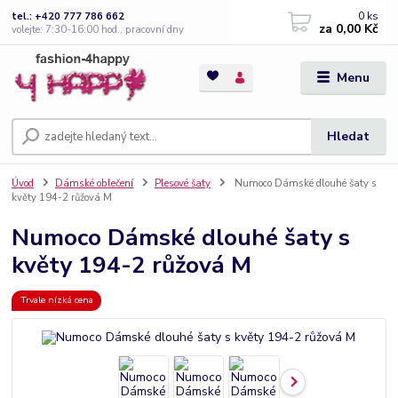
0
ks
tel.: +420 777 786 662
za
0,00 Kč
volejte: 7:30-16:00 hod., pracovní dny
Menu
Hledat
Úvod
Dámské oblečení
Plesové šaty
Numoco Dámské dlouhé šaty s
květy 194-2 růžová M
Numoco Dámské dlouhé šaty s
květy 194-2 růžová M
Trvale nízká cena