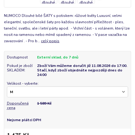
NUMOCO Dlouhé bílé ŠATY s potiskem: růžové květy Luxusní, velmi
elegantní, společenské šaty pro každou slavnostní příležitost - ples,
taneční, svatbu, ale i letní párty apod. - Vrchní část - s volánem, který lze
nosit na ramenou nebo mírně spadený z ramenou. - V pase vazačka na
zavazování . - Pro b...
celý popis
Dostupnost
Externí sklad, do 7 dnů
Pokud je zboží
Zboží Vám můžeme doručit již 11.08.2026 do 17:00.
SKLADEM:
Stačí, když zboží objednáte nejpozději dnes do
24:00
Velikost - vyberte:
Doporučená
1 589 Kč
cena
Nejsme plátci DPH