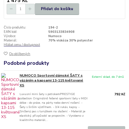
1 475 Kč
Přidat do košíku
Číslo produktu:
194-2
EAN kód:
5903133834908
Výrobce:
Numoco
Materiál:
70% viskóza 30% polyester
Hlídat cenu / dostupnost
Do oblíbených
Podobné produkty
NUMOCO Sportovní dámské ŠATY s
Externí sklad, do 7 dnů
vázáním a kapsami 13-115 květované
XS
Luxusní mini šaty s potiskemPRESTIGE
792 Kč
collection Originálně řešené sportovní šaty v MIDI
délce - do práce, na párty nebo denní nošení. -
Šaty s širším výstřihem. - 3/4 rukáv, kapsy. -
Snížený pas s tunýlkem na stažení. - Materiál je
elastický, přizpůsobí se proporcím. - Vyrobeno z
kvalitního materiál...