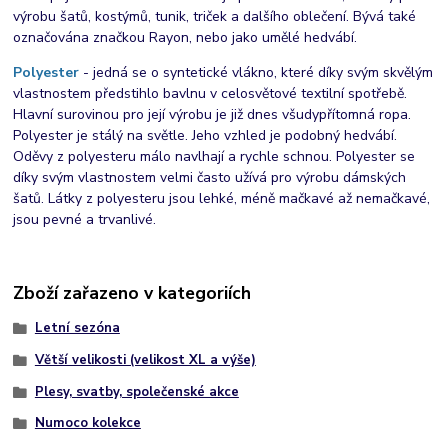
výrobu šatů, kostýmů, tunik, triček a dalšího oblečení. Bývá také
označována značkou Rayon, nebo jako umělé hedvábí.
Polyester
- jedná se o syntetické vlákno, které díky svým skvělým
vlastnostem předstihlo bavlnu v celosvětové textilní spotřebě.
Hlavní surovinou pro její výrobu je již dnes všudypřítomná ropa.
Polyester je stálý na světle. Jeho vzhled je podobný hedvábí.
Oděvy z polyesteru málo navlhají a rychle schnou. Polyester se
díky svým vlastnostem velmi často užívá pro výrobu dámských
šatů. Látky z polyesteru jsou lehké, méně mačkavé až nemačkavé,
jsou pevné a trvanlivé.
Zboží zařazeno v kategoriích
Letní sezóna
Větší velikosti (velikost XL a výše)
Plesy, svatby, společenské akce
Numoco kolekce