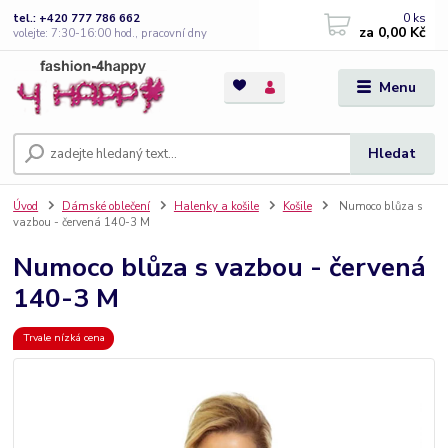
0
ks
tel.: +420 777 786 662
za
0,00 Kč
volejte: 7:30-16:00 hod., pracovní dny
Menu
Hledat
Úvod
Dámské oblečení
Halenky a košile
Košile
Numoco blůza s
vazbou - červená 140-3 M
Numoco blůza s vazbou - červená
140-3 M
Trvale nízká cena