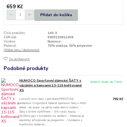
659 Kč
Přidat do košíku
Číslo produktu:
140-3
EAN kód:
5903133811459
Výrobce:
Numoco
Materiál:
70% viskóza, 30% polyester
Hlídat cenu / dostupnost
Do oblíbených
Podobné produkty
NUMOCO Sportovní dámské ŠATY s
Externí sklad, do 7 dnů
vázáním a kapsami 13-115 květované
XS
Luxusní mini šaty s potiskemPRESTIGE
792 Kč
collection Originálně řešené sportovní šaty v MIDI
délce - do práce, na párty nebo denní nošení. -
Šaty s širším výstřihem. - 3/4 rukáv, kapsy. -
Snížený pas s tunýlkem na stažení. - Materiál je
elastický, přizpůsobí se proporcím. - Vyrobeno z
kvalitního materiál...