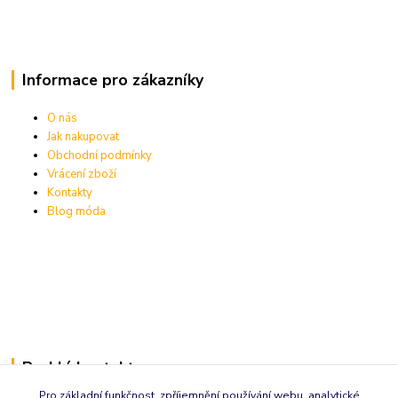
Informace pro zákazníky
O nás
Jak nakupovat
Obchodní podmínky
Vrácení zboží
Kontakty
Blog móda
Rychlé kontakty:
Pro základní funkčnost, zpříjemnění používání webu, analytické