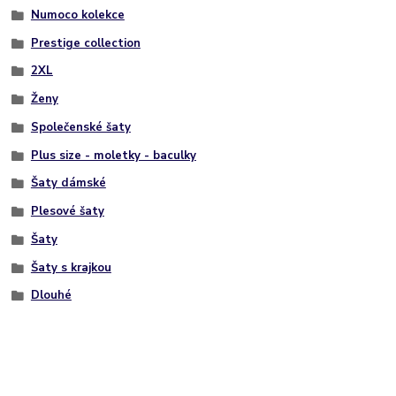
Numoco kolekce
Prestige collection
2XL
Ženy
Společenské šaty
Plus size - moletky - baculky
Šaty dámské
Plesové šaty
Šaty
Šaty s krajkou
Dlouhé