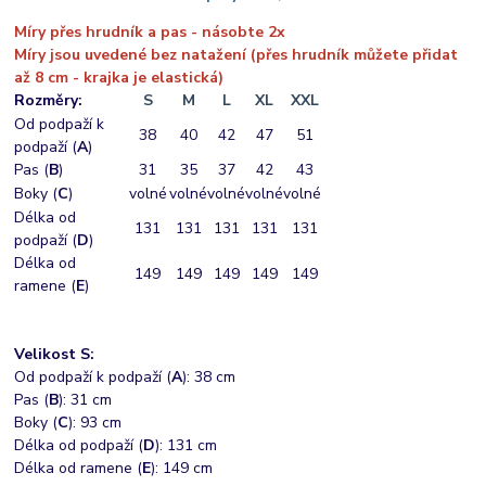
Míry přes hrudník a pas - násobte 2x
Míry jsou uvedené bez natažení (přes hrudník můžete přidat
až 8 cm - krajka je elastická)
Rozměry:
S
M
L
XL
XXL
Od podpaží k
38
40
42
47
51
podpaží (
A
)
Pas (
B
)
31
35
37
42
43
Boky (
C
)
volné
volné
volné
volné
volné
Délka od
131
131
131
131
131
podpaží (
D
)
Délka od
149
149
149
149
149
ramene (
E
)
Velikost S:
Od podpaží k podpaží (
A
): 38 cm
Pas (
B
): 31 cm
Boky (
C
): 93 cm
Délka od podpaží (
D
): 131 cm
Délka od ramene (
E
): 149 cm