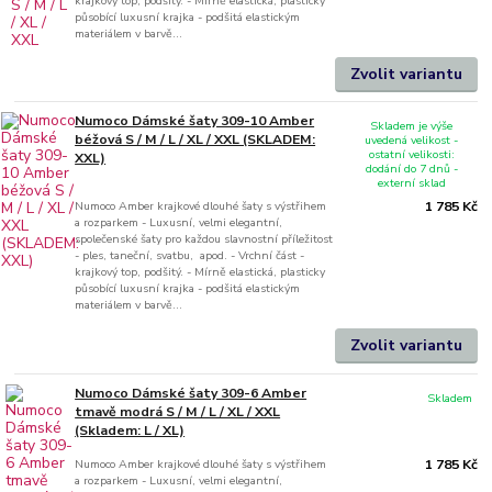
krajkový top, podšitý. - Mírně elastická, plasticky
působící luxusní krajka - podšitá elastickým
materiálem v barvě...
Zvolit variantu
Numoco Dámské šaty 309-10 Amber
Skladem je výše
béžová S / M / L / XL / XXL (SKLADEM:
uvedená velikost -
ostatní velikosti:
XXL)
dodání do 7 dnů -
externí sklad
Numoco Amber krajkové dlouhé šaty s výstřihem
1 785 Kč
a rozparkem - Luxusní, velmi elegantní,
společenské šaty pro každou slavnostní příležitost
- ples, taneční, svatbu, apod. - Vrchní část -
krajkový top, podšitý. - Mírně elastická, plasticky
působící luxusní krajka - podšitá elastickým
materiálem v barvě...
Zvolit variantu
Numoco Dámské šaty 309-6 Amber
Skladem
tmavě modrá S / M / L / XL / XXL
(Skladem: L / XL)
Numoco Amber krajkové dlouhé šaty s výstřihem
1 785 Kč
a rozparkem - Luxusní, velmi elegantní,