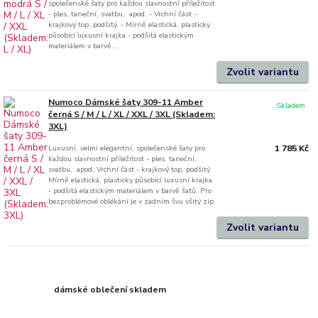
společenské šaty pro každou slavnostní příležitost
- ples, taneční, svatbu, apod. - Vrchní část -
krajkový top, podšitý. - Mírně elastická, plasticky
působící luxusní krajka - podšitá elastickým
materiálem v barvě...
Zvolit variantu
Numoco Dámské šaty 309-11 Amber
Skladem
černá S / M / L / XL / XXL / 3XL (Skladem:
3XL)
Luxusní, velmi elegantní, společenské šaty pro
1 785 Kč
každou slavnostní příležitost - ples, taneční,
svatbu, apod. Vrchní část - krajkový top, podšitý.
Mírně elastická, plasticky působící luxusní krajka
- podšitá elastickým materiálem v barvě šatů. Pro
bezproblémové oblékání je v zadním švu všitý zip.
Zvolit variantu
dámské oblečení skladem