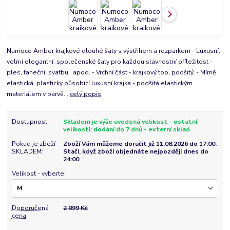
Numoco Amber krajkové dlouhé šaty s výstřihem a rozparkem - Luxusní,
velmi elegantní, společenské šaty pro každou slavnostní příležitost -
ples, taneční, svatbu, apod. - Vrchní část - krajkový top, podšitý. - Mírně
elastická, plasticky působící luxusní krajka - podšitá elastickým
materiálem v barvě...
celý popis
Dostupnost
Skladem je výše uvedená velikost - ostatní
velikosti: dodání do 7 dnů - externí sklad
Pokud je zboží
Zboží Vám můžeme doručit již 11.08.2026 do 17:00.
SKLADEM:
Stačí, když zboží objednáte nejpozději dnes do
24:00
Velikost - vyberte:
Doporučená
2 099 Kč
cena