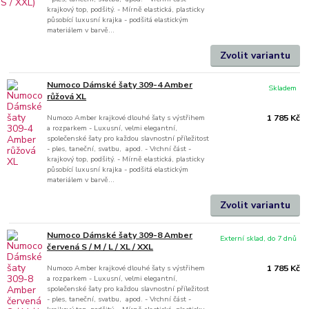
krajkový top, podšitý. - Mírně elastická, plasticky
působící luxusní krajka - podšitá elastickým
materiálem v barvě...
Zvolit variantu
Numoco Dámské šaty 309-4 Amber
Skladem
růžová XL
Numoco Amber krajkové dlouhé šaty s výstřihem
1 785 Kč
a rozparkem - Luxusní, velmi elegantní,
společenské šaty pro každou slavnostní příležitost
- ples, taneční, svatbu, apod. - Vrchní část -
krajkový top, podšitý. - Mírně elastická, plasticky
působící luxusní krajka - podšitá elastickým
materiálem v barvě...
Zvolit variantu
Numoco Dámské šaty 309-8 Amber
Externí sklad, do 7 dnů
červená S / M / L / XL / XXL
Numoco Amber krajkové dlouhé šaty s výstřihem
1 785 Kč
a rozparkem - Luxusní, velmi elegantní,
společenské šaty pro každou slavnostní příležitost
- ples, taneční, svatbu, apod. - Vrchní část -