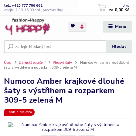
0
ks
tel.: +420 777 786 662
za
0,00 Kč
volejte: 7:30-16:00 hod., pracovní dny
Menu
Hledat
Úvod
Dámské oblečení
Plesové šaty
Numoco Amber krajkové dlouhé
šaty s výstřihem a rozparkem 309-5 zelená M
Numoco Amber krajkové dlouhé
šaty s výstřihem a rozparkem
309-5 zelená M
Trvale nízká cena