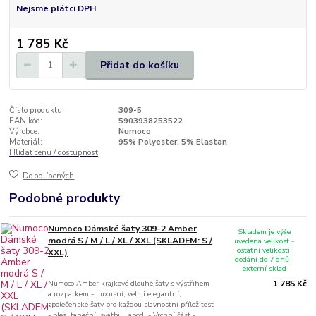
Nejsme plátci DPH
1 785 Kč
Přidat do košíku
Číslo produktu:
309-5
EAN kód:
5903938253522
Výrobce:
Numoco
Materiál:
95% Polyester, 5% Elastan
Hlídat cenu / dostupnost
Do oblíbených
Podobné produkty
Numoco Dámské šaty 309-2 Amber
Skladem je výše
modrá S / M / L / XL / XXL (SKLADEM: S /
uvedená velikost -
ostatní velikosti:
XXL)
dodání do 7 dnů -
externí sklad
Numoco Amber krajkové dlouhé šaty s výstřihem
1 785 Kč
a rozparkem - Luxusní, velmi elegantní,
společenské šaty pro každou slavnostní příležitost
- ples, taneční, svatbu, apod. - Vrchní část -