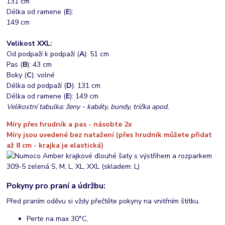
131 cm
Délka od ramene (
E
):
149 cm
Velikost XXL:
Od podpaží k podpaží (
A
): 51 cm
Pas (
B
): 43 cm
Boky (
C
): volné
Délka od podpaží (
D
): 131 cm
Délka od ramene (
E
): 149 cm
Velikostní tabulka: ženy - kabáty, bundy, trička apod.
Míry přes hrudník a pas - násobte 2x
Míry jsou uvedené bez natažení (přes hrudník můžete přidat
až 8 cm - krajka je elastická)
Pokyny pro praní a údržbu:
Před praním oděvu si vždy přečtěte pokyny na vnitřním štítku.
Perte na max 30°C,