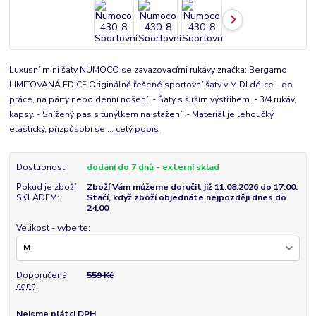
Luxusní mini šaty NUMOCO se zavazovacími rukávy značka: Bergamo
LIMITOVANÁ EDICE Originálně řešené sportovní šaty v MIDI délce - do
práce, na párty nebo denní nošení. - Šaty s širším výstřihem. - 3/4 rukáv,
kapsy. - Snížený pas s tunýlkem na stažení. - Materiál je lehoučký,
elastický, přizpůsobí se ...
celý popis
Dostupnost
dodání do 7 dnů - externí sklad
Pokud je zboží
Zboží Vám můžeme doručit již 11.08.2026 do 17:00.
SKLADEM:
Stačí, když zboží objednáte nejpozději dnes do
24:00
Velikost - vyberte:
Doporučená
559 Kč
cena
Nejsme plátci DPH