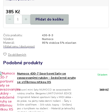
385 Kč
Přidat do košíku
Číslo produktu:
430-8-3
Výrobce:
Numoco
Materiál:
95% viskóza 5% elastan
Hlídat cenu / dostupnost
Do oblíbených
Podobné produkty
Numoco 430-7 Sportovní šaty se
Skladem
zavazovanými rukávy - šedočerné pruhy
se stříbrnou nitkou XS
Luxusní mini šaty NUMOCO se zavazovacími
369 Kč
rukávy značka: Bergamo LIMITOVANÁ EDICE
Originálně řešené sportovní šaty v MIDI délce -
do práce, na párty nebo denní nošení. - Šaty s
širším výstřihem. - 3/4 rukáv, kapsy. - Snížený
pas s tunýlkem na stažení. - Materiál je lehoučký,