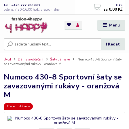
0
ks
tel.: +420 777 786 662
za
0,00 Kč
volejte: 7:30-16:00 hod., pracovní dny
Menu
Hledat
Úvod
Dámské oblečení
Šaty dámské
Numoco 430-8 Sportovní šaty
se zavazovanými rukávy - oranžová M
Numoco 430-8 Sportovní šaty se
zavazovanými rukávy - oranžová
M
Trvale nízká cena