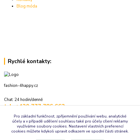
Blog móda
Rychlé kontakty:
fashion-4happy.cz
Chat: 24 hodin/denně
tel.: +420 777 786 662
volejte: 7:30-16:00 hod., pracovní dny
Pro základní funkčnost, zpříjemnění používání webu, analytické
účely a v případě udělení souhlasu také pro účely cílení reklamy
info@fashion-4happy.cz
využíváme soubory cookies. Nastavení vlastních preferencí
cookies můžete kdykoli upravit odkazem ve spodní části stránek.