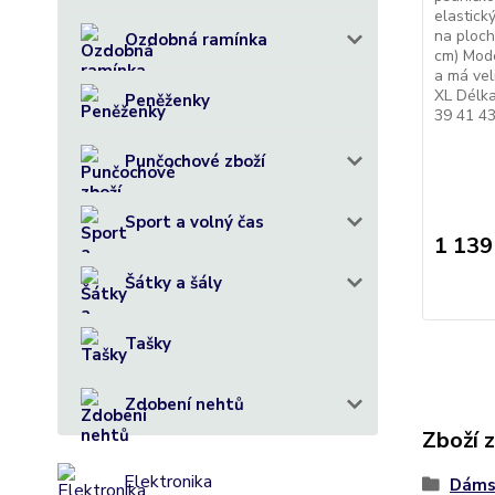
elastick
na ploch
Ozdobná ramínka
cm) Mod
a má vel
XL Délka
Peněženky
39 41 43 
Punčochové zboží
Sport a volný čas
1 139
Šátky a šály
Tašky
Zdobení nehtů
Zboží 
Elektronika
Dáms