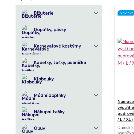
Bižuterie
Novinka
Doplňky, pásky
Karnevalové kostýmy
Kabelky, tašky, psaníčka
Klobouky
Módní doplňky
Numoco 
výstřih
Nákupní tašky
pudrově
/ L / XL
Dámské 
Obuv
psaníčko