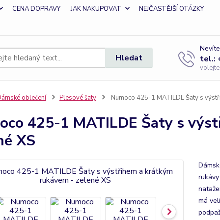
CENA DOPRAVY
JAK NAKUPOVAT
NEJČASTĚJŠÍ OTÁZKY
Nevíte
Hledat
tel.:
volejt
ámské oblečení
Plesové šaty
Numoco 425-1 MATILDE Šaty s výstři
co 425-1 MATILDE Šaty s výstř
né XS
Dámské
rukávy
nataže
má vel
podpaž