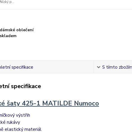
Nízký p...
dámské oblečení
skladem
etní specifikace
S tímto zbožím 
tní specifikace
é šaty 425-1 MATILDE Numoco
níčkový výstřih
tké rukávy
ně elastický materiál