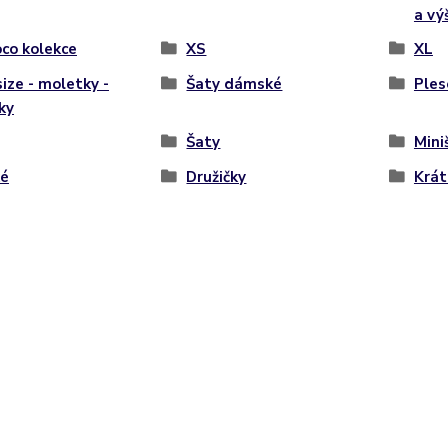
a vý
co kolekce
XS
XL
size - moletky -
Šaty dámské
Ples
ky
Šaty
Mini
ké
Družičky
Krát