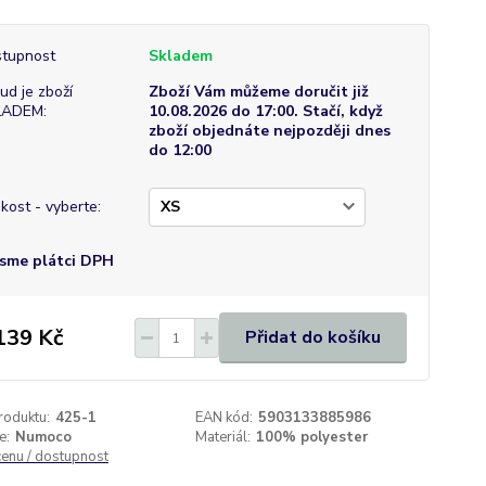
tupnost
Skladem
ud je zboží
Zboží Vám můžeme doručit již
LADEM:
10.08.2026 do 17:00. Stačí, když
zboží objednáte nejpozději dnes
do 12:00
ikost - vyberte:
sme plátci DPH
139 Kč
Přidat do košíku
roduktu:
425-1
EAN kód:
5903133885986
e:
Numoco
Materiál:
100% polyester
cenu / dostupnost