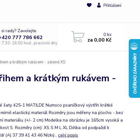
Přihlášení
 si rady? Zavolejte.
0
ks
 +420 777 786 662
za
0,00 Kč
e: 7:30-16:00 hod., pracovní dny
hem a krátkým rukávem - zelené XS
ihem a krátkým rukávem -
 šaty 425-1 MATILDE Numoco psaníčkový výstřih krátké
 mírně elastický materiál Rozměry jsou měřeny na plocho - bez
ní materiálu (+/- 2 cm) Modelka na obrázku je 165cm vysoká a
ikost S. Rozměry (cm): XS S M L XL Délka od podpaždí k
dí (A) 37 39 41 43 46 Nízký...
celý popis