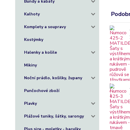
Bundy a kabáty
Podobn
Kalhoty
Komplety a soupravy
Kostýmky
Halenky a košile
Mikiny
Noční prádlo, košilky, župany
Punčochové zboží
Plavky
Plážové tuniky, šátky, sarongy
Plus size - moletky - baculky