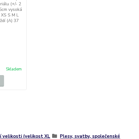
iálu (+/- 2
65cm vysoká
: XS S M L
ždí (A) 37
Skladem
í velikosti (velikost XL
Plesy, svatby, společenské