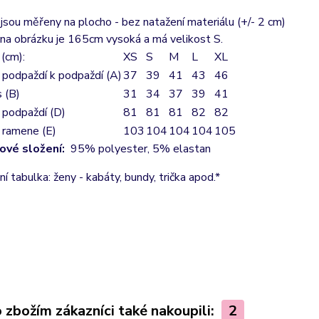
sou měřeny na plocho - bez natažení materiálu (+/- 2 cm)
na obrázku je 165cm vysoká a má velikost S.
(cm):
XS
S
M
L
XL
 podpaždí k podpaždí (A)
37
39
41
43
46
 (B)
31
34
37
39
41
 podpaždí (D)
81
81
81
82
82
 ramene (E)
103
104
104
104
105
ové složení:
95% polyester, 5% elastan
ní tabulka: ženy - kabáty, bundy, trička apod.*
 zbožím zákazníci také nakoupili:
2