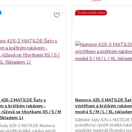
Trvale nízká cena
425-2 MATILDE Šaty s
Numoco 425-3 MATILDE Šat
em a krátkým rukávem -
výstřihem a krátkým rukáve
 růžová se třpytkami XS / S / M
modrá S / M / L / XL (skladem
 (Skladem: L)
Dámské šaty 425-1 MATILDE
psaníčkový výstřih krátké ruká
šaty 425-1 MATILDE Numoco
elastický materiál Rozměry js
vý výstřih krátké rukávy mírně