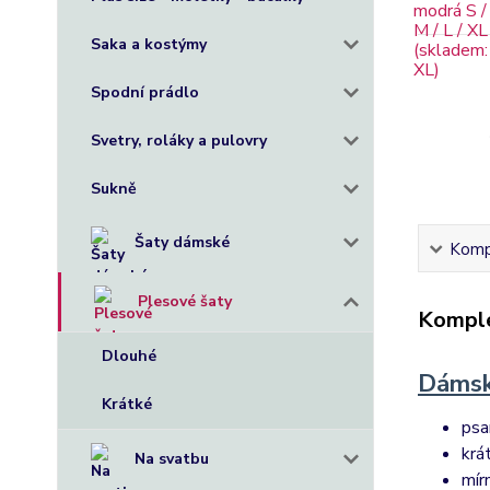
Saka a kostýmy
Spodní prádlo
Svetry, roláky a pulovry
Sukně
Šaty dámské
Kompl
Plesové šaty
Komple
Dlouhé
Dámsk
Krátké
psa
krá
Na svatbu
mír