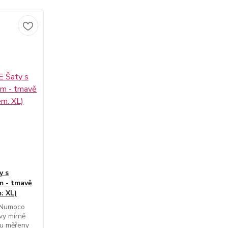
y s
m - tmavě
: XL)
 Numoco
vy mírně
ou měřeny