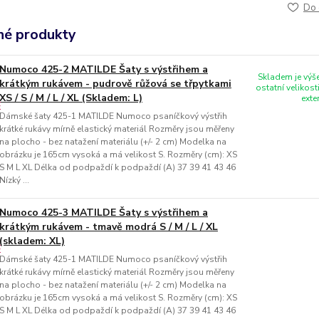
Do 
é produkty
Numoco 425-2 MATILDE Šaty s výstřihem a
Skladem je výše
krátkým rukávem - pudrově růžová se třpytkami
ostatní velikost
XS / S / M / L / XL (Skladem: L)
exte
Dámské šaty 425-1 MATILDE Numoco psaníčkový výstřih
krátké rukávy mírně elastický materiál Rozměry jsou měřeny
na plocho - bez natažení materiálu (+/- 2 cm) Modelka na
obrázku je 165cm vysoká a má velikost S. Rozměry (cm): XS
S M L XL Délka od podpaždí k podpaždí (A) 37 39 41 43 46
Nízký ...
Numoco 425-3 MATILDE Šaty s výstřihem a
krátkým rukávem - tmavě modrá S / M / L / XL
(skladem: XL)
Dámské šaty 425-1 MATILDE Numoco psaníčkový výstřih
krátké rukávy mírně elastický materiál Rozměry jsou měřeny
na plocho - bez natažení materiálu (+/- 2 cm) Modelka na
obrázku je 165cm vysoká a má velikost S. Rozměry (cm): XS
S M L XL Délka od podpaždí k podpaždí (A) 37 39 41 43 46