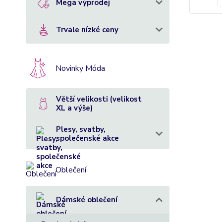
Mega výprodej
Trvale nízké ceny
Novinky Móda
Větší velikosti (velikost
XL a výše)
Plesy, svatby,
společenské akce
Oblečení
Dámské oblečení