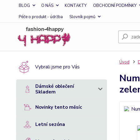
BLOG
O NÁS
KONTAKTY
OBCHODNÍ PODMÍNKY
Péče o produkt - údržba
Slovník pojmů
Úvod
D
Vybrali jsme pro Vás
Numo
Dámské oblečení
zele
Skladem
Novinky tento měsíc
Letní sezóna