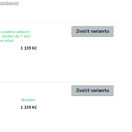
oblíbených
Zvolit variantu
 uvedená velikost -
i: dodání do 7 dnů -
rní sklad
1 139 Kč
Zvolit variantu
Skladem
1 139 Kč