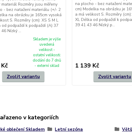
na plocho - bez natažení mater
ý materiál Rozměry jsou měřeny
cm) Modelka na obrázku je 1
o - bez natažení materiálu (+/- 2
a má velikost S. Rozměry (cm)
elka na obrázku je 165cm vysoká
XL Délka od podpaždí k podpa
ikost S. Rozměry (cm): XS S M L
39 41 43 46 Nízký p...
 od podpaždí k podpaždí (A) 37
46 Nízký ...
Skladem je výše
uvedená
velikost -
ostatní velikosti:
dodání do 7 dnů
 Kč
1 139 Kč
- externí sklad
Zvolit variantu
Zvolit variantu
zařazeno v kategoriích
ké oblečení Skladem
Letní sezóna
Větš