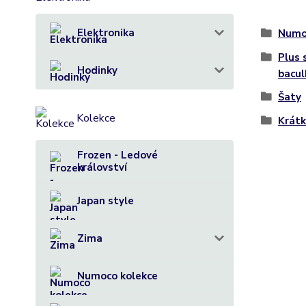
Elektronika
Numo
Plus 
Hodinky
bacul
Šaty
Kolekce
Krát
Frozen - Ledové
království
Japan style
Zima
Numoco kolekce