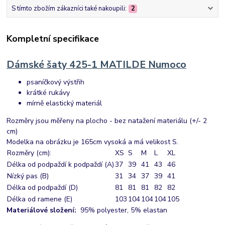
S tímto zbožím zákazníci také nakoupili:
2
Kompletní specifikace
Dámské šaty 425-1 MATILDE Numoco
psaníčkový výstřih
krátké rukávy
mírně elastický materiál
Rozměry jsou měřeny na plocho - bez natažení materiálu (+/- 2
cm)
Modelka na obrázku je 165cm vysoká a má velikost S.
Rozměry (cm):
XS
S
M
L
XL
Délka od podpaždí k podpaždí (A)
37
39
41
43
46
Nízký pas (B)
31
34
37
39
41
Délka od podpaždí (D)
81
81
81
82
82
Délka od ramene (E)
103
104
104
104
105
Materiálové složení:
95% polyester, 5% elastan