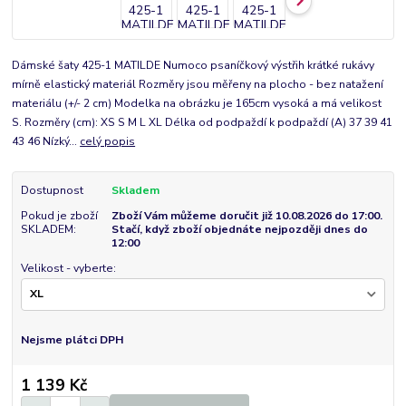
Dámské šaty 425-1 MATILDE Numoco psaníčkový výstřih krátké rukávy
mírně elastický materiál Rozměry jsou měřeny na plocho - bez natažení
materiálu (+/- 2 cm) Modelka na obrázku je 165cm vysoká a má velikost
S. Rozměry (cm): XS S M L XL Délka od podpaždí k podpaždí (A) 37 39 41
43 46 Nízký...
celý popis
Dostupnost
Skladem
Pokud je zboží
Zboží Vám můžeme doručit již 10.08.2026 do 17:00.
SKLADEM:
Stačí, když zboží objednáte nejpozději dnes do
12:00
Velikost - vyberte:
Nejsme plátci DPH
1 139 Kč