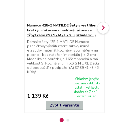
Numoco 425-2 MATILDE Šaty s výstřihem a
Numoco 425-
krátkým rukávem - pudrově růžová se
krátkým ruká
třpytkami XS / S / M / L / XL (Skladem: L)
XL (skladem
Dámské šaty 425-1 MATILDE Numoco
Dámské šaty
psaníčkový výstřih krátké rukávy mírně
psaníčkový vý
elastický materiál Rozměry jsou měřeny na
elastický ma
plocho - bez natažení materiálu (+/- 2 cm)
plocho - bez 
Modelka na obrázku je 165cm vysoká a má
Modelka na 
velikost S. Rozměry (cm): XS S M L XL Délka
velikost S. 
od podpaždí k podpaždí (A) 37 39 41 43 46
od podpaždí 
Nízký ...
Nízký p...
Skladem je výše
uvedená velikost -
ostatní velikosti:
dodání do 7 dnů -
1 139 Kč
1 139 Kč
externí sklad
Zvolit variantu