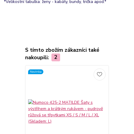
*Velikostní tabulka: ženy - kabáty, bundy, trička apod.*
S tímto zbožím zákazníci také
nakoupili:
2
Novinka
Trvale nízká c