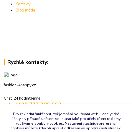
Kontakty
Blog móda
Rychlé kontakty:
fashion-4happy.cz
Chat: 24 hodin/denně
tel.: +420 777 786 662
volejte: 7:30-16:00 hod., pracovní dny
Pro základní funkčnost, zpříjemnění používání webu, analytické
účely a v případě udělení souhlasu také pro účely cílení reklamy
info@fashion-4happy.cz
využíváme soubory cookies. Nastavení vlastních preferencí
cookies můžete kdykoli upravit odkazem ve spodní části stránek.