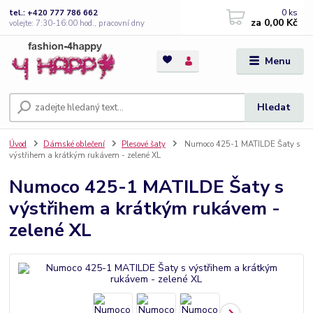
0
ks
tel.: +420 777 786 662
za
0,00 Kč
volejte: 7:30-16:00 hod., pracovní dny
Menu
Hledat
Úvod
Dámské oblečení
Plesové šaty
Numoco 425-1 MATILDE Šaty s
výstřihem a krátkým rukávem - zelené XL
Numoco 425-1 MATILDE Šaty s
výstřihem a krátkým rukávem -
zelené XL