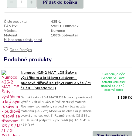
Přidat do košíku
Číslo produktu:
425-1
EAN kód:
5903133885962
Výrobce:
Numoco
Materiál:
100% polyester
Hlídat cenu / dostupnost
Do oblíbených
Podobné produkty
Numoco 425-2 MATILDE Šaty s
Skladem je výše
výstřihem a krátkým rukávem -
uvedená velikost -
ostatní velikosti:
pudrově růžová se třpytkami XS / S / M
dodání do 7 dnů -
/ L / XL (Skladem: L)
externí sklad
Dámské šaty 425-1 MATILDE Numoco psaníčkový
1 139 Kč
výstřih krátké rukávy mírně elastický materiál
Rozměry jsou měřeny na plocho - bez natažení
materiálu (+/- 2 cm) Modelka na obrázku je 165cm
vysoká a má velikost S. Rozměry (cm): XS S M L
XL Délka od podpaždí k podpaždí (A) 37 39 41 43
46 Nízký ...
Zvolit variantu