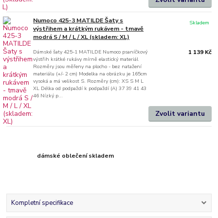
Numoco 425-3 MATILDE Šaty s
Skladem
výstřihem a krátkým rukávem - tmavě
modrá S / M / L / XL (skladem: XL)
Dámské šaty 425-1 MATILDE Numoco psaníčkový
1 139 Kč
výstřih krátké rukávy mírně elastický materiál
Rozměry jsou měřeny na plocho - bez natažení
materiálu (+/- 2 cm) Modelka na obrázku je 165cm
vysoká a má velikost S. Rozměry (cm): XS S M L
XL Délka od podpaždí k podpaždí (A) 37 39 41 43
46 Nízký p...
Zvolit variantu
dámské oblečení skladem
Kompletní specifikace