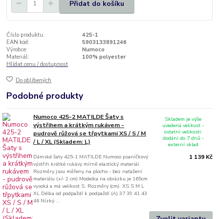
Přidat do košíku
Číslo produktu:
425-1
EAN kód:
5903133891246
Výrobce:
Numoco
Materiál:
100% polyester
Hlídat cenu / dostupnost
Do oblíbených
Podobné produkty
Numoco 425-2 MATILDE Šaty s
Skladem je výše
výstřihem a krátkým rukávem -
uvedená velikost -
ostatní velikosti:
pudrově růžová se třpytkami XS / S / M
dodání do 7 dnů -
/ L / XL (Skladem: L)
externí sklad
Dámské šaty 425-1 MATILDE Numoco psaníčkový
1 139 Kč
výstřih krátké rukávy mírně elastický materiál
Rozměry jsou měřeny na plocho - bez natažení
materiálu (+/- 2 cm) Modelka na obrázku je 165cm
vysoká a má velikost S. Rozměry (cm): XS S M L
XL Délka od podpaždí k podpaždí (A) 37 39 41 43
46 Nízký ...
Zvolit variantu