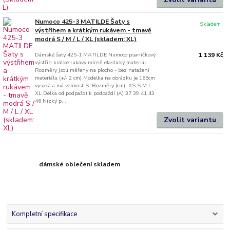
Numoco 425-3 MATILDE Šaty s
Skladem
výstřihem a krátkým rukávem - tmavě
modrá S / M / L / XL (skladem: XL)
Dámské šaty 425-1 MATILDE Numoco psaníčkový
1 139 Kč
výstřih krátké rukávy mírně elastický materiál
Rozměry jsou měřeny na plocho - bez natažení
materiálu (+/- 2 cm) Modelka na obrázku je 165cm
vysoká a má velikost S. Rozměry (cm): XS S M L
XL Délka od podpaždí k podpaždí (A) 37 39 41 43
46 Nízký p...
Zvolit variantu
dámské oblečení skladem
Kompletní specifikace