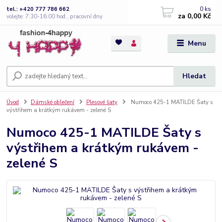
0
ks
tel.: +420 777 786 662
za
0,00 Kč
volejte: 7:30-16:00 hod., pracovní dny
Menu
Hledat
Úvod
Dámské oblečení
Plesové šaty
Numoco 425-1 MATILDE Šaty s
výstřihem a krátkým rukávem - zelené S
Numoco 425-1 MATILDE Šaty s
výstřihem a krátkým rukávem -
zelené S