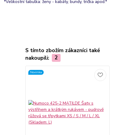
*Velikostní tabulka: ženy - kabáty, bundy, trička apod.*
S tímto zbožím zákazníci také
nakoupili:
2
Novinka
Trvale nízká c