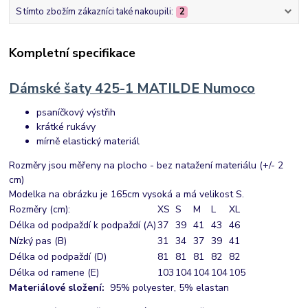
S tímto zbožím zákazníci také nakoupili:
2
Kompletní specifikace
Dámské šaty 425-1 MATILDE Numoco
psaníčkový výstřih
krátké rukávy
mírně elastický materiál
Rozměry jsou měřeny na plocho - bez natažení materiálu (+/- 2
cm)
Modelka na obrázku je 165cm vysoká a má velikost S.
Rozměry (cm):
XS
S
M
L
XL
Délka od podpaždí k podpaždí (A)
37
39
41
43
46
Nízký pas (B)
31
34
37
39
41
Délka od podpaždí (D)
81
81
81
82
82
Délka od ramene (E)
103
104
104
104
105
Materiálové složení:
95% polyester, 5% elastan