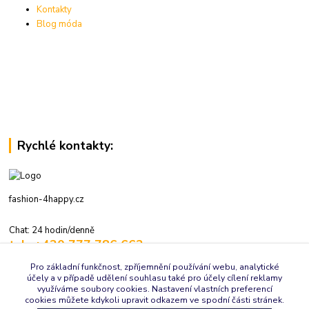
Kontakty
Blog móda
Rychlé kontakty:
fashion-4happy.cz
Chat: 24 hodin/denně
tel.: +420 777 786 662
volejte: 7:30-16:00 hod., pracovní dny
Pro základní funkčnost, zpříjemnění používání webu, analytické
účely a v případě udělení souhlasu také pro účely cílení reklamy
info@fashion-4happy.cz
využíváme soubory cookies. Nastavení vlastních preferencí
cookies můžete kdykoli upravit odkazem ve spodní části stránek.