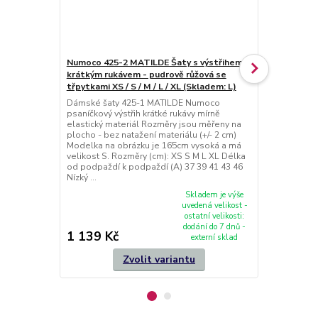
Numoco 425-2 MATILDE Šaty s výstřihem a
Numoco 425-
krátkým rukávem - pudrově růžová se
krátkým ruká
třpytkami XS / S / M / L / XL (Skladem: L)
XL (skladem
Dámské šaty 425-1 MATILDE Numoco
Dámské šaty
psaníčkový výstřih krátké rukávy mírně
psaníčkový vý
elastický materiál Rozměry jsou měřeny na
elastický ma
plocho - bez natažení materiálu (+/- 2 cm)
plocho - bez 
Modelka na obrázku je 165cm vysoká a má
Modelka na 
velikost S. Rozměry (cm): XS S M L XL Délka
velikost S. 
od podpaždí k podpaždí (A) 37 39 41 43 46
od podpaždí 
Nízký ...
Nízký p...
Skladem je výše
uvedená velikost -
ostatní velikosti:
dodání do 7 dnů -
1 139 Kč
1 139 Kč
externí sklad
Zvolit variantu