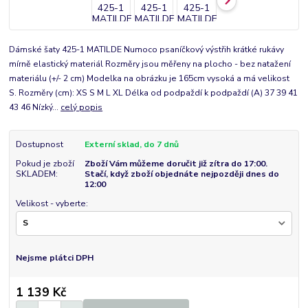
Dámské šaty 425-1 MATILDE Numoco psaníčkový výstřih krátké rukávy
mírně elastický materiál Rozměry jsou měřeny na plocho - bez natažení
materiálu (+/- 2 cm) Modelka na obrázku je 165cm vysoká a má velikost
S. Rozměry (cm): XS S M L XL Délka od podpaždí k podpaždí (A) 37 39 41
43 46 Nízký...
celý popis
Dostupnost
Externí sklad, do 7 dnů
Pokud je zboží
Zboží Vám můžeme doručit již zítra do 17:00.
SKLADEM:
Stačí, když zboží objednáte nejpozději dnes do
12:00
Velikost - vyberte:
Nejsme plátci DPH
1 139 Kč