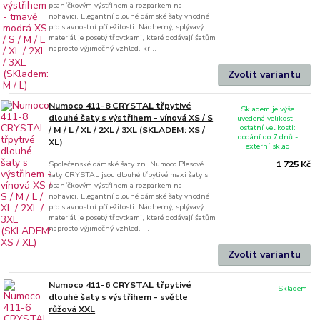
psaníčkovým výstřihem a rozparkem na
nohavici. Elegantní dlouhé dámské šaty vhodné
pro slavnostní příležitosti. Nádherný, splývavý
materiál je posetý třpytkami, které dodávají šatům
naprosto výjimečný vzhled. kr...
Zvolit variantu
Numoco 411-8 CRYSTAL třpytivé
Skladem je výše
dlouhé šaty s výstřihem - vínová XS / S
uvedená velikost -
ostatní velikosti:
/ M / L / XL / 2XL / 3XL (SKLADEM: XS /
dodání do 7 dnů -
XL)
externí sklad
Společenské dámské šaty zn. Numoco Plesové
1 725 Kč
šaty CRYSTAL jsou dlouhé třpytivé maxi šaty s
psaníčkovým výstřihem a rozparkem na
nohavici. Elegantní dlouhé dámské šaty vhodné
pro slavnostní příležitosti. Nádherný, splývavý
materiál je posetý třpytkami, které dodávají šatům
naprosto výjimečný vzhled. ...
Zvolit variantu
Numoco 411-6 CRYSTAL třpytivé
Skladem
dlouhé šaty s výstřihem - světle
růžová XXL