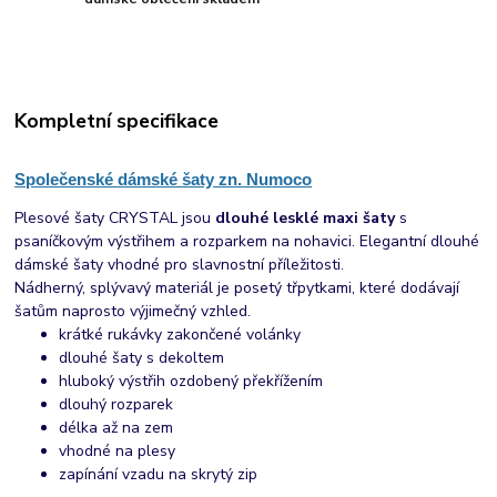
Kompletní specifikace
Společenské dámské šaty zn. Numoco
Plesové šaty CRYSTAL jsou
dlouhé lesklé maxi šaty
s
psaníčkovým výstřihem a rozparkem na nohavici. Elegantní dlouhé
dámské šaty vhodné pro slavnostní příležitosti.
Nádherný, splývavý materiál je posetý třpytkami, které dodávají
šatům naprosto výjimečný vzhled.
krátké rukávky zakončené volánky
dlouhé šaty s dekoltem
hluboký výstřih ozdobený překřížením
dlouhý rozparek
délka až na zem
vhodné na plesy
zapínání vzadu na skrytý zip