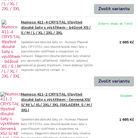
Zvolit variantu
Numoco 411-4 CRYSTAL třpytivé
Externí sklad, do 7 dnů
dlouhé šaty s výstřihem - béžové XS /
S / M / L / XL / 2XL / 3XL
Společenské dámské šaty zn. Numoco Plesové
1 665 Kč
šaty CRYSTAL jsou dlouhé lesklé maxi šaty s
psaníčkovým výstřihem a rozparkem na
nohavici. Elegantní dlouhé dámské šaty vhodné
pro slavnostní příležitosti. Nádherný, splývavý
materiál je posetý třpytkami, které dodávají šatům
naprosto výjimečný vzhled. kr...
Zvolit variantu
Numoco 411-2 CRYSTAL třpytivé
Skladem
dlouhé šaty s výstřihem - červená XS/
S/ M/ L/ XL/ 2XL/ 3XL (SKLADEM: S / M /
3XL)
Společenské dámské šaty zn. Numoco Plesové
1 665 Kč
šaty CRYSTAL jsou dlouhé lesklé maxi šaty s
psaníčkovým výstřihem a rozparkem na
nohavici. Elegantní dlouhé dámské šaty vhodné
pro slavnostní příležitosti. Nádherný, splývavý