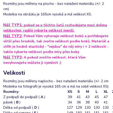
Rozměry jsou měřeny na plocho - bez natažení materiálu (+/- 2
cm)
Modelka na obrázku je 165cm vysoká a má velikost XS.
Náš TYP1
: pokud se u těchto šatů rozhodujete mezi dvěma
velikostmi, raději vyberte velikost menší.
Náš TYP2
: Pokud Vám vyhovuje velikost boků a potřebujete
větší přes hrudník, tak zvolte velikost podle boků. Materiál a
střih je hodně elastický - "vejdou" do něj míry i + 2 velikosti -
takže vyberte velikost podle míry přes boky
Náš TYP3
: A pokud zvolíte velikost, která Vám
nevyhovujete můžete ji vyměnit :)
Velikosti
Rozměry jsou měřeny naplocho - bez natažení materiálu (+/- 2 cm
Modelka na fotografii je vysoká 165 cm a má na sobě velikost XS).
Rozměry:
XS
S
M
L
XL
Z podpaží do podpaží (
A
)
39
41
43
45
47
pásek (
B
)
34
36
38
40
41
Délka od podpaží (
D
)
127
129
130
130
130
Délka od ramene (
E
)
149
150
151
151
151