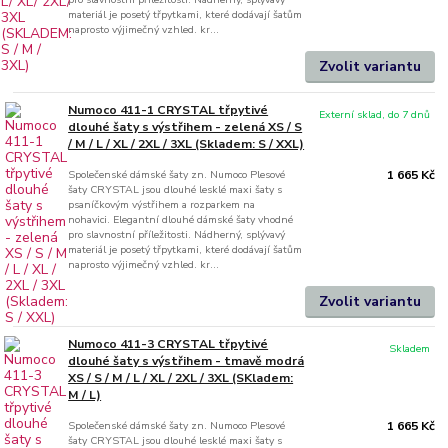
materiál je posetý třpytkami, které dodávají šatům
naprosto výjimečný vzhled. kr...
Zvolit variantu
Numoco 411-1 CRYSTAL třpytivé
Externí sklad, do 7 dnů
dlouhé šaty s výstřihem - zelená XS / S
/ M / L / XL / 2XL / 3XL (Skladem: S / XXL)
Společenské dámské šaty zn. Numoco Plesové
1 665 Kč
šaty CRYSTAL jsou dlouhé lesklé maxi šaty s
psaníčkovým výstřihem a rozparkem na
nohavici. Elegantní dlouhé dámské šaty vhodné
pro slavnostní příležitosti. Nádherný, splývavý
materiál je posetý třpytkami, které dodávají šatům
naprosto výjimečný vzhled. kr...
Zvolit variantu
Numoco 411-3 CRYSTAL třpytivé
Skladem
dlouhé šaty s výstřihem - tmavě modrá
XS / S / M / L / XL / 2XL / 3XL (SKladem:
M / L)
Společenské dámské šaty zn. Numoco Plesové
1 665 Kč
šaty CRYSTAL jsou dlouhé lesklé maxi šaty s