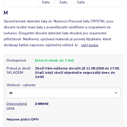
M
Společenské dámské šaty zn. Numoco Plesové šaty CRYSTAL jsou
dlouhé lesklé maxi šaty s psaníčkovým výstřihem a rozparkem na
nohavici. Elegantní dlouhé dámské šaty vhodné pro slavnostní
příležitosti. Nádherný, splývavý materiál je posetý třpytkami, které
dodávají šatům naprosto výjimečný vzhled. kr...
celý popis
Dostupnost
Externí sklad, do 7 dnů
Pokud je zboží
Zboží Vám můžeme doručit již 11.08.2026 do 17:00.
SKLADEM:
Stačí, když zboží objednáte nejpozději dnes do
24:00
Velikost - vyberte:
Doporučená
2 090 Kč
cena
Nejsme plátci DPH