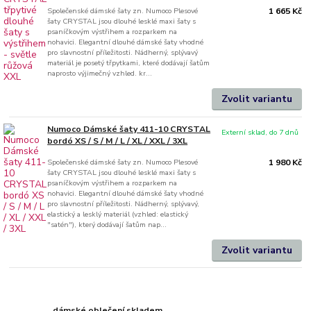
Společenské dámské šaty zn. Numoco Plesové
1 665 Kč
šaty CRYSTAL jsou dlouhé lesklé maxi šaty s
psaníčkovým výstřihem a rozparkem na
nohavici. Elegantní dlouhé dámské šaty vhodné
pro slavnostní příležitosti. Nádherný, splývavý
materiál je posetý třpytkami, které dodávají šatům
naprosto výjimečný vzhled. kr...
Zvolit variantu
Numoco Dámské šaty 411-10 CRYSTAL
Externí sklad, do 7 dnů
bordó XS / S / M / L / XL / XXL / 3XL
Společenské dámské šaty zn. Numoco Plesové
1 980 Kč
šaty CRYSTAL jsou dlouhé lesklé maxi šaty s
psaníčkovým výstřihem a rozparkem na
nohavici. Elegantní dlouhé dámské šaty vhodné
pro slavnostní příležitosti. Nádherný, splývavý,
elastický a lesklý materiál (vzhled: elastický
"satén"), který dodávají šatům nap...
Zvolit variantu
dámské oblečení skladem