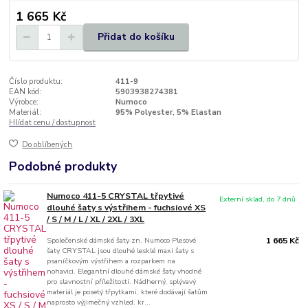
1 665 Kč
Přidat do košíku
Číslo produktu:
411-9
EAN kód:
5903938274381
Výrobce:
Numoco
Materiál:
95% Polyester, 5% Elastan
Hlídat cenu / dostupnost
Do oblíbených
Podobné produkty
Numoco 411-5 CRYSTAL třpytivé
Externí sklad, do 7 dnů
dlouhé šaty s výstřihem - fuchsiové XS
/ S / M / L / XL / 2XL / 3XL
Společenské dámské šaty zn. Numoco Plesové
1 665 Kč
šaty CRYSTAL jsou dlouhé lesklé maxi šaty s
psaníčkovým výstřihem a rozparkem na
nohavici. Elegantní dlouhé dámské šaty vhodné
pro slavnostní příležitosti. Nádherný, splývavý
materiál je posetý třpytkami, které dodávají šatům
naprosto výjimečný vzhled. kr...