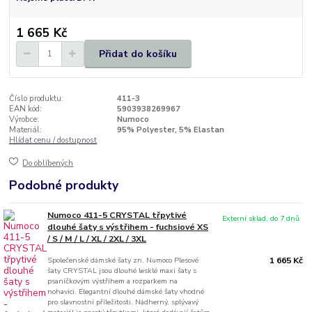
1 665 Kč
Přidat do košíku
Číslo produktu:
411-3
EAN kód:
5903938269967
Výrobce:
Numoco
Materiál:
95% Polyester, 5% Elastan
Hlídat cenu / dostupnost
Do oblíbených
Podobné produkty
Numoco 411-5 CRYSTAL třpytivé
Externí sklad, do 7 dnů
dlouhé šaty s výstřihem - fuchsiové XS
/ S / M / L / XL / 2XL / 3XL
Společenské dámské šaty zn. Numoco Plesové
1 665 Kč
šaty CRYSTAL jsou dlouhé lesklé maxi šaty s
psaníčkovým výstřihem a rozparkem na
nohavici. Elegantní dlouhé dámské šaty vhodné
pro slavnostní příležitosti. Nádherný, splývavý