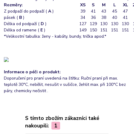
Rozměry:
XS
S
M
L
XL
Z podpaží do podpaží (
A
)
39
41
43
45
47
pásek (
B
)
34
36
38
40
41
Délka od podpaží (
D
)
127
129
130
130
130
Délka od ramene (
E
)
149
150
151
151
151
*Velikostní tabulka: ženy - kabáty, bundy, trička apod.*
Informace o péči o produkt:
Doporučení pro praní uvedená na štítku: Ruční praní při max.
teplotě 30°C, nebělit, nesušit v sušičce, žehlit max. při 100°C bez
páry, chemicky nečistit .
S tímto zbožím zákazníci také
nakoupili:
1