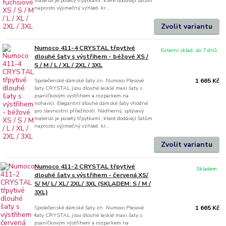
materiál je posetý třpytkami, které dodávají šatům
naprosto výjimečný vzhled. kr...
Zvolit variantu
Numoco 411-4 CRYSTAL třpytivé
Externí sklad, do 7 dnů
dlouhé šaty s výstřihem - béžové XS /
S / M / L / XL / 2XL / 3XL
Společenské dámské šaty zn. Numoco Plesové
1 665 Kč
šaty CRYSTAL jsou dlouhé lesklé maxi šaty s
psaníčkovým výstřihem a rozparkem na
nohavici. Elegantní dlouhé dámské šaty vhodné
pro slavnostní příležitosti. Nádherný, splývavý
materiál je posetý třpytkami, které dodávají šatům
naprosto výjimečný vzhled. kr...
Zvolit variantu
Numoco 411-2 CRYSTAL třpytivé
Skladem
dlouhé šaty s výstřihem - červená XS/
S/ M/ L/ XL/ 2XL/ 3XL (SKLADEM: S / M /
3XL)
Společenské dámské šaty zn. Numoco Plesové
1 665 Kč
šaty CRYSTAL jsou dlouhé lesklé maxi šaty s
psaníčkovým výstřihem a rozparkem na