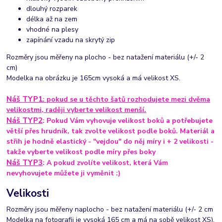
dlouhý rozparek
délka až na zem
vhodné na plesy
zapínání vzadu na skrytý zip
Rozměry jsou měřeny na plocho - bez natažení materiálu (+/- 2
cm)
Modelka na obrázku je 165cm vysoká a má velikost XS.
Náš TYP1
: pokud se u těchto šatů rozhodujete mezi dvěma
velikostmi, raději vyberte velikost menší.
Náš TYP2
: Pokud Vám vyhovuje velikost boků a potřebujete
větší přes hrudník, tak zvolte velikost podle boků. Materiál a
střih je hodně elastický - "vejdou" do něj míry i + 2 velikosti -
takže vyberte velikost podle míry přes boky
Náš TYP3
: A pokud zvolíte velikost, která Vám
nevyhovujete můžete ji vyměnit :)
Velikosti
Rozměry jsou měřeny naplocho - bez natažení materiálu (+/- 2 cm
Modelka na fotografii je vysoká 165 cm a má na sobě velikost XS).