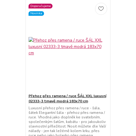
Doporučujeme
Novinka
Přehoz přes ramena / ruce ŠÁL XXL luxusní
02333-3 tmavě modrá 183x70 cm
Luxusní přehoz přes ramena / ruce - šála,
šátek Elegantní šála - přehoz přes ramena /
ruce. Vhodná jako doplněk ke svatebním,
společenkým šatům, kabátu - pro jakoukoliv
slavnostní příležitost. Nosit můžete dle Vaší
nálady - jen tak ležérně kolem krku, přes
ruce nebo jako bolerko přes ramena.