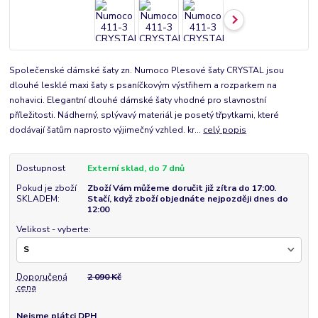
Společenské dámské šaty zn. Numoco Plesové šaty CRYSTAL jsou
dlouhé lesklé maxi šaty s psaníčkovým výstřihem a rozparkem na
nohavici. Elegantní dlouhé dámské šaty vhodné pro slavnostní
příležitosti. Nádherný, splývavý materiál je posetý třpytkami, které
dodávají šatům naprosto výjimečný vzhled. kr...
celý popis
Dostupnost
Externí sklad, do 7 dnů
Pokud je zboží
Zboží Vám můžeme doručit již zítra do 17:00.
SKLADEM:
Stačí, když zboží objednáte nejpozději dnes do
12:00
Velikost - vyberte:
Doporučená
2 090 Kč
cena
Nejsme plátci DPH