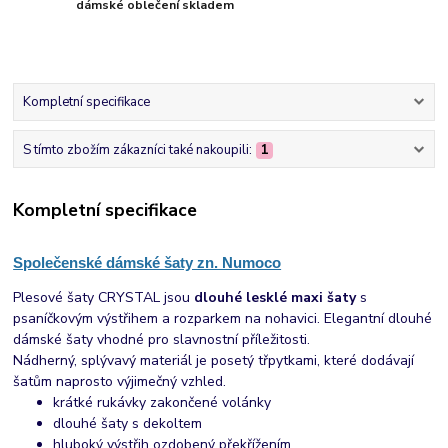
dámské oblečení skladem
Kompletní specifikace
S tímto zbožím zákazníci také nakoupili:
1
Kompletní specifikace
Společenské dámské šaty zn. Numoco
Plesové šaty CRYSTAL jsou
dlouhé lesklé maxi šaty
s
psaníčkovým výstřihem a rozparkem na nohavici. Elegantní dlouhé
dámské šaty vhodné pro slavnostní příležitosti.
Nádherný, splývavý materiál je posetý třpytkami, které dodávají
šatům naprosto výjimečný vzhled.
krátké rukávky zakončené volánky
dlouhé šaty s dekoltem
hluboký výstřih ozdobený překřížením