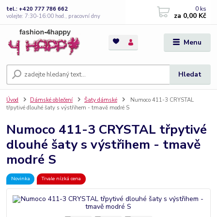
0
ks
tel.: +420 777 786 662
za
0,00 Kč
volejte: 7:30-16:00 hod., pracovní dny
Menu
Hledat
Úvod
Dámské oblečení
Šaty dámské
Numoco 411-3 CRYSTAL
třpytivé dlouhé šaty s výstřihem - tmavě modré S
Numoco 411-3 CRYSTAL třpytivé
dlouhé šaty s výstřihem - tmavě
modré S
Novinka
Trvale nízká cena