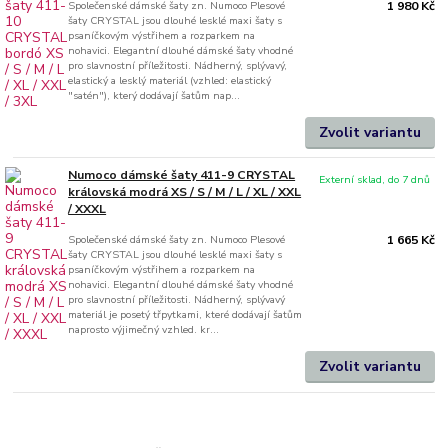
Společenské dámské šaty zn. Numoco Plesové
1 980 Kč
šaty CRYSTAL jsou dlouhé lesklé maxi šaty s
psaníčkovým výstřihem a rozparkem na
nohavici. Elegantní dlouhé dámské šaty vhodné
pro slavnostní příležitosti. Nádherný, splývavý,
elastický a lesklý materiál (vzhled: elastický
"satén"), který dodávají šatům nap...
Zvolit variantu
Numoco dámské šaty 411-9 CRYSTAL
Externí sklad, do 7 dnů
královská modrá XS / S / M / L / XL / XXL
/ XXXL
Společenské dámské šaty zn. Numoco Plesové
1 665 Kč
šaty CRYSTAL jsou dlouhé lesklé maxi šaty s
psaníčkovým výstřihem a rozparkem na
nohavici. Elegantní dlouhé dámské šaty vhodné
pro slavnostní příležitosti. Nádherný, splývavý
materiál je posetý třpytkami, které dodávají šatům
naprosto výjimečný vzhled. kr...
Zvolit variantu