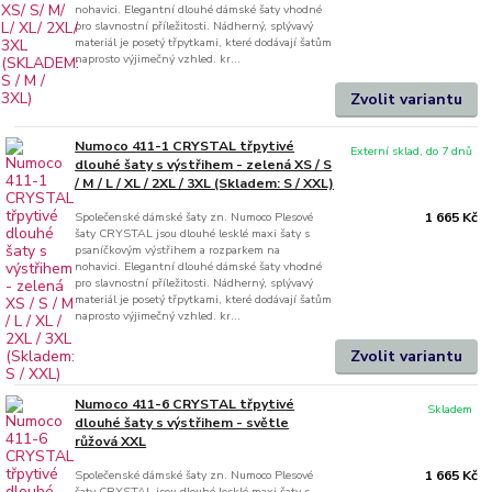
nohavici. Elegantní dlouhé dámské šaty vhodné
pro slavnostní příležitosti. Nádherný, splývavý
materiál je posetý třpytkami, které dodávají šatům
naprosto výjimečný vzhled. kr...
Zvolit variantu
Numoco 411-1 CRYSTAL třpytivé
Externí sklad, do 7 dnů
dlouhé šaty s výstřihem - zelená XS / S
/ M / L / XL / 2XL / 3XL (Skladem: S / XXL)
Společenské dámské šaty zn. Numoco Plesové
1 665 Kč
šaty CRYSTAL jsou dlouhé lesklé maxi šaty s
psaníčkovým výstřihem a rozparkem na
nohavici. Elegantní dlouhé dámské šaty vhodné
pro slavnostní příležitosti. Nádherný, splývavý
materiál je posetý třpytkami, které dodávají šatům
naprosto výjimečný vzhled. kr...
Zvolit variantu
Numoco 411-6 CRYSTAL třpytivé
Skladem
dlouhé šaty s výstřihem - světle
růžová XXL
Společenské dámské šaty zn. Numoco Plesové
1 665 Kč
šaty CRYSTAL jsou dlouhé lesklé maxi šaty s