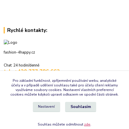
Rychlé kontakty:
fashion-4happy.cz
Chat: 24 hodin/denně
tel.: +420 777 786 662
volejte: 7:30-16:00 hod., pracovní dny
Pro základní funkčnost, zpříjemnění používání webu, analytické
účely a v případě udělení souhlasu také pro účely cílení reklamy
info@fashion-4happy.cz
využíváme soubory cookies. Nastavení vlastních preferencí
cookies můžete kdykoli upravit odkazem ve spodní části stránek.
Souhlasím
Nastavení
Souhlas můžete odmítnout
zde
.
Vytvořeno na
Eshop-rychle.cz