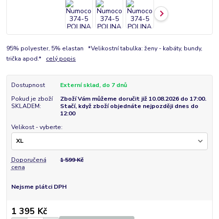
95% polyester, 5% elastan *Velikostní tabulka: ženy - kabáty, bundy,
trička apod.*
celý popis
Dostupnost
Externí sklad, do 7 dnů
Pokud je zboží
Zboží Vám můžeme doručit již 10.08.2026 do 17:00.
SKLADEM:
Stačí, když zboží objednáte nejpozději dnes do
12:00
Velikost - vyberte:
Doporučená
1 599 Kč
cena
Nejsme plátci DPH
1 395 Kč