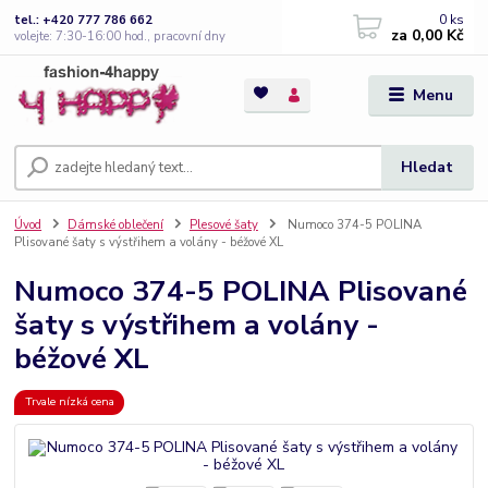
0
ks
tel.: +420 777 786 662
za
0,00 Kč
volejte: 7:30-16:00 hod., pracovní dny
Menu
Hledat
Úvod
Dámské oblečení
Plesové šaty
Numoco 374-5 POLINA
Plisované šaty s výstřihem a volány - béžové XL
Numoco 374-5 POLINA Plisované
šaty s výstřihem a volány -
béžové XL
Trvale nízká cena