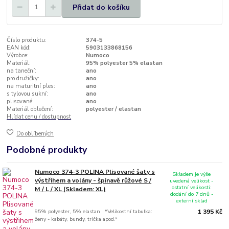
Přidat do košíku
Číslo produktu:
374-5
EAN kód:
5903133868156
Výrobce:
Numoco
Materiál:
95% polyester 5% elastan
na taneční:
ano
pro družičky:
ano
na maturitní ples:
ano
s tylovou sukní:
ano
plisované:
ano
Materiál oblečení:
polyester / elastan
Hlídat cenu / dostupnost
Do oblíbených
Podobné produkty
Numoco 374-3 POLINA Plisované šaty s
Skladem je výše
výstřihem a volány - špinavě růžové S /
uvedená velikost -
ostatní velikosti:
M / L / XL (Skladem: XL)
dodání do 7 dnů -
externí sklad
95% polyester, 5% elastan *Velikostní tabulka:
1 395 Kč
ženy - kabáty, bundy, trička apod.*