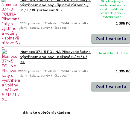
Skladem je výše
výstřihem a volány - špinavě růžové S /
uvedená velikost -
ostatní velikosti:
M / L / XL (Skladem: XL)
dodání do 7 dnů -
externí sklad
95% polyester, 5% elastan *Velikostní tabulka:
1 395 Kč
ženy - kabáty, bundy, trička apod.*
Zvolit variantu
Numoco 374-5 POLINA Plisované šaty s
Externí sklad, do 7 dnů
výstřihem a volány - béžové S / M / L /
XL
95% polyester, 5% elastan *Velikostní tabulka:
1 395 Kč
ženy - kabáty, bundy, trička apod.*
Zvolit variantu
dámské oblečení skladem