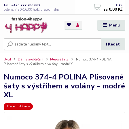
0
ks
tel.: +420 777 786 662
za
0,00 Kč
volejte: 7:30-16:00 hod., pracovní dny
Menu
Hledat
Úvod
Dámské oblečení
Plesové šaty
Numoco 374-4 POLINA
Plisované šaty s výstřihem a volány - modré XL
Numoco 374-4 POLINA Plisované
šaty s výstřihem a volány - modré
XL
Trvale nízká cena