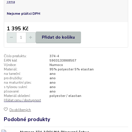
cena
Nejsme plátci DPH
1 395 Kč
Přidat do košíku
Číslo produktu:
374-4
EAN kód:
5903133868507
Výrobce:
Numoco
Materiál:
95% polyester 5% elastan
na taneční:
ano
pro družičky:
ano
na maturitní ples:
ano
s tylovou sukní:
ano
plisované:
ano
Materiál oblečení:
polyester / elastan
Hlídat cenu / dostupnost
Do oblíbených
Podobné produkty
Numoco 374-3 POLINA Plisované šaty s