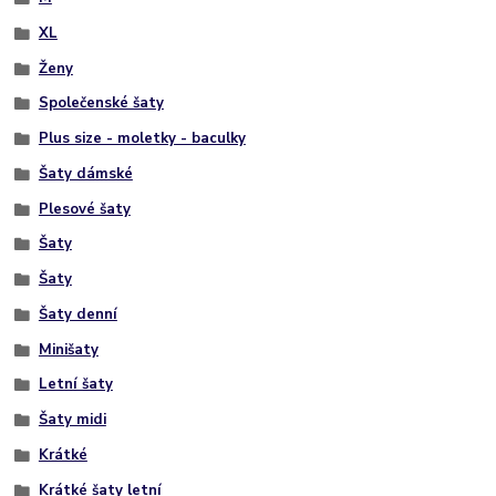
XL
Ženy
Společenské šaty
Plus size - moletky - baculky
Šaty dámské
Plesové šaty
Šaty
Šaty
Šaty denní
Minišaty
Letní šaty
Šaty midi
Krátké
Krátké šaty letní