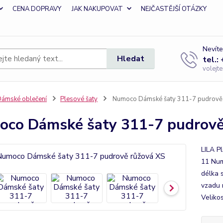
CENA DOPRAVY
JAK NAKUPOVAT
NEJČASTĚJŠÍ OTÁZKY
Nevíte
Hledat
tel.:
volejt
ámské oblečení
Plesové šaty
Numoco Dámské šaty 311-7 pudrově 
co Dámské šaty 311-7 pudrově
LILA P
11 Num
délka 
vzadu 
Veliko