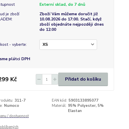
tupnost
Externí sklad, do 7 dnů
ud je zboží
Zboží Vám můžeme doručit již
LADEM:
10.08.2026 do 17:00. Stačí, když
zboží objednáte nejpozději dnes
do 12:00
ikost - vyberte:
sme plátci DPH
299 Kč
Přidat do košíku
roduktu:
311-7
EAN kód:
5903133895077
e:
Numoco
Materiál:
95% Polyester, 5%
Elastan
cenu / dostupnost
oblíbených