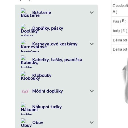
Bižuterie
Doplňky, pásky
Karnevalové kostýmy
Kabelky, tašky, psaníčka
Klobouky
Módní doplňky
Nákupní tašky
Obuv