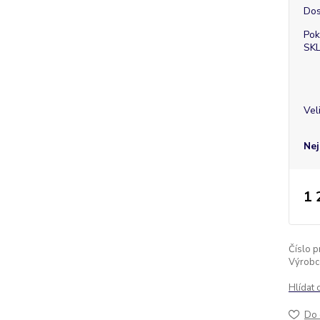
Dos
Pok
SK
Vel
Nej
1 
Číslo p
Výrobc
Hlídat 
Do 