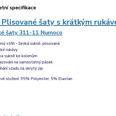
tní specifikace
 Plisované šaty s krátkým rukáv
é šaty 311-11 Numoco
ený střih - široká sukně, plisovaná
tké rukávy
ka sukně ke kolenům
azování na samostatný pásek
ínání vzadu na skrytý zip
ové složení: 95% Polyester, 5% Elastan