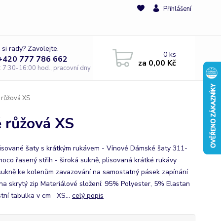
Přihlášení
 si rady? Zavolejte.
0
ks
 +420 777 786 662
za
0,00 Kč
e: 7:30-16:00 hod., pracovní dny
růžová XS
 růžová XS
lisované šaty s krátkým rukávem - Vínové Dámské šaty 311-
oco řasený střih - široká sukně, plisovaná krátké rukávy
sukně ke kolenům zavazování na samostatný pásek zapínání
na skrytý zip Materiálové složení: 95% Polyester, 5% Elastan
stní tabulka v cm XS...
celý popis