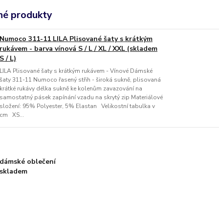
é produkty
Numoco 311-11 LILA Plisované šaty s krátkým
rukávem - barva vínová S / L / XL / XXL (skladem
S / L)
LILA Plisované šaty s krátkým rukávem - Vínové Dámské
šaty 311-11 Numoco řasený střih - široká sukně, plisovaná
krátké rukávy délka sukně ke kolenům zavazování na
samostatný pásek zapínání vzadu na skrytý zip Materiálové
složení: 95% Polyester, 5% Elastan Velikostní tabulka v
cm XS...
dámské oblečení
skladem