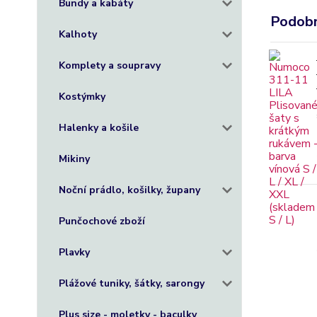
Bundy a kabáty
Podobn
Kalhoty
Komplety a soupravy
Kostýmky
Halenky a košile
Mikiny
Noční prádlo, košilky, župany
Punčochové zboží
Plavky
Plážové tuniky, šátky, sarongy
Plus size - moletky - baculky