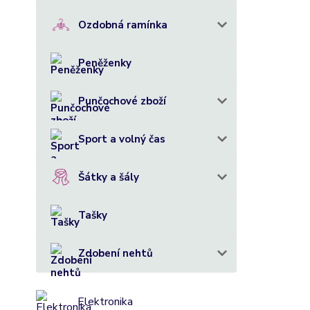
Ozdobná ramínka
Peněženky
Punčochové zboží
Sport a volný čas
Šátky a šály
Tašky
Zdobení nehtů
Elektronika