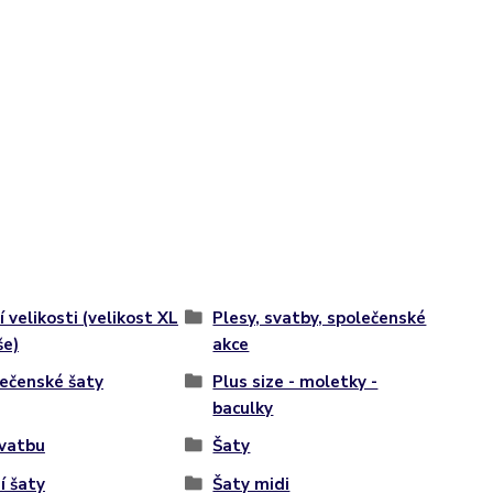
í velikosti (velikost XL
Plesy, svatby, společenské
še)
akce
ečenské šaty
Plus size - moletky -
baculky
vatbu
Šaty
í šaty
Šaty midi