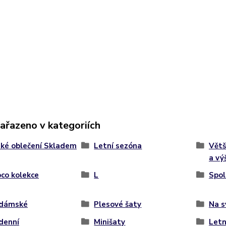
zařazeno v kategoriích
ké oblečení Skladem
Letní sezóna
Větš
a vý
co kolekce
L
Spol
 dámské
Plesové šaty
Na s
denní
Minišaty
Letn