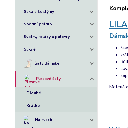
Komple
Saka a kostýmy
LILA
Spodní prádlo
Dámsk
Svetry, roláky a pulovry
řas
Sukně
krá
dél
Šaty dámské
zav
zap
Plesové šaty
Materiál
Dlouhé
Krátké
Na svatbu