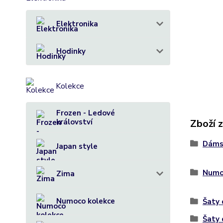
Elektronika
Hodinky
Kolekce
Frozen - Ledové
království
Zboží 
Dáms
Japan style
Numo
Zima
Numoco kolekce
Šaty
Šaty 