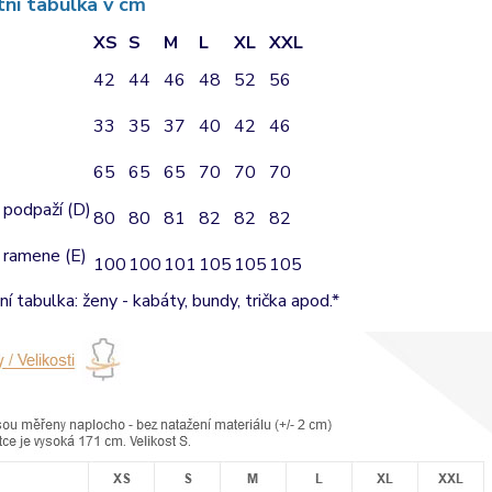
tní tabulka v cm
XS
S
M
L
XL
XXL
42
44
46
48
52
56
33
35
37
40
42
46
65
65
65
70
70
70
 podpaží (D)
80
80
81
82
82
82
 ramene (E)
100
100
101
105
105
105
ní tabulka: ženy - kabáty, bundy, trička apod.*