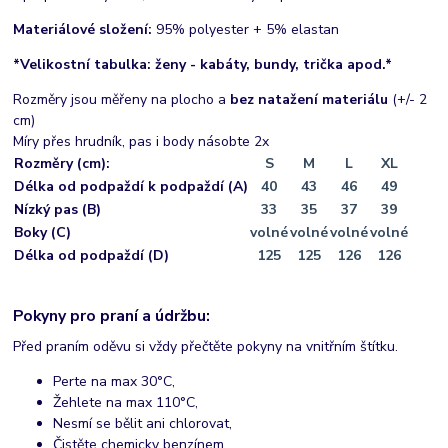
Materiálové složení:
95% polyester + 5% elastan
*Velikostní tabulka: ženy - kabáty, bundy, trička apod.*
Rozměry jsou měřeny na plocho a
bez natažení materiálu
(+/- 2
cm)
Míry přes hrudník, pas i body násobte 2x
Rozměry (cm):
S
M
L
XL
Délka od podpaždí k podpaždí (A)
40
43
46
49
Nízký pas (B)
33
35
37
39
Boky (C)
volné
volné
volné
volné
Délka od podpaždí (D)
125
125
126
126
Pokyny pro praní a údržbu:
Před praním oděvu si vždy přečtěte pokyny na vnitřním štítku.
Perte na max 30°C,
Žehlete na max 110°C,
Nesmí se bělit ani chlorovat,
Čistěte chemicky benzínem,