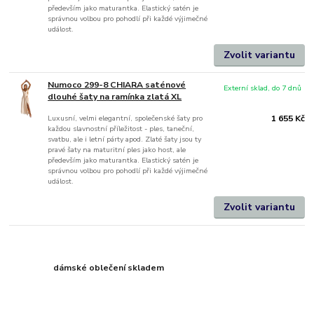
především jako maturantka. Elastický satén je
správnou volbou pro pohodlí při každé výjimečné
událost.
Zvolit variantu
Numoco 299-8 CHIARA saténové
Externí sklad, do 7 dnů
dlouhé šaty na ramínka zlatá XL
Luxusní, velmi elegantní, společenské šaty pro
1 655 Kč
každou slavnostní příležitost - ples, taneční,
svatbu, ale i letní párty apod. Zlaté šaty jsou ty
pravé šaty na maturitní ples jako host, ale
především jako maturantka. Elastický satén je
správnou volbou pro pohodlí při každé výjimečné
událost.
Zvolit variantu
dámské oblečení skladem