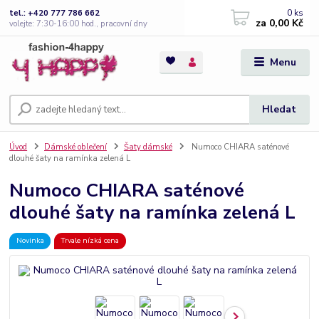
0
ks
tel.: +420 777 786 662
za
0,00 Kč
volejte: 7:30-16:00 hod., pracovní dny
Menu
Hledat
Úvod
Dámské oblečení
Šaty dámské
Numoco CHIARA saténové
dlouhé šaty na ramínka zelená L
Numoco CHIARA saténové
dlouhé šaty na ramínka zelená L
Novinka
Trvale nízká cena