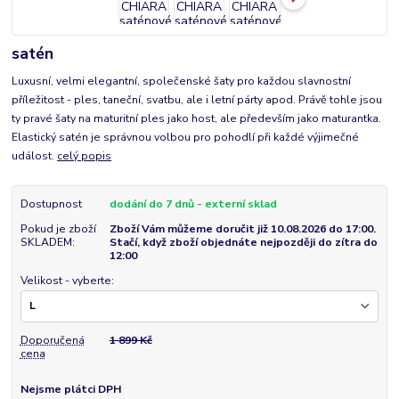
satén
Luxusní, velmi elegantní, společenské šaty pro každou slavnostní
příležitost - ples, taneční, svatbu, ale i letní párty apod. Právě tohle jsou
ty pravé šaty na maturitní ples jako host, ale především jako maturantka.
Elastický satén je správnou volbou pro pohodlí při každé výjimečné
událost.
celý popis
Dostupnost
dodání do 7 dnů - externí sklad
Pokud je zboží
Zboží Vám můžeme doručit již 10.08.2026 do 17:00.
SKLADEM:
Stačí, když zboží objednáte nejpozději do zítra do
12:00
Velikost - vyberte:
Doporučená
1 899 Kč
cena
Nejsme plátci DPH