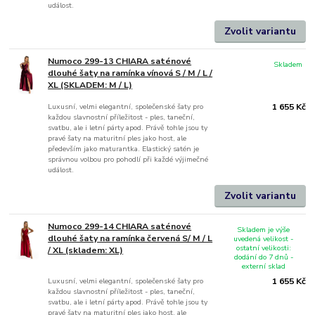
událost.
Zvolit variantu
Numoco 299-13 CHIARA saténové
Skladem
dlouhé šaty na ramínka vínová S / M / L /
XL (SKLADEM: M / L)
Luxusní, velmi elegantní, společenské šaty pro
1 655 Kč
každou slavnostní příležitost - ples, taneční,
svatbu, ale i letní párty apod. Právě tohle jsou ty
pravé šaty na maturitní ples jako host, ale
především jako maturantka. Elastický satén je
správnou volbou pro pohodlí při každé výjimečné
událost.
Zvolit variantu
Numoco 299-14 CHIARA saténové
Skladem je výše
dlouhé šaty na ramínka červená S/ M / L
uvedená velikost -
ostatní velikosti:
/ XL (skladem: XL)
dodání do 7 dnů -
externí sklad
Luxusní, velmi elegantní, společenské šaty pro
1 655 Kč
každou slavnostní příležitost - ples, taneční,
svatbu, ale i letní párty apod. Právě tohle jsou ty
pravé šaty na maturitní ples jako host, ale