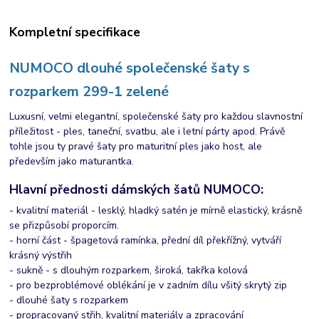
Kompletní specifikace
NUMOCO dlouhé společenské šaty s
rozparkem 299-1 zelené
Luxusní, velmi elegantní, společenské šaty pro každou slavnostní
příležitost - ples, taneční, svatbu, ale i letní párty apod. Právě
tohle jsou ty pravé šaty pro maturitní ples jako host, ale
především jako maturantka.
Hlavní přednosti dámských šatů NUMOCO:
- kvalitní materiál - lesklý, hladký satén je mírně elastický, krásně
se přizpůsobí proporcím.
- horní část - špagetová ramínka, přední díl překřížný, vytváří
krásný výstřih
- sukně - s dlouhým rozparkem, široká, takřka kolová
- pro bezproblémové oblékání je v zadním dílu všitý skrytý zip
- dlouhé šaty s rozparkem
- propracovaný střih, kvalitní materiály a zpracování