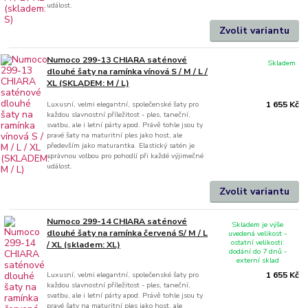
událost.
Zvolit variantu
Numoco 299-13 CHIARA saténové
Skladem
dlouhé šaty na ramínka vínová S / M / L /
XL (SKLADEM: M / L)
Luxusní, velmi elegantní, společenské šaty pro
1 655 Kč
každou slavnostní příležitost - ples, taneční,
svatbu, ale i letní párty apod. Právě tohle jsou ty
pravé šaty na maturitní ples jako host, ale
především jako maturantka. Elastický satén je
správnou volbou pro pohodlí při každé výjimečné
událost.
Zvolit variantu
Numoco 299-14 CHIARA saténové
Skladem je výše
dlouhé šaty na ramínka červená S/ M / L
uvedená velikost -
ostatní velikosti:
/ XL (skladem: XL)
dodání do 7 dnů -
externí sklad
Luxusní, velmi elegantní, společenské šaty pro
1 655 Kč
každou slavnostní příležitost - ples, taneční,
svatbu, ale i letní párty apod. Právě tohle jsou ty
pravé šaty na maturitní ples jako host, ale