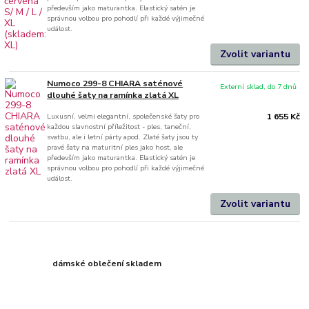
především jako maturantka. Elastický satén je
správnou volbou pro pohodlí při každé výjimečné
událost.
Zvolit variantu
Numoco 299-8 CHIARA saténové
Externí sklad, do 7 dnů
dlouhé šaty na ramínka zlatá XL
Luxusní, velmi elegantní, společenské šaty pro
1 655 Kč
každou slavnostní příležitost - ples, taneční,
svatbu, ale i letní párty apod. Zlaté šaty jsou ty
pravé šaty na maturitní ples jako host, ale
především jako maturantka. Elastický satén je
správnou volbou pro pohodlí při každé výjimečné
událost.
Zvolit variantu
dámské oblečení skladem