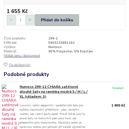
1 655 Kč
Přidat do košíku
Číslo produktu:
299-1
EAN kód:
5903133881162
Výrobce:
Numoco
Materiál:
95% Polyester, 5% Elastan
Hlídat cenu / dostupnost
Do oblíbených
Podobné produkty
Numoco 299-12 CHIARA saténové
Skladem
dlouhé šaty na ramínka modrá S / M / L /
XL (skladem: S)
Luxusní, velmi elegantní, společenské šaty pro
1 655 Kč
každou slavnostní příležitost - ples, taneční,
svatbu, ale i letní párty apod. Právě tohle jsou ty
pravé šaty na maturitní ples jako host, ale
především jako maturantka. Elastický satén je
správnou volbou pro pohodlí při každé výjimečné