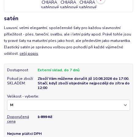
satén
Luxusní, velmi elegantní, společenské šaty pro každou slavnostní
příležitost - ples, taneční, svatbu, ale i letní párty apod. Právě tohle jsou
ty pravé šaty na maturitní ples jako host, ale především jako maturantka.
Elastický satén je správnou volbou pro pohodlí při každé výjimečné
událost.
celý popis
Dostupnost
Externí sklad, do 7 dnů
Pokud je zboží
Zboží Vám můžeme doručit již 10.08.2026 do 17:00.
SKLADEM:
Stačí, když zboží objednáte nejpozději do zítra do
12:00
Velikost - vyberte:
Doporučená
1 899 Kč
cena
Nejsme plátci DPH