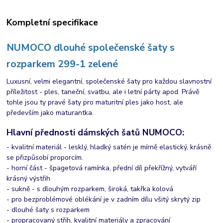
Kompletní specifikace
NUMOCO dlouhé společenské šaty s
rozparkem 299-1 zelené
Luxusní, velmi elegantní, společenské šaty pro každou slavnostní
příležitost - ples, taneční, svatbu, ale i letní párty apod. Právě
tohle jsou ty pravé šaty pro maturitní ples jako host, ale
především jako maturantka.
Hlavní přednosti dámských šatů NUMOCO:
- kvalitní materiál - lesklý, hladký satén je mírně elastický, krásně
se přizpůsobí proporcím.
- horní část - špagetová ramínka, přední díl překřížný, vytváří
krásný výstřih
- sukně - s dlouhým rozparkem, široká, takřka kolová
- pro bezproblémové oblékání je v zadním dílu všitý skrytý zip
- dlouhé šaty s rozparkem
- propracovaný střih, kvalitní materiály a zpracování