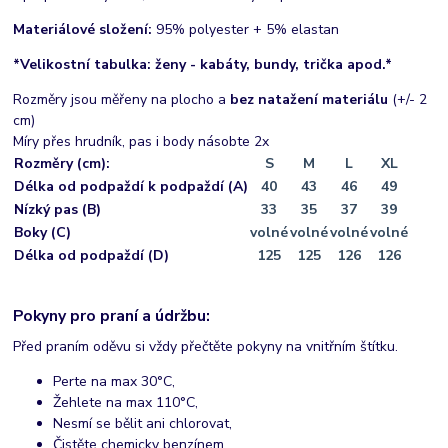
Materiálové složení:
95% polyester + 5% elastan
*Velikostní tabulka: ženy - kabáty, bundy, trička apod.*
Rozměry jsou měřeny na plocho a
bez natažení materiálu
(+/- 2
cm)
Míry přes hrudník, pas i body násobte 2x
Rozměry (cm):
S
M
L
XL
Délka od podpaždí k podpaždí (A)
40
43
46
49
Nízký pas (B)
33
35
37
39
Boky (C)
volné
volné
volné
volné
Délka od podpaždí (D)
125
125
126
126
Pokyny pro praní a údržbu:
Před praním oděvu si vždy přečtěte pokyny na vnitřním štítku.
Perte na max 30°C,
Žehlete na max 110°C,
Nesmí se bělit ani chlorovat,
Čistěte chemicky benzínem,