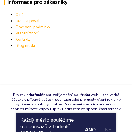
Informace pro zákazníky
O nás
Jak nakupovat
Obchodní podmínky
Vrácení zboží
Kontakty
Blog móda
Pro základní funkčnost, zpříjemnění používání webu, analytické
Rychlé kontakty:
účely a v případě udělení souhlasu také pro účely cílení reklamy
využíváme soubory cookies. Nastavení vlastních preferencí
cookies můžete kdykoli upravit odkazem ve spodní části stránek.
Každý měsíc soutěžíme
fashion-4happy.cz
Souhlasím
Nastavení
o 5 poukazů v hodnotě
ANO
NE