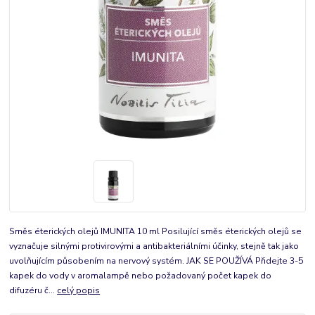
Směs éterických olejů IMUNITA 10 ml Posilující směs éterických olejů se
vyznačuje silnými protivirovými a antibakteriálními účinky, stejně tak jako
uvolňujícím působením na nervový systém. JAK SE POUŽÍVÁ Přidejte 3-5
kapek do vody v aromalampě nebo požadovaný počet kapek do
difuzéru č...
celý popis