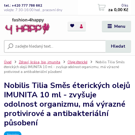
0
ks
tel.: +420 777 786 662
za
0,00 Kč
volejte: 7:30-16:00 hod., pracovní dny
Menu
Hledat
Úvod
Zdraví, krása, bio, imunita
Oleje éterické
Nobilis Tilia Směs
éterických olejů IMUNITA 10 ml - zvyšuje odolnost organizmu, má výrazné
protivirové a antibakteriální působení
Nobilis Tilia Směs éterických olejů
IMUNITA 10 ml - zvyšuje
odolnost organizmu, má výrazné
protivirové a antibakteriální
působení
Novinka