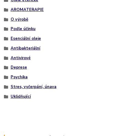
Oleje éterické
AROMATERAPIE
O výrobě
Podle účinku
Esenciální oleje
Antibakteriální
Antivirové
Deprese
Psychika
Stres, vyčerpání, únava
Uklidňující