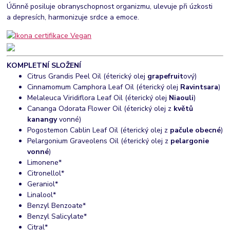
Účinně posiluje obranyschopnost organizmu, ulevuje při úzkosti
a depresích, harmonizuje srdce a emoce.
KOMPLETNÍ SLOŽENÍ
Citrus Grandis Peel Oil (éterický olej
grapefruit
ový)
Cinnamomum Camphora Leaf Oil (éterický olej
Ravintsara
)
Melaleuca Viridiflora Leaf Oil (éterický olej
Niaouli
)
Cananga Odorata Flower Oil (éterický olej z
květů
kanangy
vonné)
Pogostemon Cablin Leaf Oil (éterický olej z
pačule obecné
)
Pelargonium Graveolens Oil (éterický olej z
pelargonie
vonné
)
Limonene*
Citronellol*
Geraniol*
Linalool*
Benzyl Benzoate*
Benzyl Salicylate*
Citral*