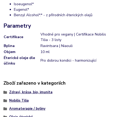
Isoeugenol*
Eugenol*
Benzyl Alcohol*.* - z přírodních éterických olejů
Parametry
Vhodné pro vegany | Certifikace Nobilis
Certifikace
Tilia - 3 listy
Bylina
Ravintsara | Niaouli
Objem
10 ml
Éterické oleje dle
Pro dobrou kondici - harmonizující
účinku
Zboží zařazeno v kategoriích
Zdraví, krása, bio, imunita
Nobilis Tilia
Aromaterapie / byliny