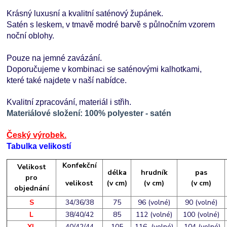
Krásný luxusní a kvalitní saténový župánek.
Satén s leskem, v tmavě modré barvě s půlnočním vzorem
noční oblohy.
Pouze na jemné zavázání.
Doporučujeme v kombinaci se saténovými kalhotkami,
které také najdete v naší nabídce.
Kvalitní zpracování, materiál i střih.
Materiálové složen
í:
100% polyester - satén
Český výrobek.
Tabulka velikostí
Konfekční
Velikost
délka
hrudník
pas
pro
velikost
(v cm)
(v cm)
(v cm)
objednání
S
34/36/38
75
96 (volné)
90 (volné)
L
38/40/42
85
112 (volné)
100 (volné)
XL
40/42/44
105
116 (volné)
104 (volné)