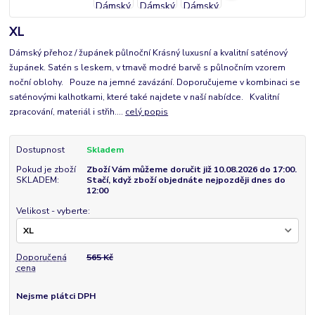
XL
Dámský přehoz / župánek půlnoční Krásný luxusní a kvalitní saténový
župánek. Satén s leskem, v tmavě modré barvě s půlnočním vzorem
noční oblohy. Pouze na jemné zavázání. Doporučujeme v kombinaci se
saténovými kalhotkami, které také najdete v naší nabídce. Kvalitní
zpracování, materiál i střih....
celý popis
Dostupnost
Skladem
Pokud je zboží
Zboží Vám můžeme doručit již 10.08.2026 do 17:00.
SKLADEM:
Stačí, když zboží objednáte nejpozději dnes do
12:00
Velikost - vyberte:
Doporučená
565 Kč
cena
Nejsme plátci DPH