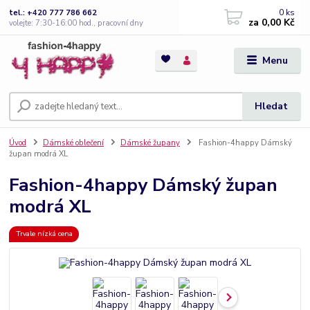
0
ks
tel.: +420 777 786 662
za
0,00 Kč
volejte: 7:30-16:00 hod., pracovní dny
Menu
Hledat
Úvod
Dámské oblečení
Dámské župany
Fashion-4happy Dámský
župan modrá XL
Fashion-4happy Dámský župan
modrá XL
Trvale nízká cena