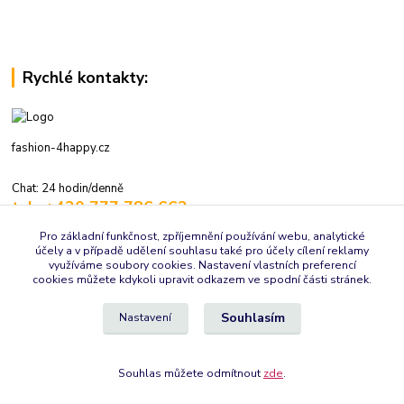
Rychlé kontakty:
fashion-4happy.cz
Chat: 24 hodin/denně
tel.: +420 777 786 662
volejte: 7:30-16:00 hod., pracovní dny
Pro základní funkčnost, zpříjemnění používání webu, analytické
účely a v případě udělení souhlasu také pro účely cílení reklamy
info@fashion-4happy.cz
využíváme soubory cookies. Nastavení vlastních preferencí
cookies můžete kdykoli upravit odkazem ve spodní části stránek.
Souhlasím
Nastavení
Souhlas můžete odmítnout
zde
.
Vytvořeno na
Eshop-rychle.cz