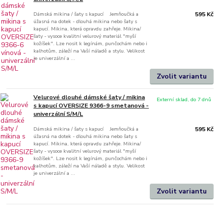
Dámská mikina / šaty s kapucí Jemňoučká a
595 Kč
úžasná na dotek - dlouhá mikina nebo šaty s
kapucí. Mikina, která opravdu zahřeje. Mikina/
šaty - vysoce kvalitní velurový materiál "myší
kožíšek". Lze nosit k legínám, punčochám nebo i
kalhotům, záleží na Vaší náladě a stylu. Velikost
je univerzální a ...
Zvolit variantu
Velurové dlouhé dámské šaty / mikina
Externí sklad, do 7 dnů
s kapucí OVERSIZE 9366-9 smetanová -
univerzální S/M/L
Dámská mikina / šaty s kapucí Jemňoučká a
595 Kč
úžasná na dotek - dlouhá mikina nebo šaty s
kapucí. Mikina, která opravdu zahřeje. Mikina/
šaty - vysoce kvalitní velurový materiál "myší
kožíšek". Lze nosit k legínám, punčochám nebo i
kalhotům, záleží na Vaší náladě a stylu. Velikost
je univerzální a ...
Zvolit variantu