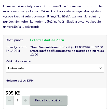
Dámská mikina / šaty s kapucí Jemňoučká a úžasná na dotek - dlouhá
mikina nebo šaty s kapucí. Mikina, která opravdu zahřeje. Mikina/šaty -
vysoce kvalitní velurový materiál "myší kožíšek". Lze nosit k legínám,
punčochám nebo i kalhotům, záleží na Vaší náladě a stylu. Velikost je
univerzální a ...
celý popis
Dostupnost
Externí sklad, do 7 dnů
Pokud je zboží
Zboží Vám můžeme doručit již 12.08.2026 do 17:00.
SKLADEM:
Stačí, když zboží objednáte nejpozději do zítra do
12:00
Velikost - vyberte:
Nejsme plátci DPH
595 Kč
Přidat do košíku