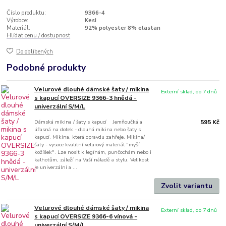
Číslo produktu:
9366-4
Výrobce:
Kesi
Materiál:
92% polyester 8% elastan
Hlídat cenu / dostupnost
Do oblíbených
Podobné produkty
Velurové dlouhé dámské šaty / mikina
Externí sklad, do 7 dnů
s kapucí OVERSIZE 9366-3 hnědá -
univerzální S/M/L
Dámská mikina / šaty s kapucí Jemňoučká a
595 Kč
úžasná na dotek - dlouhá mikina nebo šaty s
kapucí. Mikina, která opravdu zahřeje. Mikina/
šaty - vysoce kvalitní velurový materiál "myší
kožíšek". Lze nosit k legínám, punčochám nebo i
kalhotům, záleží na Vaší náladě a stylu. Velikost
je univerzální a ...
Zvolit variantu
Velurové dlouhé dámské šaty / mikina
Externí sklad, do 7 dnů
s kapucí OVERSIZE 9366-6 vínová -
univerzální S/M/L